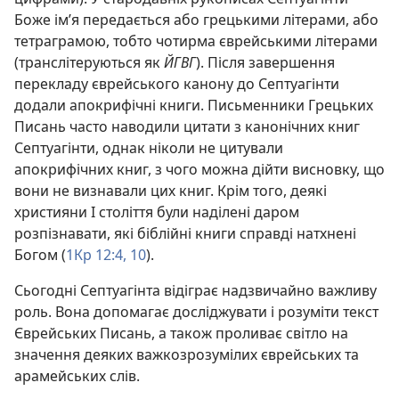
Боже ім’я передається або грецькими літерами, або
тетраграмою, тобто чотирма єврейськими літерами
(транслітеруються як
ЙГВГ
). Після завершення
перекладу єврейського канону до Септуагінти
додали апокрифічні книги. Письменники Грецьких
Писань часто наводили цитати з канонічних книг
Септуагінти, однак ніколи не цитували
апокрифічних книг, з чого можна дійти висновку, що
вони не визнавали цих книг. Крім того, деякі
християни I століття були наділені даром
розпізнавати, які біблійні книги справді натхнені
Богом (
1Кр 12:4,
10
).
Сьогодні Септуагінта відіграє надзвичайно важливу
роль. Вона допомагає досліджувати і розуміти текст
Єврейських Писань, а також проливає світло на
значення деяких важкозрозумілих єврейських та
арамейських слів.