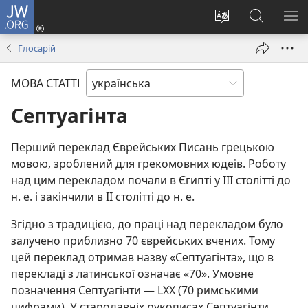
JW.ORG
Увійти
(відкривається
Змінити
Пошук
ПО
у
мову
на
М
Глосарій
новому
сайту
сайті
вікні)
JW.ORG
МОВА СТАТТІ
Септуагінта
Перший переклад Єврейських Писань грецькою
мовою, зроблений для грекомовних юдеїв. Роботу
над цим перекладом почали в Єгипті у III столітті до
н. е. і закінчили в II столітті до н. е.
Згідно з традицією, до праці над перекладом було
залучено приблизно 70 єврейських вчених. Тому
цей переклад отримав назву «Септуагінта», що в
перекладі з латинської означає «70». Умовне
позначення Септуагінти — LXX (70 римськими
цифрами). У стародавніх рукописах Септуагінти