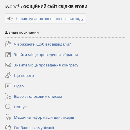
®
JW.ORG
/ ОФІЦІЙНИЙ САЙТ СВІДКІВ ЄГОВИ
Налаштування зовнішнього вигляду
Швидкі посилання
Чи бажаєте, щоб вас відвідали?
Знайти місце проведення зібрання
(відкривається
у
Знайти місце проведення конгресу
(відкривається
новому
у
вікні)
Що нового
новому
вікні)
Відео
Відео з голосовим описом
Пошук
Медична інформація для лікарів
Глобальні комунікації