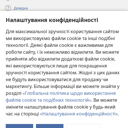
Довідка
Налаштування конфіденційності
Пожертви
(відкривається
у
Для максимальної зручності користування сайтом
новому
ми використовуємо файли cookie та інші подібні
ОНЛАЙН-БІБЛІОТЕКА Товариства «Вартова башта»™
(відкривається
вікні)
технології. Деякі файли cookie є важливими для
у
®
JW Hub
роботи сайту, і їх неможливо відхилити. Ви можете
новому
(відкривається
вікні)
прийняти або відхилити додаткові файли cookie,
у
®
JW Library
новому
які використовуються лише для покращення
вікні)
зручності користування сайтом. Жодні з цих даних
Watchtower Library
не будуть використовуватися для продажу чи
маркетингу. Більше інформації ви можете знайти у
розділі
«Глобальна політика щодо використання
файлів cookie та подібних технологій»
. Ви можете
Copyright
© 2026 Watch Tower Bible and Tract Society of Pennsylvania.
змінити налаштування файлів cookie у будь-який
УМОВИ ВИКОРИСТАННЯ
|
ПОЛІТИКА КОНФІДЕНЦІЙНОСТІ
|
час на сторінці
«Налаштування конфіденційності»
.
П
НАЛАШТУВАННЯ КОНФІДЕНЦІЙНОСТІ
зм