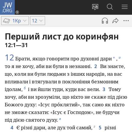
JW.ORG
Увійти
(відкривається
Змінити
Пошук
ПО
у
мову
на
М
1Кр
12
новому
сайту
сайті
вікні)
JW.ORG
Перший лист до коринфян
12:1—31
12
а
*
Брати, якщо говорити про духовні дари
,
2
то я не хочу, аби ви були в незнанні.
Ви знаєте,
що, коли ви були людьми з інших народів, на вас
впливали і втягували в поклоніння безмовним
б
3
ідолам,
і ви йшли туди, куди вас вели.
Тому
хочу, аби ви зрозуміли, що ніхто не скаже під дією
Божого духу: «Ісус про́клятий», так само як ніхто
не зможе сказати: «Ісус є Господом», не будучи
в
під дією святого духу.
г
4
5
Є різні дари, але дух той самий,
різні