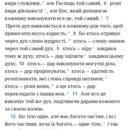
д
6
види служіння,
але Господь той самий,
різні
*
види діяльності
, але Бог, який допомагає
е
7
кожному виконувати все це, той самий.
Проте дух виявляється в кожному для того, щоб
є
8
приносити якусь користь.
Бо хтось отримує
ж
через дух слово мудрості,
хтось — слово знання
з
9
через той самий дух,
хтось — віру
завдяки
и
тому ж духу, хтось — дар зціляти
завдяки цьому
і
10
духу,
хтось — дар виконувати могутні діла,
к
хтось — дар пророкувати,
хтось — здатність
л
розпізнавати, які слова справді натхнені,
м
хтось — різні мови,
а ще хтось — дар
н
11
перекладати з інших мов.
Але все це
виконує той же дух, наділяючи дарами кожного
за своєю волею.
12
Бо тіло одне, але має багато частин, і всі
о
його частини, хоча їх багато,— одне тіло,
і так