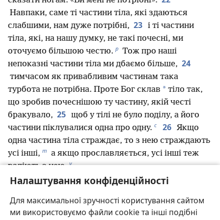
сказати ногам: «Ви мені не потрібні».
Навпаки, саме ті частини тіла, які здаються
23
слабшими, нам дуже потрібні,
і ті частини
тіла, які, на нашу думку, не такі почесні, ми
р
оточуємо більшою честю.
Тож про наші
24
непоказні частини тіла ми дбаємо більше,
тимчасом як привабливим частинам така
*
турбота не потрібна. Проте Бог склав
тіло так,
що зробив почеснішою ту частину, якій честі
25
бракувало,
щоб у тілі не було поділу, а його
с
26
частини піклувалися одна про одну.
Якщо
одна частина тіла страждає, то з нею страждають
т
усі інші,
а якщо прославляється, усі інші теж
у
радіють з нею.
ф
27
Налаштування конфіденційності
Ви ж — тіло Христа,
а кожен окремо —
х
28
частина його тіла.
І Бог призначив усіх
Для максимальної зручності користування сайтом
ц
ч
у зборі так: спочатку апостоли,
тоді пророки,
ми використовуємо файли cookie та інші подібні
ш
потім вчителі,
після цього ті, хто виконує