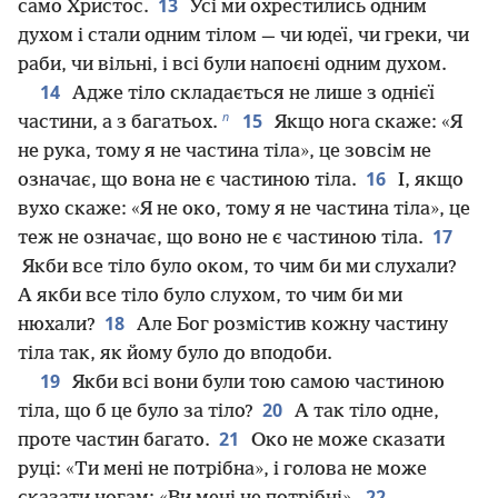
13
само Христос.
Усі ми охрестились одним
духом і стали одним тілом — чи юдеї, чи греки, чи
раби, чи вільні, і всі були напоєні одним духом.
14
Адже тіло складається не лише з однієї
п
15
частини, а з багатьох.
Якщо нога скаже: «Я
не рука, тому я не частина тіла», це зовсім не
16
означає, що вона не є частиною тіла.
І, якщо
вухо скаже: «Я не око, тому я не частина тіла», це
17
теж не означає, що воно не є частиною тіла.
Якби все тіло було оком, то чим би ми слухали?
А якби все тіло було слухом, то чим би ми
18
нюхали?
Але Бог розмістив кожну частину
тіла так, як йому було до вподоби.
19
Якби всі вони були тою самою частиною
20
тіла, що б це було за тіло?
А так тіло одне,
21
проте частин багато.
Око не може сказати
руці: «Ти мені не потрібна», і голова не може
22