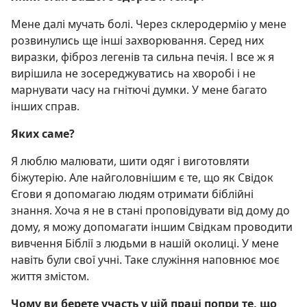
Мене далі мучать болі. Через склеродермію у мене
розвинулись ще інші захворювання. Серед них
виразки, фіброз легенів та сильна печія. І все ж я
вирішила не зосереджуватись на хворобі і не
марнувати часу на гнітючі думки. У мене багато
інших справ.
Яких саме?
Я люблю малювати, шити одяг і виготовляти
біжутерію. Але найголовнішим є те, що як Свідок
Єгови я допомагаю людям отримати біблійні
знання. Хоча я не в стані проповідувати від дому до
дому, я можу допомагати іншим Свідкам проводити
вивчення Біблії з людьми в нашій околиці. У мене
навіть були свої учні. Таке служіння наповнює моє
життя змістом.
Чому ви берете участь у цій праці попри те, що