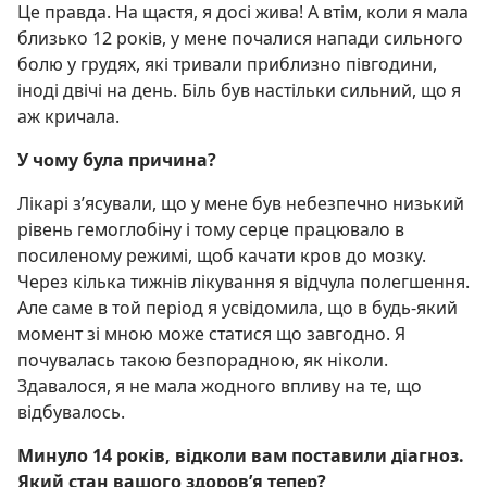
Це правда. На щастя, я досі жива! А втім, коли я мала
близько 12 років, у мене почалися напади сильного
болю у грудях, які тривали приблизно півгодини,
іноді двічі на день. Біль був настільки сильний, що я
аж кричала.
У чому була причина?
Лікарі з’ясували, що у мене був небезпечно низький
рівень гемоглобіну і тому серце працювало в
посиленому режимі, щоб качати кров до мозку.
Через кілька тижнів лікування я відчула полегшення.
Але саме в той період я усвідомила, що в будь-який
момент зі мною може статися що завгодно. Я
почувалась такою безпорадною, як ніколи.
Здавалося, я не мала жодного впливу на те, що
відбувалось.
Минуло 14 років, відколи вам поставили діагноз.
Який стан вашого здоров’я тепер?