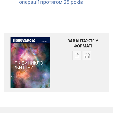
операції протягом 25 років
ЗАВАНТАЖТЕ У
ФОРМАТІ
Параметри
Параметри
завантаження
завантаженн
публікацій
аудіо
ПРОБУДИСЬ!
ПРОБУДИСЬ!
Як
Як
виникло
виникло
життя?
життя?