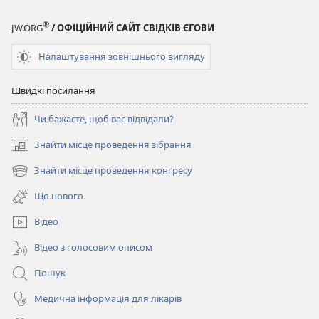
®
JW.ORG
/ ОФІЦІЙНИЙ САЙТ СВІДКІВ ЄГОВИ
Налаштування зовнішнього вигляду
Швидкі посилання
Чи бажаєте, щоб вас відвідали?
Знайти місце проведення зібрання
(відкривається
у
Знайти місце проведення конгресу
(відкривається
новому
у
вікні)
Що нового
новому
вікні)
Відео
Відео з голосовим описом
Пошук
Медична інформація для лікарів