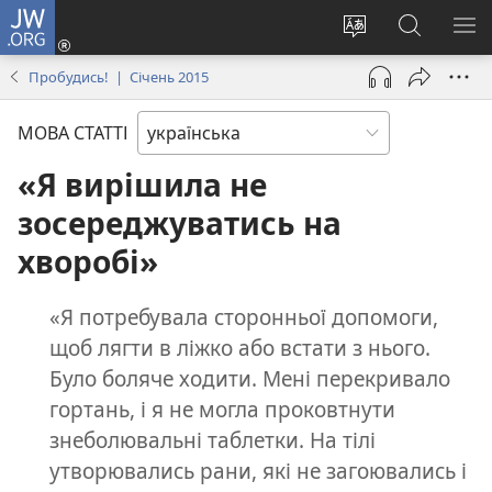
JW.ORG
Увійти
(відкривається
Змінити
Пошук
ПО
у
мову
на
М
Пробудись! | Січень 2015
новому
сайту
сайті
вікні)
JW.ORG
МОВА СТАТТІ
«Я вирішила не
зосереджуватись на
хворобі»
«Я потребувала сторонньої допомоги,
щоб лягти в ліжко або встати з нього.
Було боляче ходити. Мені перекривало
гортань, і я не могла проковтнути
знеболювальні таблетки. На тілі
утворювались рани, які не загоювались і