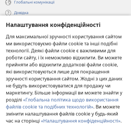
Глобальні комунікації
Довідка
Налаштування конфіденційності
Пожертви
(відкривається
у
Для максимальної зручності користування сайтом
новому
ми використовуємо файли cookie та інші подібні
ОНЛАЙН-БІБЛІОТЕКА Товариства «Вартова башта»™
(відкривається
вікні)
технології. Деякі файли cookie є важливими для
у
®
JW Hub
роботи сайту, і їх неможливо відхилити. Ви можете
новому
(відкривається
вікні)
прийняти або відхилити додаткові файли cookie,
у
®
JW Library
новому
які використовуються лише для покращення
вікні)
зручності користування сайтом. Жодні з цих даних
Watchtower Library
не будуть використовуватися для продажу чи
маркетингу. Більше інформації ви можете знайти у
розділі
«Глобальна політика щодо використання
файлів cookie та подібних технологій»
. Ви можете
Copyright
© 2026 Watch Tower Bible and Tract Society of Pennsylvania.
змінити налаштування файлів cookie у будь-який
УМОВИ ВИКОРИСТАННЯ
|
ПОЛІТИКА КОНФІДЕНЦІЙНОСТІ
|
час на сторінці
«Налаштування конфіденційності»
.
П
НАЛАШТУВАННЯ КОНФІДЕНЦІЙНОСТІ