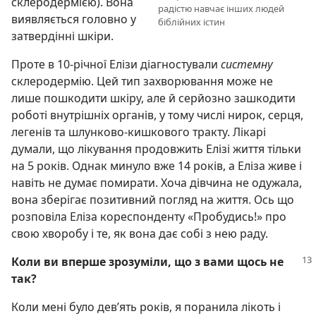
склеродермією). Вона
радістю навчає інших людей
виявляється головно у
біблійних істин
затвердінні шкіри.
Проте в 10-річної Елізи діагностували
системну
склеродермію. Цей тип захворювання може не
лише пошкодити шкіру, але й серйозно зашкодити
роботі внутрішніх органів, у тому числі нирок, серця,
легенів та шлунково-кишкового тракту. Лікарі
думали, що лікування продовжить Елізі життя тільки
на 5 років. Однак минуло вже 14 років, а Еліза живе і
навіть не думає помирати. Хоча дівчина не одужала,
вона зберігає позитивний погляд на життя. Ось що
розповіла Еліза кореспонденту «Пробудись!» про
свою хворобу і те, як вона дає собі з нею раду.
Коли ви вперше зрозуміли, що з вами щось не
так?
Коли мені було дев’ять років, я поранила лікоть і