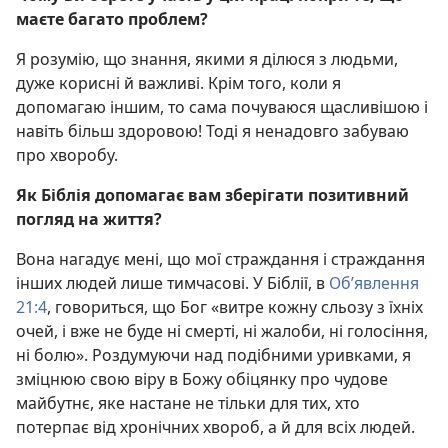
маєте багато проблем?
Я розумію, що знання, якими я ділюся з людьми,
дуже корисні й важливі. Крім того, коли я
допомагаю іншим, то сама почуваюся щасливішою і
навіть більш здоровою! Тоді я ненадовго забуваю
про хворобу.
Як Біблія допомагає вам зберігати позитивний
погляд на життя?
Вона нагадує мені, що мої страждання і страждання
інших людей лише тимчасові. У Біблії, в
Об’явлення
21:4
, говориться, що Бог «витре кожну сльозу з їхніх
очей, і вже не буде ні смерті, ні жалоби, ні голосіння,
ні болю». Роздумуючи над подібними уривками, я
зміцнюю свою віру в Божу обіцянку про чудове
майбутнє, яке настане не тільки для тих, хто
потерпає від хронічних хвороб, а й для всіх людей.