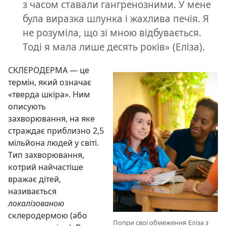
з часом ставали гангренозними. У мене
була виразка шлунка і жахлива печія. Я
не розуміла, що зі мною відбувається.
Тоді я мала лише десять років» (Еліза).
СКЛЕРОДЕРМА — це
термін, який означає
«тверда шкіра». Ним
описують
захворювання, на яке
страждає приблизно 2,5
мільйона людей у світі.
Тип захворювання,
котрий найчастіше
вражає дітей,
називається
локалізованою
склеродермою (або
Попри свої обмеження Еліза з