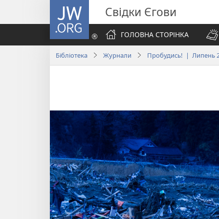
JW.ORG
Свідки Єгови
ГОЛОВНА СТОРІНКА
Бібліотека
Журнали
Пробудись! | Липень 