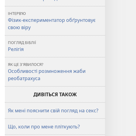
ІНТЕРВ’Ю
Фізик-експериментатор обґрунтовує
свою віру
ПОГЛЯД БІБЛІЇ
Релігія
ЯК ЦЕ З'ЯВИЛОСЯ?
Особливості розмноження жаби
реобатрахуса
ДИВІТЬСЯ ТАКОЖ
Як мені пояснити свій погляд на секс?
Що, коли про мене пліткують?