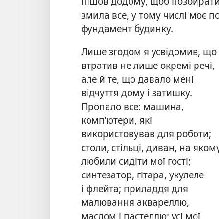
пішов додому, щоб позбирати 
змила все, у тому числі моє 
фундамент будинку.
Лише згодом я усвідомив, що
втратив не лише окремі речі,
але й те, що давало мені
відчуття дому і затишку.
Пропало все: машина,
комп’ютери, які
використовував для роботи;
столи, стільці, диван, на яком
любили сидіти мої гості;
синтезатор, гітара, укулеле
і флейта; приладдя для
малювання аквареллю,
маслом і пастеллю; усі мої