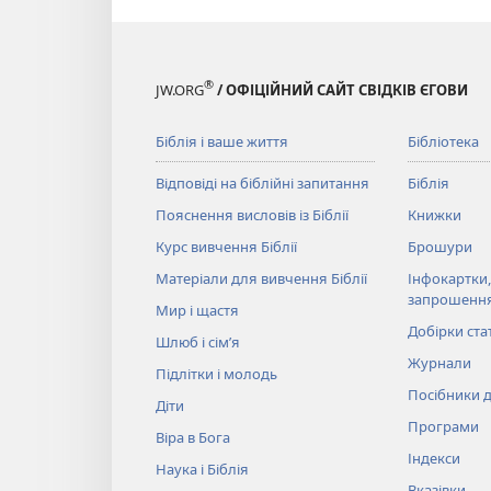
®
JW.ORG
/ ОФІЦІЙНИЙ САЙТ СВІДКІВ ЄГОВИ
Біблія і ваше життя
Бібліотека
Відповіді на біблійні запитання
Біблія
Пояснення висловів із Біблії
Книжки
Курс вивчення Біблії
Брошури
Матеріали для вивчення Біблії
Інфокартки,
запрошенн
Мир і щастя
Добірки ста
Шлюб і сім’я
Журнали
Підлітки і молодь
Посібники д
Діти
Програми
Віра в Бога
Індекси
Наука і Біблія
Вказівки