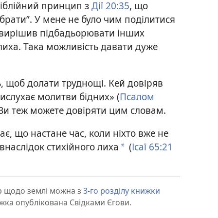
біблійний принцип з
Дії 20:35
, що
 брати”. У мене не було чим поділитися
я вирішив підбадьорювати інших
лиха. Така можливість давати дуже
ь, щоб долати труднощі. Кей довіряв
вислухає молитви бідних» (
Псалом
. Ви теж можете довіряти цим словам.
ає, що настане час, коли ніхто вже не
внаслідок стихійного лиха
(
Ісаї 65:21
*
р щодо землі можна з
3-го розділу книжки
ижка опублікована Свідками Єгови.