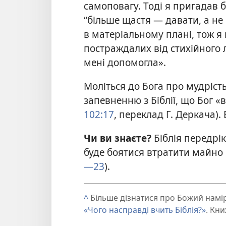
самоповагу. Тоді я пригадав 
“більше щастя — давати, а не
в матеріальному плані, тож 
постраждалих від стихійного 
мені допомогла».
Моліться до Бога про мудріст
запевненню з Біблії, що Бог «
102:17
, переклад Г. Деркача)
Чи ви знаєте?
Біблія передрік
буде боятися втратити майно 
—23
).
^
Більше дізнатися про Божий намі
«Чого насправді вчить Біблія?»
. Кн