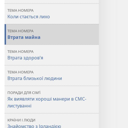
коли
коли
ТЕМА НОМЕРА
стається
стається
Коли стається лихо
лихо
лихо
ТЕМА НОМЕРА
Втрата майна
ТЕМА НОМЕРА
Втрата здоров’я
ТЕМА НОМЕРА
Втрата близької людини
ПОРАДИ ДЛЯ СІМ’Ї
Як виявляти хороші манери в СМС-
листуванні
КРАЇНИ І ЛЮДИ
Знайомство з Ірландією