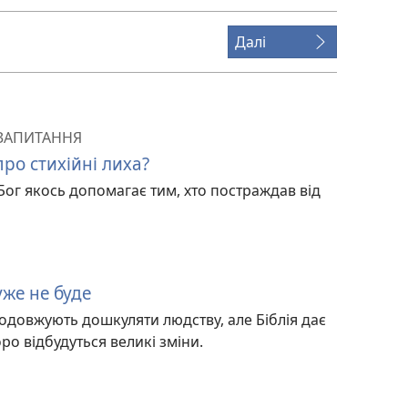
Далі
 ЗАПИТАННЯ
про стихійні лиха?
 Бог якось допомагає тим, хто постраждав від
уже не буде
одовжують дошкуляти людству, але Біблія дає
о відбудуться великі зміни.