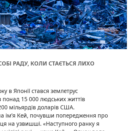
СОБІ РАДУ, КОЛИ СТАЄТЬСЯ ЛИХО
ку в Японії стався землетрус
в понад 15 000 людських життів
 200 мільярдів доларів США.
на ім’я Кей, почувши попередження про
сця на узвишші. «Наступного ранку я