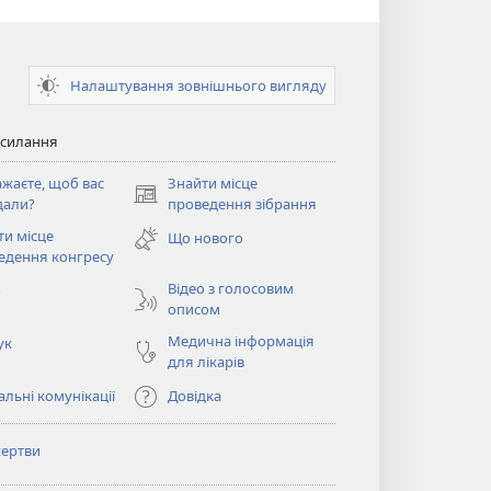
Налаштування зовнішнього вигляду
осилання
ажаєте, щоб вас
Знайти місце
(відкривається
дали?
проведення зібрання
у
ти місце
Що нового
новому
ється
едення конгресу
вікні)
Відео з голосовим
о
описом
Медична інформація
ук
для лікарів
льні комунікації
Довідка
ертви
ється