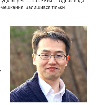
уцілілі речі,— каже Кей.— Однак вода
помешкання. Залишився тільки
у