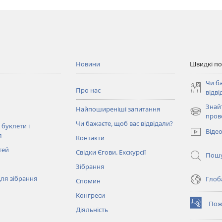
Новини
Швидкі п
Чи б
Про нас
відві
Знай
Найпоширеніші запитання
(відкрива
пров
Чи бажаєте, щоб вас відвідали?
у
 буклети і
Віде
новому
я
Контакти
вікні)
тей
Свідки Єгови. Екскурсії
Пош
Зібрання
ля зібрання
Глоба
Спомин
Конгреси
Пож
(відкрива
Діяльність
у