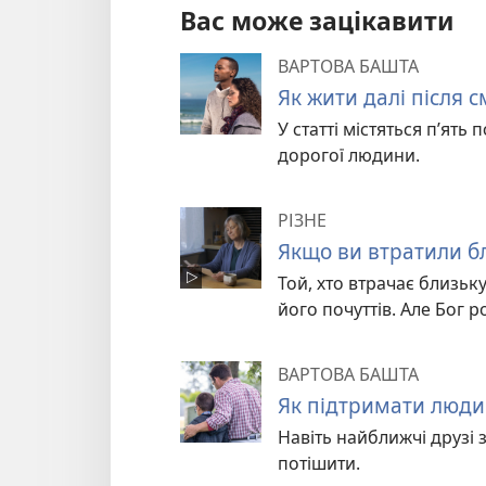
Вас може зацікавити
ВАРТОВА БАШТА
Як жити далі після 
У статті містяться п’ят
дорогої людини.
РІЗНЕ
Якщо ви втратили б
Той, хто втрачає близьк
його почуттів. Але Бог р
ВАРТОВА БАШТА
Як підтримати людин
Навіть найближчі друзі 
потішити.