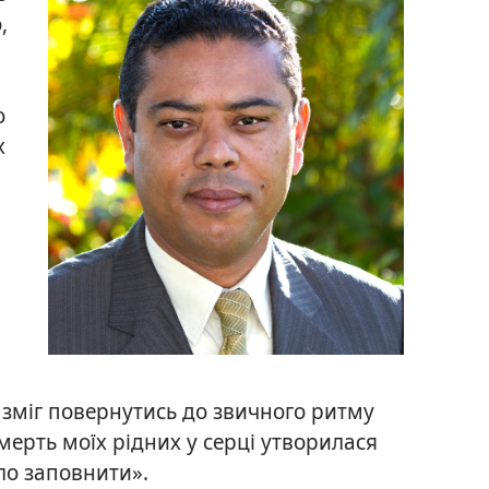
,
о
х
я зміг повернутись до звичного ритму
мерть моїх рідних у серці утворилася
гло заповнити».