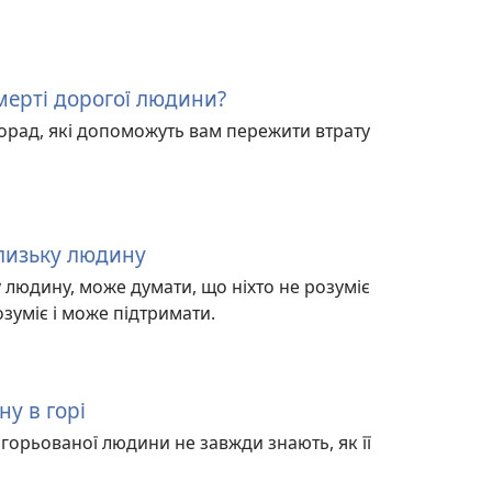
смерті дорогої людини?
ь порад, які допоможуть вам пережити втрату
лизьку людину
у людину, може думати, що ніхто не розуміє
озуміє і може підтримати.
у в горі
згорьованої людини не завжди знають, як її