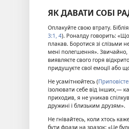
ЯК ДАВАТИ СОБІ РА
Оплакуйте свою втрату. Біблія
3:1,
4
). Роналду говорить: «Що
плакав. Боротися зі слізьми н
мені полегшення». Звичайно, 
виявляєте свого горя відкрито
придушуєте свої емоції або щ
Не усамітнюйтесь (
Приповісте
ізолювати себе від інших,— к
приходив, я не уникав спілку
дружині і близьким друзям».
Не гнівайтесь, коли хтось ка
бути фрази на зразок: «Це бул