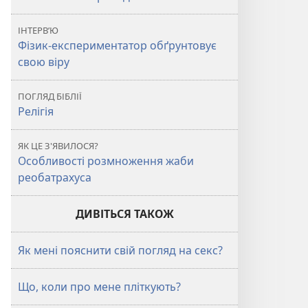
ІНТЕРВ’Ю
Фізик-експериментатор обґрунтовує
свою віру
ПОГЛЯД БІБЛІЇ
Релігія
ЯК ЦЕ З'ЯВИЛОСЯ?
Особливості розмноження жаби
реобатрахуса
ДИВІТЬСЯ ТАКОЖ
Як мені пояснити свій погляд на секс?
Що, коли про мене пліткують?