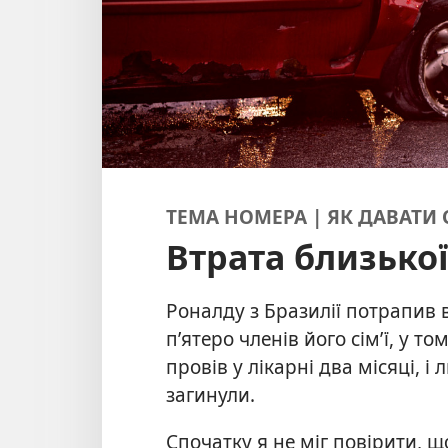
ТЕМА НОМЕРА | ЯК ДАВАТИ 
Втрата близько
Роналду з Бразилії потрапив в
п’ятеро членів його сім’ї, у то
провів у лікарні два місяці, і
загинули.
Спочатку я не міг повірити, щ