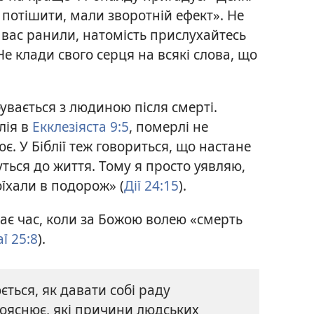
 потішити, мали зворотній ефект». Не
і вас ранили, натомість прислухайтесь
Не клади свого серця на всякі слова, що
бувається з людиною після смерті.
лія в
Екклезіяста 9:5
, померлі не
. У Біблії теж говориться, що настане
ться до життя. Тому я просто уявляю,
поїхали в подорож» (
Дії 24:15
).
кає час, коли за Божою волею «смерть
аї 25:8
).
юється, як давати собі раду
пояснює, які причини людських