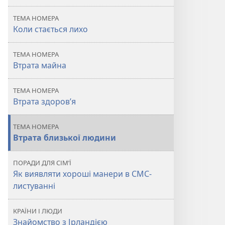
коли
коли
ТЕМА НОМЕРА
стається
стається
Коли стається лихо
лихо
лихо
ТЕМА НОМЕРА
Втрата майна
ТЕМА НОМЕРА
Втрата здоров’я
ТЕМА НОМЕРА
Втрата близької людини
ПОРАДИ ДЛЯ СІМ’Ї
Як виявляти хороші манери в СМС-
листуванні
КРАЇНИ І ЛЮДИ
Знайомство з Ірландією