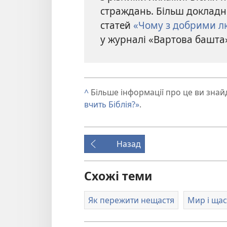
страждань. Більш докладно
статей
«Чому з добрими л
у журналі «Вартова башта»
^
Більше інформації про це ви знай
вчить Біблія?»
.
Назад
Схожі теми
Як пережити нещастя
Мир і щас