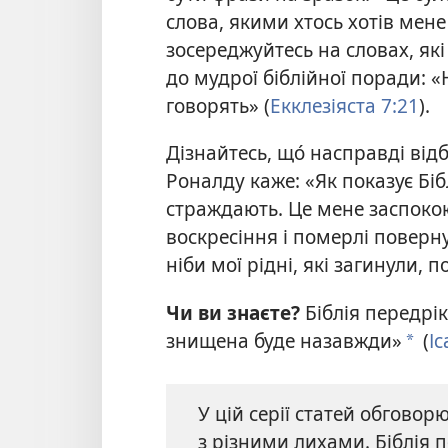
слова, якими хтось хотів мене
зосереджуйтесь на словах, як
до мудрої біблійної поради: «
говорять» (
Екклезіяста 7:21
).
Дізнайтесь, що́ насправді від
Роналду каже: «Як показує Біб
страждають. Це мене заспокоює
воскресіння і померлі поверну
ніби мої рідні, які загинули, 
Чи ви знаєте?
Біблія передрі
знищена буде назавжди»
(
Іс
*
У цій серії статей обговор
з різними лихами. Біблія 