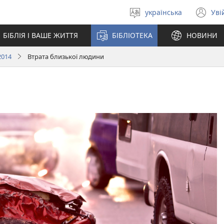
українська
Уві
Вибрати
(в
мову
у
БІБЛІЯ І ВАШЕ ЖИТТЯ
БІБЛІОТЕКА
НОВИНИ
но
вік
2014
Втрата близької людини