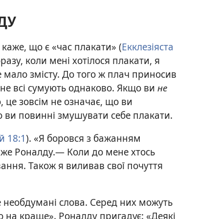
ДУ
 каже, що є «час плакати» (
Екклезіяста
разу, коли мені хотілося плакати, я
е мало змісту. До того ж плач приносив
не всі сумують однаково. Якщо ви
не
, це зовсім не означає, що ви
о ви повинні змушувати себе плакати.
й 18:1
). «Я боровся з бажанням
аже Роналду.— Коли до мене хтось
вання. Також я виливав свої почуття
же необдумані слова. Серед них можуть
о на краще». Роналду пригадує: «Деякі