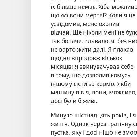
їх більше немає. Хіба можливо
що
всі
вони мертві? Коли я це
усвідомив, мене охопив
відчай. Ще ніколи мені не бул
так боляче. Здавалося, без ни
не варто жити далі. Я плакав
щодня впродовж кількох
місяців! Я звинувачував себе
в тому, що дозволив комусь
іншому сісти за кермо. Якби
машину вів я, вони, можливо,
досі були б живі.
Минуло шістнадцять років, і 
життя. Однак через трагічну с
пустка, яку і досі ніщо не змо