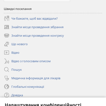
Швидкі посилання
Чи бажаєте, щоб вас відвідали?
Знайти місце проведення зібрання
(відкривається
у
Знайти місце проведення конгресу
(відкривається
новому
у
вікні)
Що нового
новому
вікні)
Відео
Відео з голосовим описом
Пошук
Медична інформація для лікарів
Глобальні комунікації
Довідка
Налаштування конфіденційності