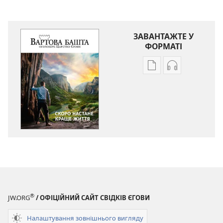
ЗАВАНТАЖТЕ У
ФОРМАТІ
Параметри
Параметри
завантаження
завантаженн
публікацій
аудіо
ВАРТОВА
ВАРТОВА
БАШТА
БАШТА
Скоро
Скоро
настане
настане
краще
краще
життя
життя
®
JW.ORG
/ ОФІЦІЙНИЙ САЙТ СВІДКІВ ЄГОВИ
Налаштування зовнішнього вигляду