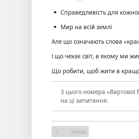
Справедливість для кожно
Мир на всій землі
Але що означають слова «кра
І що чекає світ, в якому ми ж
Що робити, щоб жити в кращо
З цього номера «Вартової б
на ці запитання.
Назад