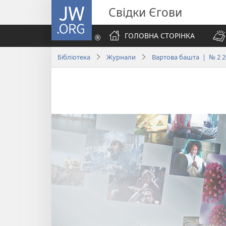
JW.ORG
Свідки Єгови
ГОЛОВНА СТОРІНКА
Бібліотека
Журнали
Вартова башта | № 2 2