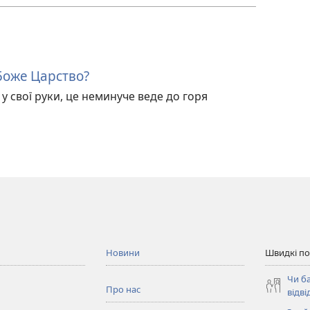
Боже Царство?
у свої руки, це неминуче веде до горя
Новини
Швидкі п
Чи б
Про нас
відві