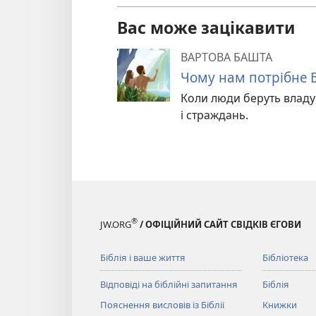
Вас може зацікавити
ВАРТОВА БАШТА
Чому нам потрібне 
Коли люди беруть владу 
і страждань.
®
JW.ORG
/ ОФІЦІЙНИЙ САЙТ СВІДКІВ ЄГОВИ
Біблія і ваше життя
Бібліотека
Відповіді на біблійні запитання
Біблія
Пояснення висловів із Біблії
Книжки