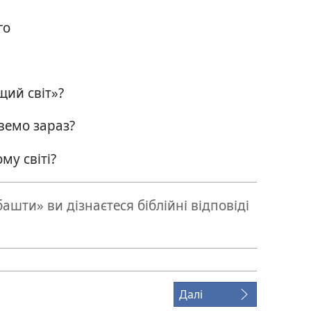
го
щий світ»?
ивемо зараз?
му світі?
ашти» ви дізнаєтеся біблійні відповіді
Далі