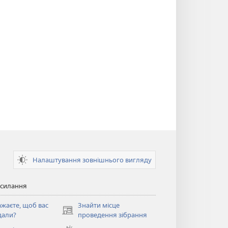
Налаштування зовнішнього вигляду
осилання
ажаєте, щоб вас
Знайти місце
(відкривається
дали?
проведення зібрання
у