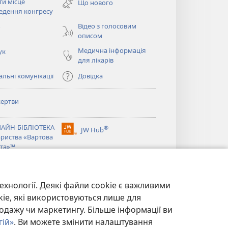
ти місце
Що нового
новому
ється
едення конгресу
вікні)
Відео з голосовим
о
описом
Медична інформація
ук
для лікарів
льні комунікації
Довідка
ертви
ється
АЙН-БІБЛІОТЕКА
®
JW Hub
(відкривається
ариства «Вартова
ється
у
та»™
новому
®
вікні)
ibrary
Watchtower Library
ехнології. Деякі файли cookie є важливими
kie, які використовуються лише для
одажу чи маркетингу. Більше інформації ви
гій»
. Ви можете змінити налаштування