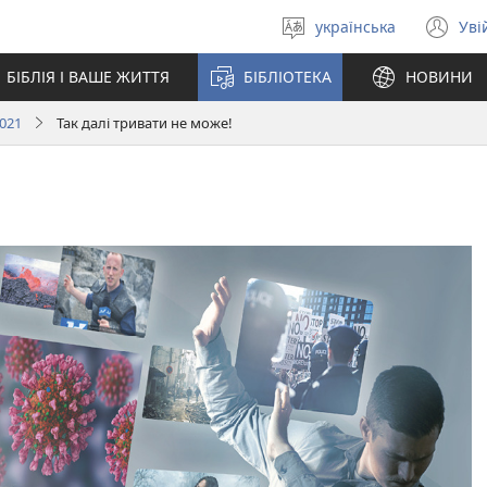
українська
Уві
Вибрати
(в
мову
у
БІБЛІЯ І ВАШЕ ЖИТТЯ
БІБЛІОТЕКА
НОВИНИ
но
вік
021
Так далі тривати не може!