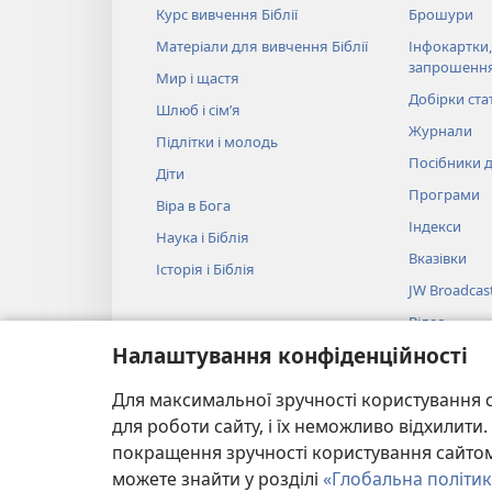
Курс вивчення Біблії
Брошури
Матеріали для вивчення Біблії
Інфокартки,
запрошенн
Мир і щастя
Добірки ста
Шлюб і сім’я
Журнали
Підлітки і молодь
Посібники д
Діти
Програми
Віра в Бога
Індекси
Наука і Біблія
Вказівки
Історія і Біблія
JW Broadcas
Відео
Налаштування конфіденційності
Музика
Аудіовистав
Для максимальної зручності користування с
Художнє чит
для роботи сайту, і їх неможливо відхилит
покращення зручності користування сайтом.
можете знайти у розділі
«Глобальна політик