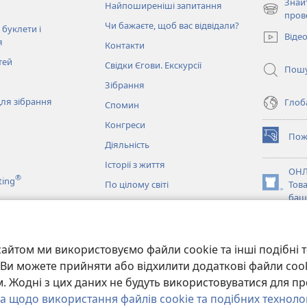
Знай
Найпоширеніші запитання
(відкрива
пров
Чи бажаєте, щоб вас відвідали?
у
 буклети і
Віде
новому
я
Контакти
вікні)
тей
Свідки Єгови. Екскурсії
Пош
Зібрання
ля зібрання
Глоба
Спомин
Конгреси
Пож
(відкрива
Діяльність
у
Історії з життя
новому
ОНЛ
®
ting
вікні)
По цілому світі
Тов
(відкрива
баш
у
новому
JW L
вікні)
и
айтом ми використовуємо файли cookie та інші подібні т
ання Біблії
и. Ви можете прийняти або відхилити додаткові файли coo
 Жодні з цих даних не будуть використовуватися для пр
а щодо використання файлів cookie та подібних техноло