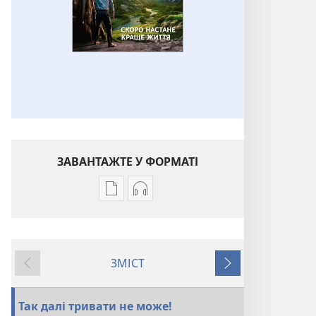
ЗАВАНТАЖТЕ У ФОРМАТІ
Параметри
Параметри
завантаження
завантаження
публікацій
аудіо
ВАРТОВА
ВАРТОВА
ЗМІСТ
БАШТА
БАШТА
Назад
Далі
Скоро
Скоро
настане
настане
Так далі тривати не може!
краще
краще