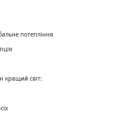
бальне потепління
пція
н кращий світ:
сіх