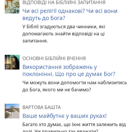
ВІДПОВІДІ НА БІБЛІЙНІ ЗАПИТАННЯ
Чи всі релігії однакові? Чи всі вони
ведуть до Бога?
У Біблії згадуються два чинники, які
допомагають знайти відповіді на ці
запитання.
ОСНОВНІ БІБЛІЙНІ ВЧЕННЯ
Використання зображень у
поклонінні. Що про це думає Бог?
Чи можуть вони допомогти нам наблизитись
до Бога, якого ми не бачимо?
ВАРТОВА БАШТА
Ваше майбутнє у ваших руках!
Багато хто думає, що їхнє життя залежить від
долі. Чи правильно так вважати?