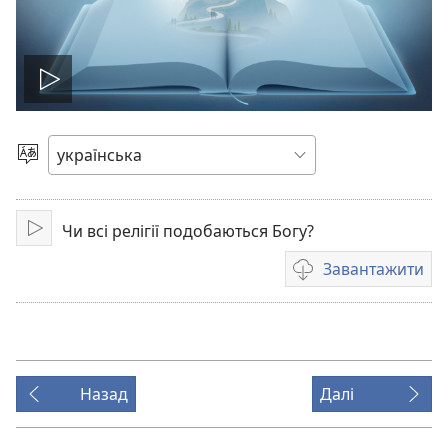
Відтворити
відео
Вибрати
мову
Чи всі релігії подобаються Богу?
Відтворити
Завантажити
Параметри
завантаження
відео
Назад
Далі