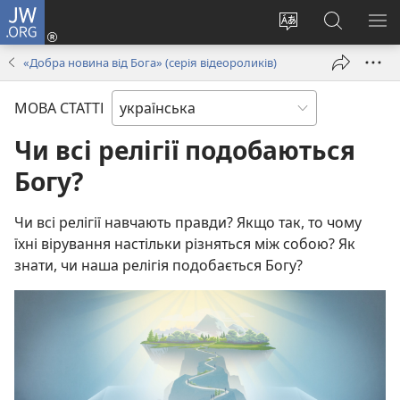
JW.ORG
Увійти
(відкривається
Змінити
Пошук
ПО
у
мову
на
М
«Добра новина від Бога» (серія відеороликів)
новому
сайту
сайті
вікні)
JW.ORG
МОВА СТАТТІ
Чи всі релігії подобаються
Богу?
Чи всі релігії навчають правди? Якщо так, то чому
їхні вірування настільки різняться між собою? Як
знати, чи наша релігія подобається Богу?