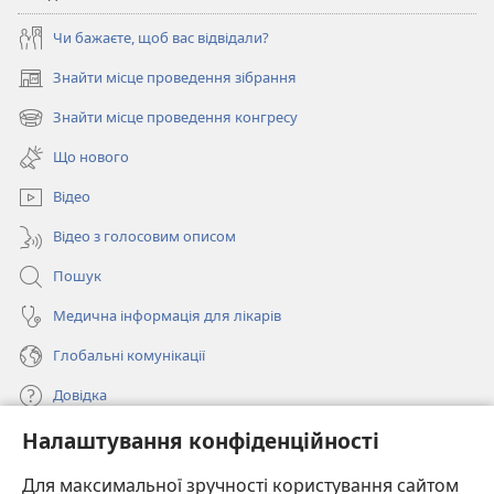
Чи бажаєте, щоб вас відвідали?
Знайти місце проведення зібрання
(відкривається
у
Знайти місце проведення конгресу
(відкривається
новому
у
вікні)
Що нового
новому
вікні)
Відео
Відео з голосовим описом
Пошук
Медична інформація для лікарів
Глобальні комунікації
Довідка
Налаштування конфіденційності
Пожертви
(відкривається
у
Для максимальної зручності користування сайтом