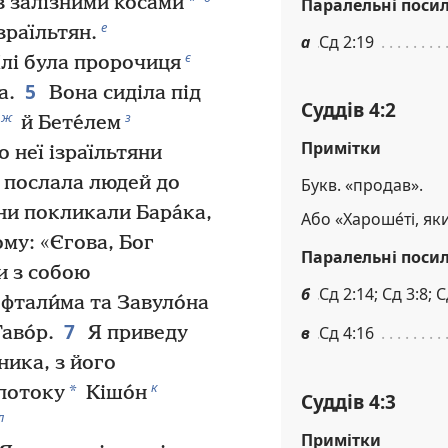
*
з залізними косами
Паралельні поси
е
зраїльтян.
а
Сд 2:19
є
́їлі була пророчиця
5
а.
Вона сиділа під
Суддів 4:2
ж
з
й Бете́лем
Примітки
о неї ізраїльтяни
 послала людей до
Букв. «продав».
и покликали Бара́ка,
Або «Хароше́ті, я
ому: «Єгова, Бог
Паралельні поси
ми з собою
б
Сд 2:14; Сд 3:8; С
фтали́ма та Завуло́на
7
аво́р.
Я приведу
в
Сд 4:16
ника, з його
к
*
 потоку
Кішо́н
Суддів 4:3
л
Примітки