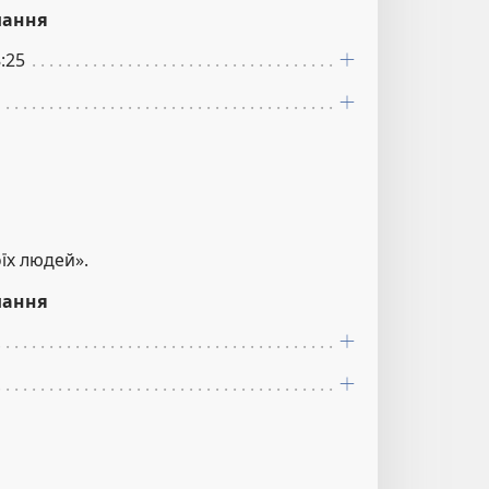
лання
8:25
їх людей».
лання