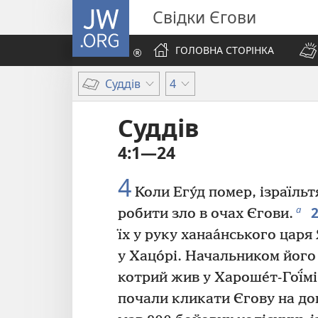
JW.ORG
Свідки Єгови
ГОЛОВНА СТОРІНКА
Суддів
4
Суддів
4:1—24
4
Коли Егу́д помер, ізраїль
а
робити зло в очах Єгови.
їх у руку ханаа́нського царя 
у Хацо́рі. Начальником його 
котрий жив у Хароше́т-Гої́мі
почали кликати Єгову на до