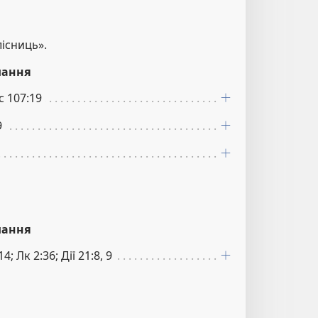
лісниць».
лання
Пс 107:19
9
лання
4; Лк 2:36; Дії 21:8, 9