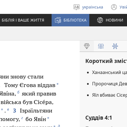
українська
Уві
Вибрати
(в
мову
у
БІБЛІЯ І ВАШЕ ЖИТТЯ
БІБЛІОТЕКА
НОВИНИ
но
вік
Короткий зміс
Ханаанський ца
тяни знову стали
Пророчиця Дев
2
*
Тому Єгова віддав
б
Явı́на,
який правив
Яїл вбиває Сісе
війська був Сісе́ра,
3
в
*
.
Ізраїльтяни
Суддів 4:1
г
*
помогу,
бо Явı́н
д