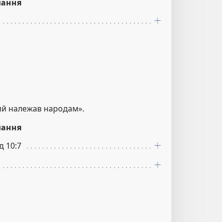
лання
кий належав народам».
лання
д 10:7