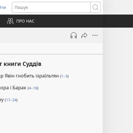
йти
ідкривається
Пошук
ПРО НАС
вому
ні)
т книги Суддів
р Явін гнобить ізраїльтян
(
1–3
)
ора і Барак
(
4–16
)
ру
(
17–24
)