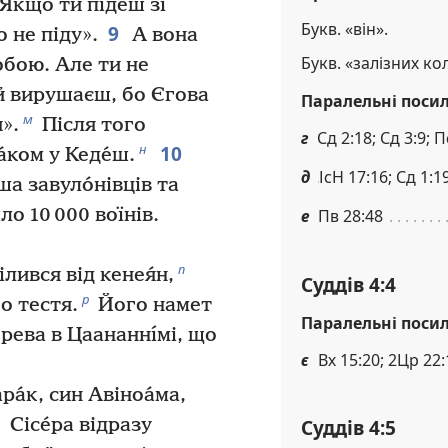
«Якщо ти підеш зі
Букв. «він».
9
о не піду».
А вона
Букв. «залізних ко
тобою. Але ти не
ий вирушаєш, бо Єгова
Паралельні поси
м
».
Після того
г
Сд 2:18; Сд 3:9; 
10
н
́ком у Кеде́ш.
д
ІсН 17:16; Сд 1:1
ша завуло́нівців та
ло 10 000 воїнів.
е
Пв 28:48
п
ілився від кенея́н,
Суддів 4:4
р
о тестя.
Його намет
Паралельні поси
рева в Цаананнı́мі, що
є
Вх 15:20; 2Цр 22:1
ра́к, син Авіноа́ма,
Сісе́ра відразу
Суддів 4:5