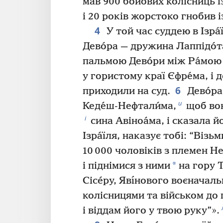
мав 900 бойових колісниць і
і 20 років жорстоко гнобив і
4
У той час суддею в Ізра
Дево́ра — дружина Лаппідо́т
пальмою Дево́ри між Ра́мою
у гористому краї Єфре́ма, і д
6
приходили на суд.
Дево́ра
и
Кеде́ш-Нефтали́ма,
щоб вон
і
сина Авіноа́ма, і сказала й
Ізра́їля, наказує тобі: “Візь
10 000 чоловіків з племен Не
*
і піднімися з ними
на гору Т
Сісе́ру, Явı́нового воєначаль
колісницями та військом до
і віддам його у твою руку”».