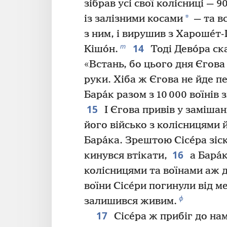
зібрав усі свої колісниці — 
*
із залізними косами
— та вс
з ним, і вирушив з Хароше́т-
14
т
Кішо́н.
Тоді Дево́ра ск
«Встань, бо цього дня Єгова 
руки. Хіба ж Єгова не йде 
Бара́к разом з 10 000 воїнів 
15
І Єгова привів у заміша
його військо з колісницями 
Бара́ка. Зрештою Сісе́ра зіс
16
кинувся втікати,
а Бара́
колісницями та воїнами аж до
воїни Сісе́ри погинули від м
ф
залишився живим.
17
Сісе́ра ж прибіг до нам