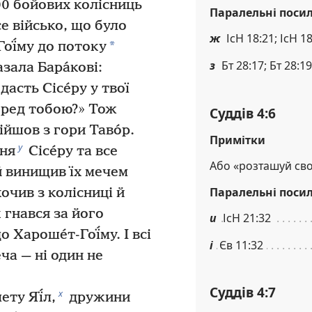
900 бойових колісниць
Паралельні поси
е військо, що було
ж
ІсН 18:21; ІсН 1
*
Гої́му до потоку
з
Бт 28:17; Бт 28:19
азала Бара́кові:
дасть Сісе́ру у твої
перед тобою?» Тож
Суддів 4:6
зійшов з гори Таво́р.
Примітки
у
ння
Сісе́ру та все
Або «розташуй сво
й винищив їх мечем
Паралельні поси
кочив з колісниці й
к гнався за його
и
ІсН 21:32
 Хароше́т-Гої́му. І всі
і
Єв 11:32
еча — ні один не
Суддів 4:7
х
ету Яї́л,
дружини