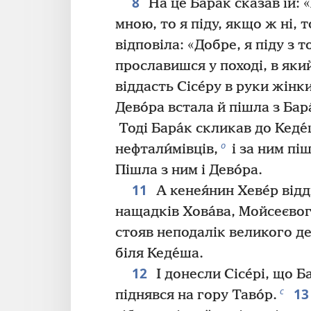
8
На це Бара́к сказав їй: 
мною, то я піду, якщо ж ні, т
відповіла: «Добре, я піду з 
прославишся у поході, в як
віддасть Сісе́ру в руки жінки
Дево́ра встала й пішла з Бара
Тоді Бара́к скликав до Кеде́
о
нефтали́мівців,
і за ним піш
Пішла з ним і Дево́ра.
11
А кенея́нин Хеве́р відд
нащадків Хова́ва, Мойсеєвог
стояв неподалік великого де
біля Кеде́ша.
12
І донесли Сісе́рі, що Ба
13
с
піднявся на гору Таво́р.