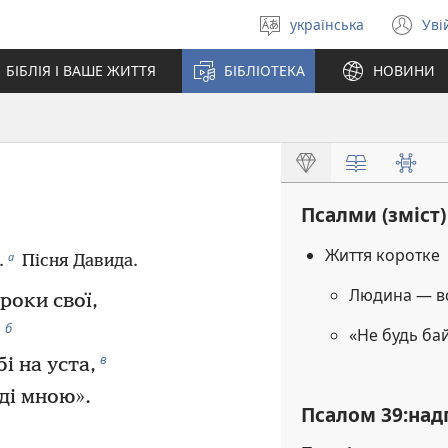
українська
Уві
Вибрати
(в
мову
у
БІБЛІЯ І ВАШЕ ЖИТТЯ
БІБЛІОТЕКА
НОВИНИ
но
вік
Псалми (зміст)
Життя коротке
а
.
Пісня Давида.
Людина — в
роки свої,
б
,
«Не будь ба
в
і на уста,
ді мною».
Псалом 39:над