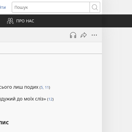
йти
ідкривається
Пошук
ПРО НАС
вому
ні)
сього лиш подих
(
5,
11
)
йдужий до моїх сліз»
(
12
)
пис