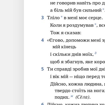
не говорив навіть про 
*
а біль мій був сильний
3
*
Тліло
в мені моє серце.
*
Коли я роздумував
, вс
Тож я сказав:
4
«Єгово, допоможи мені з
мій кінець
д
і скільки днів моїх,
щоб я збагнув, яке кор
5
Ти справді зробив мої дн
і вік мій — ніщо перед 
Дійсно, кожна людина, 
твердо стоїть на ног
ж
подих.
(Се́ла).
6
Дійсно, кожна людина ход