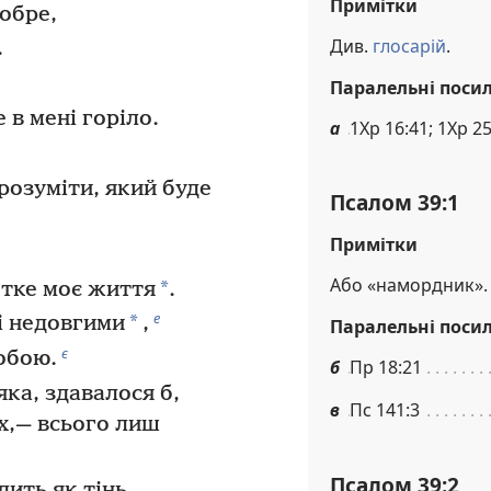
Примітки
добре,
Див.
глосарій
.
.
Паралельні поси
е в мені горіло.
а
1Хр 16:41; 1Хр 25
розуміти, який буде
Псалом 39:1
Примітки
Або «намордник».
*
отке моє життя
.
е
*
і недовгими
,
Паралельні поси
є
тобою.
б
Пр 18:21
яка, здавалося б,
в
Пс 141:3
ах,— всього лиш
Псалом 39:2
ить як тінь.