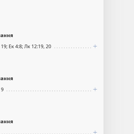
лання
 19; Ек 4:8; Лк 12:19, 20
лання
19
лання