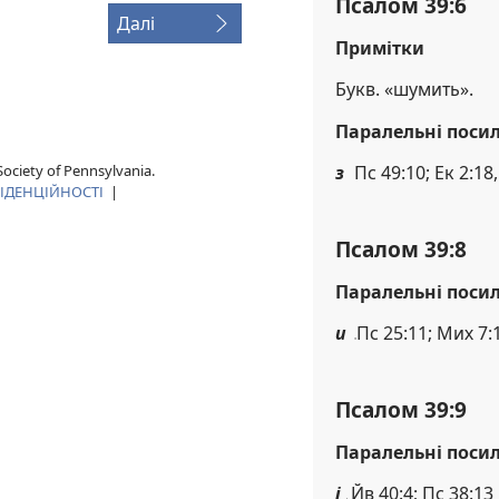
Псалом 39:6
Далі
Примітки
Букв. «шумить».
Паралельні поси
ociety of Pennsylvania.
з
Пс 49:10; Ек 2:18,
ІДЕНЦІЙНОСТІ
|
Псалом 39:8
Паралельні поси
и
Пс 25:11; Мих 7:
Псалом 39:9
Паралельні поси
і
Йв 40:4; Пс 38:13