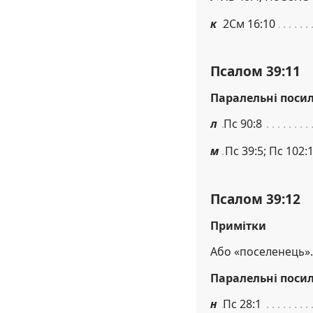
к
2См 16:10
Псалом 39:11
Паралельні поси
л
Пс 90:8
м
Пс 39:5; Пс 102:
Псалом 39:12
Примітки
Або «поселенець».
Паралельні поси
н
Пс 28:1