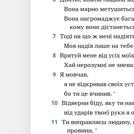
Вона марно метушитьс
Вона нагромаджує багат
кому воно дістанетьс
7
Тоді на що ж мені надіят
Моя надія лише на тебе
8
Врятуй мене від усіх моїх
Хай нерозумні не знев
9
Я мовчав,
я не відкривав своїх уст
к
бо ти це вчинив.
10
Відверни біду, яку ти нав
від ударів твоєї руки я 
11
Ти виправляєш людину, к
л
провини,