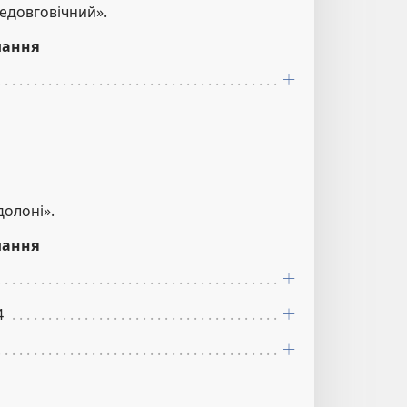
недовговічний».
лання
олоні».
лання
4