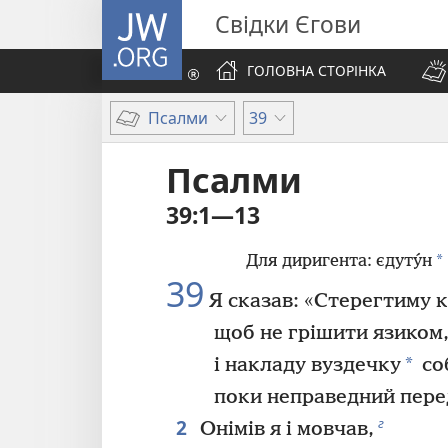
JW.ORG
Свідки Єгови
ГОЛОВНА СТОРІНКА
Псалми
39
Псалми
39:1—13
*
Для диригента: єдуту́н
39
Я сказав: «Стерегтиму к
щоб не грішити язиком
*
і накладу вуздечку
соб
поки неправедний пере
2
г
Онімів я і мовчав,