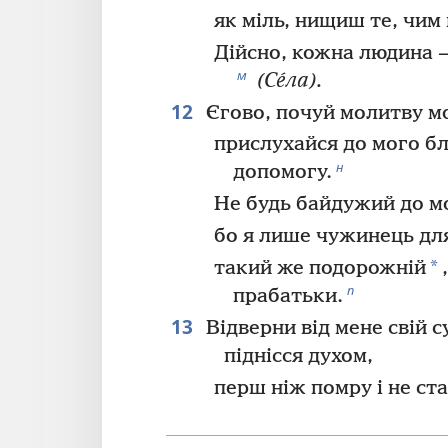
як міль, нищиш те, чим
Дійсно, кожна людина —
м
(Се́ла).
12
Єгово, почуй молитву м
прислухайся до мого б
н
допомогу.
Не будь байдужий до мо
бо я лише чужинець для
*
такий же подорожній
п
прабатьки.
13
Відверни від мене свій с
піднісся духом,
перш ніж помру і не ст