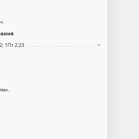
».
лання
2; 1Пт 2:23
им».