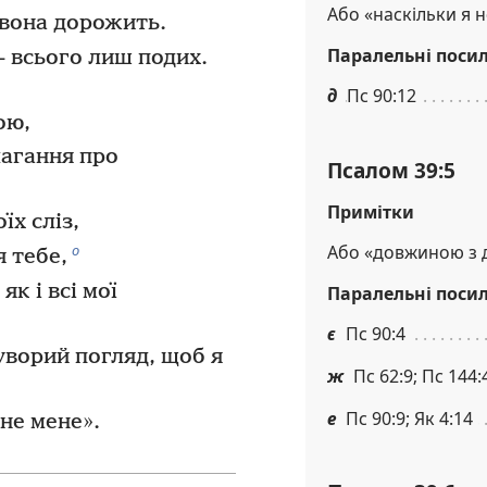
Або «наскільки я 
 вона дорожить.
Паралельні поси
 всього лиш подих.
д
Пс 90:12
ою,
лагання про
Псалом 39:5
Примітки
їх сліз,
Або «довжиною з д
о
 тебе,
, як і всі мої
Паралельні поси
є
Пс 90:4
уворий погляд, щоб я
ж
Пс 62:9; Пс 144:
е
Пс 90:9; Як 4:14
ане мене».