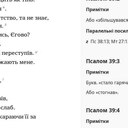
*
я
.
Примітки
ство, та не знає,
Або «збільшувався
з
я.
Паралельні поси
ись, Єгово?
г
Пс 38:13; Мт 27:1
.
и
 переступів.
Псалом 39:3
ажають мене.
Примітки
і
,
Букв. «стало гаряч
Або «стогнав».
ів,
ослаб.
Псалом 39:4
араючи її за
Примітки