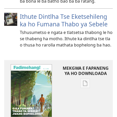
ba bona le ba batho bao ba ba ratang.
Ithute Dintlha Tse Eketsehileng
ka ho Fumana Thabo ya Sebele
Tshusumetso e ngata e tlatsetsa thabong le ho
se thabeng ha motho. Ithute ka dintlha tse tla
o thusa ho rarolla mathata bophelong ba hao.
MEKGWA E FAPANENG
YA HO DOWNLOADA
Mekgwa
e
sa
tshwaneng
ya