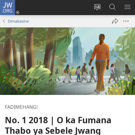
JW.ORG
Kena
(opens
Fetola
Karolo
HL
new
puo
ya
ME
Dimakasine
window)
ya
ho
websaete
Batla
ho
JW.ORG
FADIMEHANG!
No. 1 2018 | O ka Fumana
Thabo ya Sebele Jwang