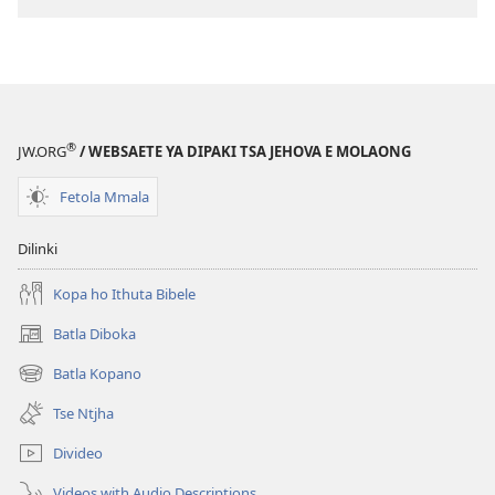
ho
daonlouda
dingolwa
FADIMEHANG!
O
ka
®
JW.ORG
/ WEBSAETE YA DIPAKI TSA JEHOVA E MOLAONG
Fumana
Thabo
Fetola Mmala
ya
Sebele
Dilinki
Jwang
Bophelong?
Kopa ho Ithuta Bibele
Batla Diboka
(opens
new
Batla Kopano
(opens
window)
new
Tse Ntjha
window)
Divideo
Videos with Audio Descriptions