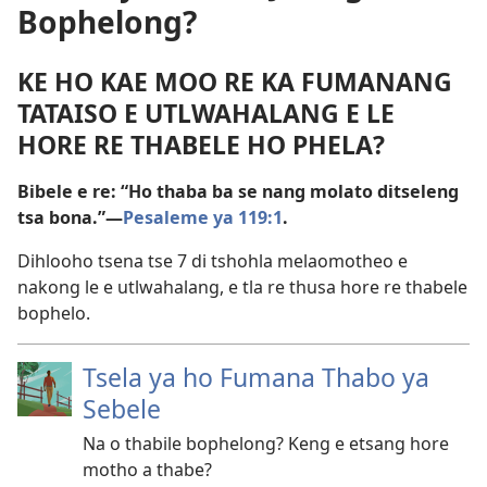
Bophelong?
KE HO KAE MOO RE KA FUMANANG
TATAISO E UTLWAHALANG E LE
HORE RE THABELE HO PHELA?
Bibele e re: “Ho thaba ba se nang molato ditseleng
tsa bona.”—
Pesaleme ya 119:1
.
Dihlooho tsena tse 7 di tshohla melaomotheo e
nakong le e utlwahalang, e tla re thusa hore re thabele
bophelo.
Tsela ya ho Fumana Thabo ya
Sebele
Na o thabile bophelong? Keng e etsang hore
motho a thabe?