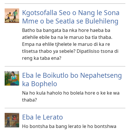
Kgotsofalla Seo o Nang le Sona
Mme o be Seatla se Bulehileng
Batho ba bangata ba nka hore haeba ba
atlehile ebile ba na le maruo ba tla thaba.
Empa na ehlile tjhelete le maruo di ka re
tlisetsa thabo ya sebele? Dipatlisiso tsona di
reng ka taba ena?
Eba le Boikutlo bo Nepahetseng
ka Bophelo
Na ho kula haholo ho bolela hore o ke ke wa
thaba?
Eba le Lerato
Ho bontsha ba bang lerato le ho bontshwa