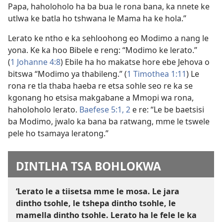
Papa, haholoholo ha ba bua le rona bana, ka nnete ke
utlwa ke batla ho tshwana le Mama ha ke hola.”
Lerato ke ntho e ka sehloohong eo Modimo a nang le
yona. Ke ka hoo Bibele e reng: “Modimo ke lerato.”
(
1 Johanne 4:8
) Ebile ha ho makatse hore ebe Jehova o
bitswa “Modimo ya thabileng.” (
1 Timothea 1:11
) Le
rona re tla thaba haeba re etsa sohle seo re ka se
kgonang ho etsisa makgabane a Mmopi wa rona,
haholoholo lerato.
Baefese 5:1, 2
e re: “Le be baetsisi
ba Modimo, jwalo ka bana ba ratwang, mme le tswele
pele ho tsamaya leratong.”
DINTLHA TSA BOHLOKWA
‘Lerato le a tiisetsa mme le mosa. Le jara
dintho tsohle, le tshepa dintho tsohle, le
mamella dintho tsohle. Lerato ha le fele le ka