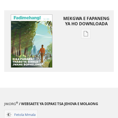
MEKGWA E FAPANENG
YA HO DOWNLOADA
Mekgwa
e
sa
tshwaneng
ya
ho
daonlouda
dingolwa
FADIMEHANG!
O
ka
®
JW.ORG
/ WEBSAETE YA DIPAKI TSA JEHOVA E MOLAONG
Fumana
Thabo
Fetola Mmala