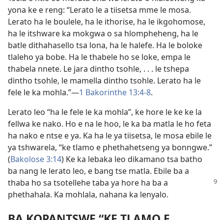
yona ke e reng: “Lerato le a tiisetsa mme le mosa.
Lerato ha le boulele, ha le ithorise, ha le ikgohomose,
ha le itshware ka mokgwa o sa hlompheheng, ha le
batle dithahasello tsa lona, ha le halefe. Ha le boloke
tlaleho ya bobe. Ha le thabele ho se loke, empa le
thabela nnete. Le jara dintho tsohle, . . . le tshepa
dintho tsohle, le mamella dintho tsohle. Lerato ha le
fele le ka mohla.”—
1 Bakorinthe 13:4-8
.
Lerato leo “ha le fele le ka mohla”, ke hore le ke ke la
fellwa ke nako. Ho e na le hoo, le ka ba matla le ho feta
ha nako e ntse e ya. Ka ha le ya tiisetsa, le mosa ebile le
ya tshwarela, “ke tlamo e phethahetseng ya bonngwe.”
(
Bakolose 3:14
) Ke ka lebaka leo dikamano tsa batho
ba nang le lerato leo, e bang tse matla. Ebile ba a
thaba ho sa tsotellehe
taba ya hore ha ba a
phethahala. Ka mohlala, nahana ka lenyalo.
BA KOPANTSWE “KE TLAMO E