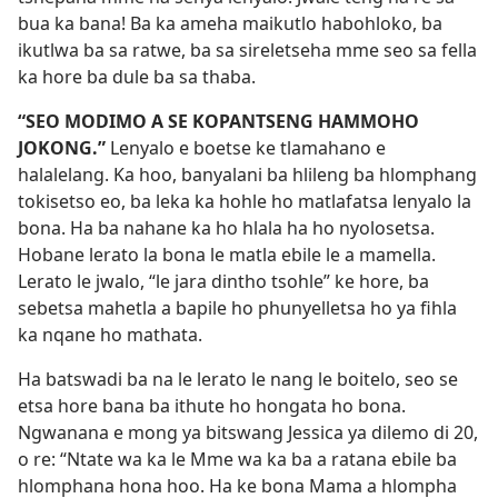
bua ka bana! Ba ka ameha maikutlo habohloko, ba
ikutlwa ba sa ratwe, ba sa sireletseha mme seo sa fella
ka hore ba dule ba sa thaba.
“SEO MODIMO A SE KOPANTSENG HAMMOHO
JOKONG.”
Lenyalo e boetse ke tlamahano e
halalelang. Ka hoo, banyalani ba hlileng ba hlomphang
tokisetso eo, ba leka ka hohle ho matlafatsa lenyalo la
bona. Ha ba nahane ka ho hlala ha ho nyolosetsa.
Hobane lerato la bona le matla ebile le a mamella.
Lerato le jwalo, “le jara dintho tsohle” ke hore, ba
sebetsa mahetla a bapile ho phunyelletsa ho ya fihla
ka nqane ho mathata.
Ha batswadi ba na le lerato le nang le boitelo, seo se
etsa hore bana ba ithute ho hongata ho bona.
Ngwanana e mong ya bitswang Jessica ya dilemo di 20,
o re: “Ntate wa ka le Mme wa ka ba a ratana ebile ba
hlomphana hona hoo. Ha ke bona Mama a hlompha