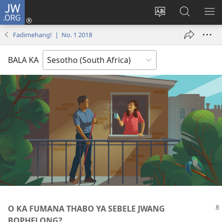
JW.ORG
Kena
(opens
Fetola
Karolo
HL
new
puo
ya
ME
Fadimehang! | No. 1 2018
window)
ya
ho
websaete
Batla
BALA KA
ho
JW.ORG
O KA FUMANA THABO YA SEBELE JWANG
BOPHELONG?