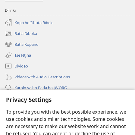
ya
Sebele
Dilinki
Jwang
Bophelong?
Kopa ho Ithuta Bibele
Batla Diboka
(opens
new
Batla Kopano
(opens
window)
new
Tse Ntjha
window)
Divideo
Videos with Audio Descriptions
Karolo ya ho Batla ho JW.ORG
Privacy Settings
Tsa Molao
To provide you with the best possible experience, we
Menehelo
(opens
use cookies and similar technologies. Some cookies
new
are necessary to make our website work and cannot
window)
LAEBRARI E ITHANETENG YA Watchwower
be refused. You can accept or decline the use of
(opens