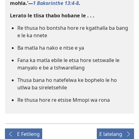
mohla.’
—
1 Bakorinthe 13:4-8
.
Lerato le tlisa thabo hobane le . . .
Re thusa ho bontsha hore re kgathalla ba bang
e le ka nnete
Ba matla ha nako e ntse e ya
Fana ka matla ebile le etsa hore setswalle le
manyalo e be a tshwarellang
Thusa bana ho natefelwa ke bophelo le ho
utlwa ba sireletsehile
Re thusa hore re etsise Mmopi wa rona
E Fetileng
E latelang