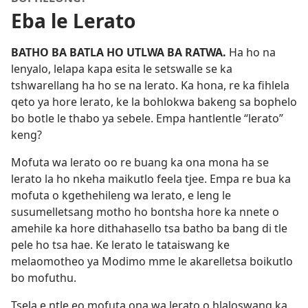
Eba le Lerato
BATHO BA BATLA HO UTLWA BA RATWA.
Ha ho na
lenyalo, lelapa kapa esita le setswalle se ka
tshwarellang ha ho se na lerato. Ka hona, re ka fihlela
qeto ya hore lerato, ke la bohlokwa bakeng sa bophelo
bo botle le thabo ya sebele. Empa hantlentle “lerato”
keng?
Mofuta wa lerato oo re buang ka ona mona ha se
lerato la ho nkeha maikutlo feela tjee. Empa re bua ka
mofuta o kgethehileng wa lerato, e leng le
susumelletsang motho ho bontsha hore ka nnete o
amehile ka hore dithahasello tsa batho ba bang di tle
pele ho tsa hae. Ke lerato le tataiswang ke
melaomotheo ya Modimo mme le akarelletsa boikutlo
bo mofuthu.
Tsela e ntle eo mofuta ona wa lerato o hlaloswang ka