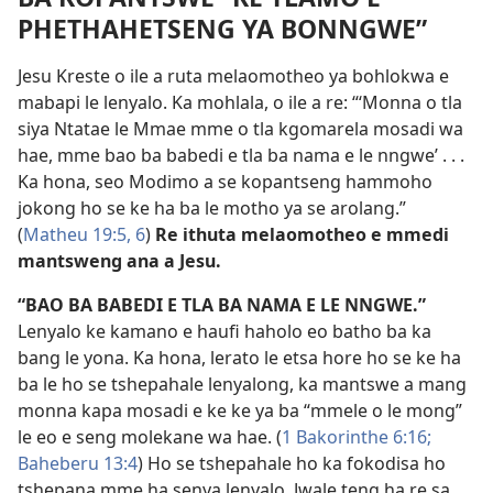
PHETHAHETSENG YA BONNGWE”
Jesu Kreste o ile a ruta melaomotheo ya bohlokwa e
mabapi le lenyalo. Ka mohlala, o ile a re: “‘Monna o tla
siya Ntatae le Mmae mme o tla kgomarela mosadi wa
hae, mme bao ba babedi e tla ba nama e le nngwe’ . . .
Ka hona, seo Modimo a se kopantseng hammoho
jokong ho se ke ha ba le motho ya se arolang.”
(
Matheu 19:5, 6
)
Re ithuta melaomotheo e mmedi
mantsweng ana a Jesu.
“BAO BA BABEDI E TLA BA NAMA E LE NNGWE.”
Lenyalo ke kamano e haufi haholo eo batho ba ka
bang le yona. Ka hona, lerato le etsa hore ho se ke ha
ba le ho se tshepahale lenyalong, ka mantswe a mang
monna kapa mosadi e ke ke ya ba “mmele o le mong”
le eo e seng molekane wa hae. (
1 Bakorinthe 6:16;
Baheberu 13:4
) Ho se tshepahale ho ka fokodisa ho
tshepana mme ha senya lenyalo. Jwale teng ha re sa