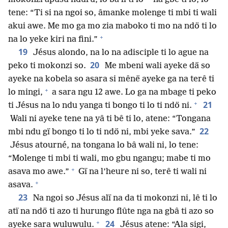
tene: “Ti si na ngoi so, âmanke molenge ti mbi ti wali
akui awe. Me mo ga mo zia maboko ti mo na ndö ti lo
+
na lo yeke kiri na fini.”
19
Jésus alondo, na lo na adisciple ti lo ague na
20
peko ti mokonzi so.
Me mbeni wali ayeke dä so
ayeke na kobela so asara si mênë ayeke ga na terê ti
+
lo mingi,
a sara ngu 12 awe. Lo ga na mbage ti peko
+
21
ti Jésus na lo ndu yanga ti bongo ti lo ti ndö ni.
Wali ni ayeke tene na yâ ti bê ti lo, atene: “Tongana
22
mbi ndu gï bongo ti lo ti ndö ni, mbi yeke sava.”
Jésus atourné, na tongana lo bâ wali ni, lo tene:
“Molenge ti mbi ti wali, mo gbu ngangu; mabe ti mo
+
asava mo awe.”
Gï na l’heure ni so, terê ti wali ni
+
asava.
23
Na ngoi so Jésus alï na da ti mokonzi ni, lê ti lo
atï na ndö ti azo ti hurungo flûte nga na gbâ ti azo so
+
24
ayeke sara wuluwulu.
Jésus atene: “Ala sigi,