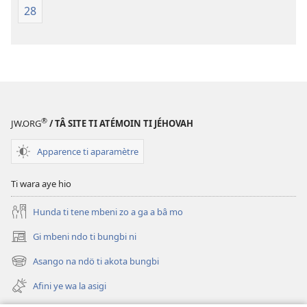
28
®
JW.ORG
/ TÂ SITE TI ATÉMOIN TI JÉHOVAH
Apparence ti aparamètre
Ti wara aye hio
Hunda ti tene mbeni zo a ga a bâ mo
Gi mbeni ndo ti bungbi ni
(zi
mbeni
Asango na ndö ti akota bungbi
(zi
fini
mbeni
page)
Afini ye wa la asigi
fini
page)