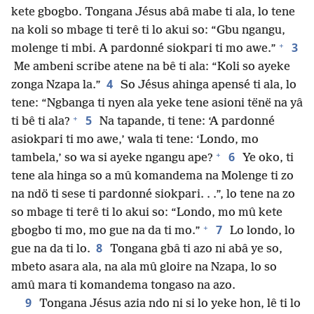
kete gbogbo. Tongana Jésus abâ mabe ti ala, lo tene
na koli so mbage ti terê ti lo akui so: “Gbu ngangu,
+
3
molenge ti mbi. A pardonné siokpari ti mo awe.”
Me ambeni scribe atene na bê ti ala: “Koli so ayeke
4
zonga Nzapa la.”
So Jésus ahinga apensé ti ala, lo
tene: “Ngbanga ti nyen ala yeke tene asioni tënë na yâ
+
5
ti bê ti ala?
Na tapande, ti tene: ‘A pardonné
asiokpari ti mo awe,’ wala ti tene: ‘Londo, mo
+
6
tambela,’ so wa si ayeke ngangu ape?
Ye oko, ti
tene ala hinga so a mû komandema na Molenge ti zo
na ndö ti sese ti pardonné siokpari. . .”, lo tene na zo
so mbage ti terê ti lo akui so: “Londo, mo mû kete
+
7
gbogbo ti mo, mo gue na da ti mo.”
Lo londo, lo
8
gue na da ti lo.
Tongana gbâ ti azo ni abâ ye so,
mbeto asara ala, na ala mû gloire na Nzapa, lo so
amû mara ti komandema tongaso na azo.
9
Tongana Jésus azia ndo ni si lo yeke hon, lê ti lo