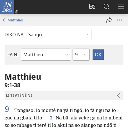
JW.ORG
Ti
connecté
Changé
Gingo
FA
(zi
yanga
aye
ME
Matthieu
mbeni
ti
na
NI
fini
kodro
ndö
DIKO NA
page)
so
ti
ayeke
JW.ORG
na
Chapitre
FA NI
ndö
Mbeti
ti
ti
site
Bible
Matthieu
ni
9:1-38
LI TI ATËNË NI
9
Tongaso, lo monté na yâ ti ngö, lo fâ ngu na lo
+
2
gue na gbata ti lo.
Na bâ, ala yeke ga na lo mbeni
zo so mbage ti terê ti lo akui na so alango na ndö ti