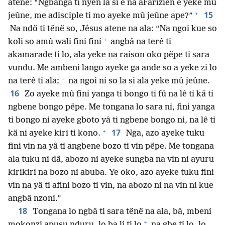
atene: “Ngbanga ti nyen la si e na aFarizien e yeke mû
+
15
jeûne, me adisciple ti mo ayeke mû jeûne ape?”
Na ndö ti tënë so, Jésus atene na ala: “Na ngoi kue so
+
koli so amû wali fini fini
angbâ na terê ti
akamarade ti lo, ala yeke na raison oko pëpe ti sara
vundu. Me ambeni lango ayeke ga ande so a yeke zi lo
+
na terê ti ala;
na ngoi ni so la si ala yeke mû jeûne.
16
Zo ayeke mû fini yanga ti bongo ti fü na lê ti kä ti
ngbene bongo pëpe. Me tongana lo sara ni, fini yanga
ti bongo ni ayeke gboto yâ ti ngbene bongo ni, na lê ti
+
17
kä ni ayeke kiri ti kono.
Nga, azo ayeke tuku
fini vin na yâ ti angbene bozo ti vin pëpe. Me tongana
ala tuku ni dä, abozo ni ayeke sungba na vin ni ayuru
kirikiri na bozo ni abuba. Ye oko, azo ayeke tuku fini
vin na yâ ti afini bozo ti vin, na abozo ni na vin ni kue
angbâ nzoni.”
18
Tongana lo ngbâ ti sara tënë na ala, bâ, mbeni
*
mokonzi apusu nduru, lo ba li ti lo
na gbe ti lo, lo