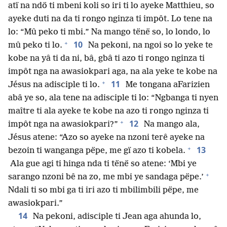
atï na ndö ti mbeni koli so iri ti lo ayeke Matthieu, so
ayeke duti na da ti rongo nginza ti impôt. Lo tene na
lo: “Mû peko ti mbi.” Na mango tënë so, lo londo, lo
+
10
mû peko ti lo.
Na pekoni, na ngoi so lo yeke te
kobe na yâ ti da ni, bâ, gbâ ti azo ti rongo nginza ti
impôt nga na awasiokpari aga, na ala yeke te kobe na
+
11
Jésus na adisciple ti lo.
Me tongana aFarizien
abâ ye so, ala tene na adisciple ti lo: “Ngbanga ti nyen
maître ti ala ayeke te kobe na azo ti rongo nginza ti
+
12
impôt nga na awasiokpari?”
Na mango ala,
Jésus atene: “Azo so ayeke na nzoni terê ayeke na
+
13
bezoin ti wanganga pëpe, me gï azo ti kobela.
Ala gue agi ti hinga nda ti tënë so atene: ‘Mbi ye
+
sarango nzoni bê na zo, me mbi ye sandaga pëpe.’
Ndali ti so mbi ga ti iri azo ti mbilimbili pëpe, me
awasiokpari.”
14
Na pekoni, adisciple ti Jean aga ahunda lo,