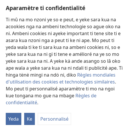
Avidéo
Aparamètre ti confidentialité
Videos with Audio Descriptions
Ti mû na mo nzoni ye so e peut, e yeke sara kua na
Gi
acookies nga na ambeni technologie so ague oko na
ni. Ambeni cookies ni ayeke important ti tene site ti e
A-offrande
(zi
asara kua nzoni nga a peut ti ke ni ape. Mo peut ti
mbeni
yeda wala ti ke ti sara kua na ambeni cookies ni, so e
fini
BIBLIOTHÈQUE NA NDÖ TI INTERNET
yeke sara kua na ni gï ti tene e amélioré na ye so mo
(zi
page)
yeke sara kua na ni. A yeke kä ande asango so lâ oko
mbeni
®
JW Hub
fini
ape wala a yeke sara kua na ni ndali ti publicité ape. Ti
(zi
page)
mbeni
hinga tënë mingi na ndö ni, diko
Règles mondiales
fini
d'utilisation des cookies et technologies similaires
.
page)
Mo peut ti personnalisé aparamètre ti mo na ngoi
kue tongana mo gue na mbage
Règles de
Copyright
© 2026 Watch Tower Bible and Tract Society of Pennsylvania.
LEGE TI SARA KUA NA NI
|
ARÈGLE TI CONFIDENTIALITÉ
|
confidentialité
.
Fa
APARAMÈTRE TI CONFIDENTIALITÉ
ali
Yeda
Ke
Personnalisé
ti
at