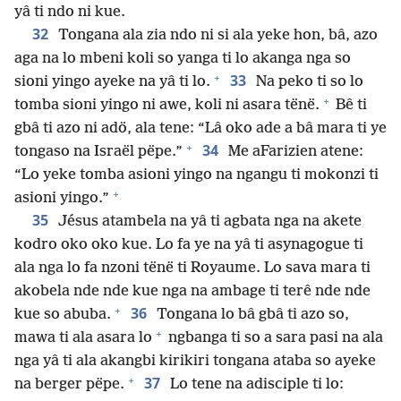
yâ ti ndo ni kue.
32
Tongana ala zia ndo ni si ala yeke hon, bâ, azo
aga na lo mbeni koli so yanga ti lo akanga nga so
+
33
sioni yingo ayeke na yâ ti lo.
Na peko ti so lo
+
tomba sioni yingo ni awe, koli ni asara tënë.
Bê ti
gbâ ti azo ni adö, ala tene: “Lâ oko ade a bâ mara ti ye
+
34
tongaso na Israël pëpe.”
Me aFarizien atene:
“Lo yeke tomba asioni yingo na ngangu ti mokonzi ti
+
asioni yingo.”
35
Jésus atambela na yâ ti agbata nga na akete
kodro oko oko kue. Lo fa ye na yâ ti asynagogue ti
ala nga lo fa nzoni tënë ti Royaume. Lo sava mara ti
akobela nde nde kue nga na ambage ti terê nde nde
+
36
kue so abuba.
Tongana lo bâ gbâ ti azo so,
+
mawa ti ala asara lo
ngbanga ti so a sara pasi na ala
nga yâ ti ala akangbi kirikiri tongana ataba so ayeke
+
37
na berger pëpe.
Lo tene na adisciple ti lo: