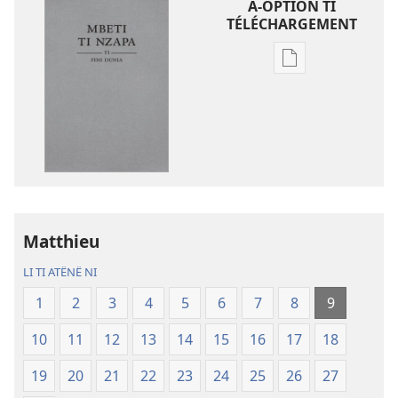
A-OPTION TI
TÉLÉCHARGEMENT
A-
option
ti
téléchargement
ti
ambeti
Mbeti
ti
Nzapa
Matthieu
ti
LI TI ATËNË NI
fini
dunia
1
2
3
4
5
6
7
8
9
(2016)
10
11
12
13
14
15
16
17
18
19
20
21
22
23
24
25
26
27