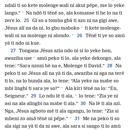
ndali ti so kete molenge-wali ni akui pëpe, me lo yeke
+
lango.”
Na ndö ti tënë so, ala komanse ti he lo na ti
25
zere lo.
Gï so a tomba gbâ ti azo ni na gigi awe,
+
Jésus alï na da ni, lo gbu maboko
ti kete molenge-
+
26
wali ni na molenge ni alondo.
Tënë ti ye so amû
yâ ti ndo ni kue.
27
Tongana Jésus azia ndo ni si lo yeke hon,
+
awaziba use
amû peko ti lo, ala yeke dekongo, ala
28
tene: “Sara nzoni bê na e, Molenge ti David.”
Na
peko ti so Jésus alï na yâ ti da, awaziba ni aga na terê
ti lo, na lo hunda ala, lo tene: “Ala yeke na mabe so
+
mbi lingbi ti sara ye so?”
Ala kiri tënë na lo: “En,
+
29
Seigneur.”
Lo ndu lê ti ala,
lo tene: “Zia ye ni
30
asi na ala alingbi na mabe ti ala.”
Na lê ti ala azi.
Nga, Jésus agboto mê ti ala ngangu, lo tene: “Zia si
+
31
mbeni zo amä tënë ni pëpe.”
Me na peko ti so
ala sigi na yâ ti da ni awe, ala sara si sango ti lo amû