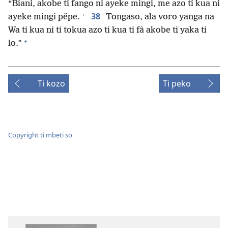
“Biani, akobe ti fango ni ayeke mingi, me azo ti kua ni
+
38
ayeke mingi pëpe.
Tongaso, ala voro yanga na
Wa ti kua ni ti tokua azo ti kua ti fâ akobe ti yaka ti
+
lo.”
Ti kozo
Ti peko
Copyright ti mbeti so