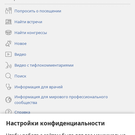
Попросить о посещении
Найти встречи
(открывается
в
Найти конгрессы
(открывается
новом
в
окне)
Новое
новом
окне)
Видео
Видео с тифлокомментариями
Поиск
Информация для врачей
Информация для мирового профессионального
сообщества
Справка
Настройки конфиденциальности
Пожертвования
(открывается