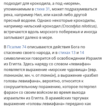
подходит для крокодила, а под «морем»,
упоминаемым в
стихе 31
, может подразумеваться
река, например Нил, или какой-либо другой
пресный водоем. Однако некоторые крокодилы,
например нильский крокодил
(Crocodylus niloticus)
,
встречаются вдоль морского побережья и иногда
заплывают далеко в море.
В
Псалме 74
описываются действия Бога по
спасению своего народа, и в
стихах 13
и
14
символически говорится об освобождении Израиля
из Египта. Здесь наряду со словом «левиафан»
появляется выражение «морские чудовища» [евр.
таннини́м
, мн. ч. от
танни́н
], а выражение «разбил
головы левиафана», вероятно, относится к
сокрушительному поражению, которое потерпел
фараон со своим войском во время выхода
израильтян из Египта. В арамейских таргумах
выражение «головы левиафана» передано как