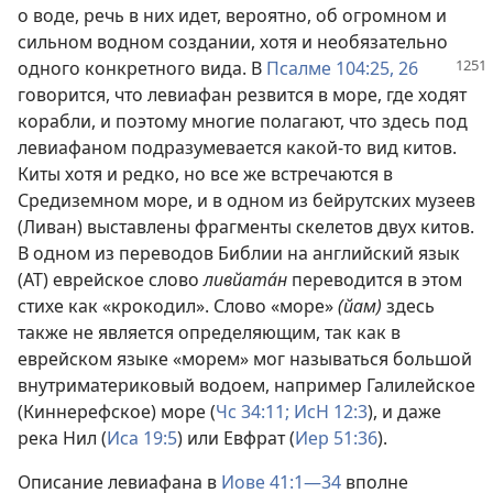
о воде, речь в них идет, вероятно, об огромном и
сильном водном создании, хотя и необязательно
одного конкретного вида.
В
Псалме 104:25, 26
говорится, что левиафан резвится в море, где ходят
корабли, и поэтому многие полагают, что здесь под
левиафаном подразумевается какой-то вид китов.
Киты хотя и редко, но все же встречаются в
Средиземном море, и в одном из бейрутских музеев
(Ливан) выставлены фрагменты скелетов двух китов.
В одном из переводов Библии на английский язык
(AT) еврейское слово
ливйата́н
переводится в этом
стихе как «крокодил». Слово «море»
(йам)
здесь
также не является определяющим, так как в
еврейском языке «морем» мог называться большой
внутриматериковый водоем, например Галилейское
(Киннерефское) море (
Чс 34:11;
ИсН 12:3
), и даже
река Нил (
Иса 19:5
) или Евфрат (
Иер 51:36
).
Описание левиафана в
Иове 41:1—34
вполне