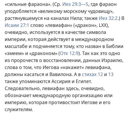
«сильные фараона». (Ср.
Иез 29:3—5
, где фараон
уподобляется «великому морскому чудовищу»,
растянувшемуся на каналах Нила; также
Иез 32:2
.) В
Исаии 27:1
слово «левиафан» («дракон», LXX),
очевидно, используется в качестве символа
империи, которая действует в международном
масштабе и подчиняется тому, кто назван в Библии
«змеем» и «драконом» (
Отк 12:9
). Так как это одно
из пророчеств о восстановлении, данных Израилю,
слова о том, что Иегова «накажет» левиафана,
должны касаться и Вавилона. А в
стихах 12
и
13
также упоминаются Ассирия и Египет.
Следовательно, левиафан здесь, очевидно,
обозначает международную организацию или
империю, которая противостоит Иегове и его
служителям.