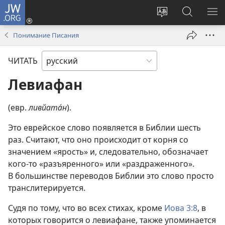
JW.ORG
Войти
(открывается
Изменить
Поиск
ПО
в
язык
по
М
Понимание Писания
новом
сайта
jw.org
окне)
ЧИТАТЬ
Левиафан
(евр.
ливйата́н
).
Это еврейское слово появляется в Библии шесть
раз. Считают, что оно происходит от корня со
значением «ярость» и, следовательно, обозначает
кого-то «разъяренного» или «раздраженного».
В большинстве переводов Библии это слово просто
транслитерируется.
Судя по тому, что во всех стихах, кроме
Иова 3:8
, в
которых говорится о левиафане, также упоминается