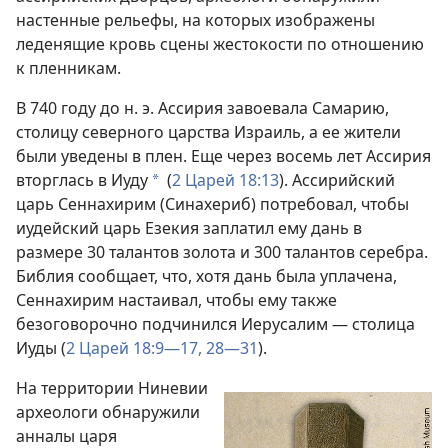
настенные рельефы, на которых изображены
леденящие кровь сцены жестокости по отношению
к пленникам.
В 740 году до н. э. Ассирия завоевала Самарию,
столицу северного царства Израиль, а ее жители
были уведены в плен. Еще через восемь лет Ассирия
вторглась в Иуду
(
2 Царей 18:13
). Ассирийский
*
царь Сеннахирим (Синахериб) потребовал, чтобы
иудейский царь Езекия заплатил ему дань в
размере 30 талантов золота и 300 талантов серебра.
Библия сообщает, что, хотя дань была уплачена,
Сеннахирим настаивал, чтобы ему также
безоговорочно подчинился Иерусалим — столица
Иуды (
2 Царей 18:9—17,
28—31
).
На территории Ниневии
археологи обнаружили
анналы царя