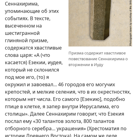
Сеннахирима,
упоминающие об этих
событиях. В тексте,
высеченном на
шестигранной
глиняной призме,
содержатся хвастливые
Призма содержит хвастливое
слова царя: «А (что
повествование Сеннахирима о
касается) Езекии, иудея,
вторжении в Иуду
который не склонился
под мое иго, (то) я
окружил и завоевал... 46 городов его могучих
крепостей, и мелкие селения, что в их окрестностях,
которым нет числа. Его самого [Езекию], подобно
птице в клетке, я запер внутри Иерусалима, его
столицы». Далее Сеннахирим говорит, что Езекия
послал ему «30 талантов золота, 800 талантов
отборного серебра... украшения» (Хрестоматия по
истории Древнего Востока). На самом же деле