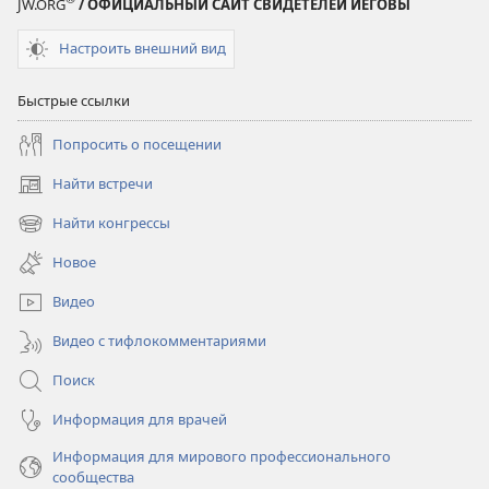
JW.ORG
/ ОФИЦИАЛЬНЫЙ САЙТ СВИДЕТЕЛЕЙ ИЕГОВЫ
Настроить внешний вид
Быстрые ссылки
Попросить о посещении
Найти встречи
(открывается
в
Найти конгрессы
(открывается
новом
в
окне)
Новое
новом
окне)
Видео
Видео с тифлокомментариями
Поиск
Информация для врачей
Информация для мирового профессионального
сообщества