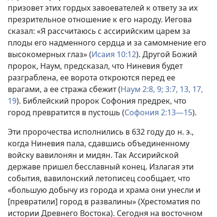
призовет этих гордых завоевателей к ответу за их
презрительное отношение к его народу. Иегова
сказал: «Я рассчитаюсь с ассирийским царем за
плоды его надменного сердца и за самомнение его
высокомерных глаз» (
Исаия 10:12
). Другой Божий
пророк, Наум, предсказал, что Ниневия будет
разграблена, ее ворота откроются перед ее
врагами, а ее стража сбежит (
Наум 2:8, 9;
3:7,
13,
17,
19
). Библейский пророк Софония предрек, что
город превратится в пустошь (
Софония 2:13—15
).
Эти пророчества исполнились в 632 году до н. э.,
когда Ниневия пала, сдавшись объединенному
войску вавилонян и мидян. Так Ассирийской
державе пришел бесславный конец. Излагая эти
события, вавилонский летописец сообщает, что
«большую добычу из города и храма они унесли и
[превратили] город в развалины» (Хрестоматия по
истории Древнего Востока). Сегодня на восточном