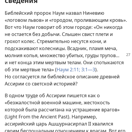
сведения
Библейский пророк Наум назвал Ниневию
«логовом львов» и «городом, проливающим кровь».
Вот что Наум говорит об этом городе: «Он никогда
не остается без добычи. Слышен свист плети и
грохот колес. Стремительно несутся кони, и
подскакивают колесницы. Всадник, пламя меча,
молния копья, множество убитых,
груды трупов...
и нет конца этим мертвым телам. Они спотыкаются
об эти мертвые тела» (
Наум 2:11;
3:1—3
).
Но согласуется ли библейское описание древней
Ассирии со светской историей?
В одном труде об Ассирии пишется как о
«безжалостной военной машине, жестокость
которой была рассчитана на устрашение врагов»
(Light From the Ancient Past). Например,
ассирийский царь Ашшурнасирпал II хвалился
своим беспощадным отношением к врагам. Вот его