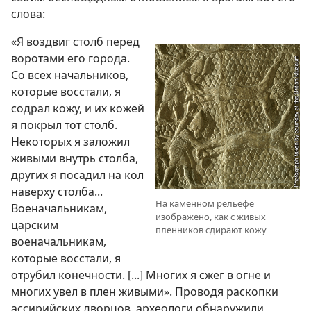
слова:
«Я воздвиг столб перед
воротами его города.
Со всех начальников,
которые восстали, я
содрал кожу, и их кожей
я покрыл тот столб.
Некоторых я заложил
живыми внутрь столба,
других я посадил на кол
наверху столба...
На каменном рельефе
Военачальникам,
изображено, как с живых
царским
пленников сдирают кожу
военачальникам,
которые восстали, я
отрубил конечности. [...] Многих я сжег в огне и
многих увел в плен живыми». Проводя раскопки
ассирийских дворцов, археологи обнаружили