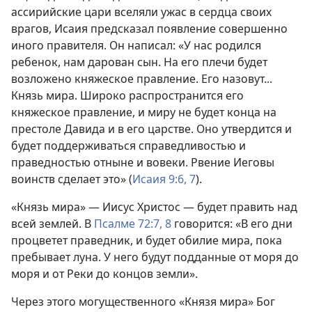
ассирийские цари вселяли ужас в сердца своих
врагов, Исаия предсказал появление совершенно
иного правителя. Он написал: «У нас родился
ребенок, нам дарован сын. На его плечи будет
возложено княжеское правление. Его назовут...
Князь мира. Широко распространится его
княжеское правление, и миру не будет конца на
престоле Давида и в его царстве. Оно утвердится и
будет поддерживаться справедливостью и
праведностью отныне и вовеки. Рвение Иеговы
воинств сделает это» (
Исаия 9:6, 7
).
«Князь мира» — Иисус Христос — будет править над
всей землей. В
Псалме 72:7, 8
говорится: «В его дни
процветет праведник, и будет обилие мира, пока
пребывает луна. У него будут подданные от моря до
моря и от Реки до концов земли».
Через этого могущественного «Князя мира» Бог