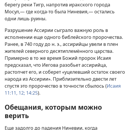
берегу реки Тигр, напротив иракского города
Мосул,— где когда-то была Ниневия,— остались
одни лишь руины.
Разрушение Ассирии сыграло важную роль в
исполнении еще одного библейского пророчества.
Ранее, в 740 году до н. э., ассирийцы увели в плен
жителей северного десятиплемённого царства.
Примерно в то же время Божий пророк Исаия
предсказал, что Иегова разобьет ассирийца,
растопчет его, и соберет «уцелевший остаток своего
народа из Ассирии». Приблизительно двести лет
спустя это пророчество в точности сбылось (
Исаия
11:11, 12;
14:25
).
Обещания, которым можно
верить
Еще задолго до падения Ниневии, когда