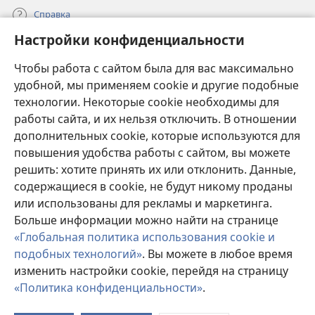
Справка
Настройки конфиденциальности
Пожертвования
(открывается
Чтобы работа с сайтом была для вас максимально
в
новом
удобной, мы применяем cookie и другие подобные
ОНЛАЙН-БИБЛИОТЕКА Сторожевой башни
(открывается
окне)
технологии. Некоторые cookie необходимы для
в
работы сайта, и их нельзя отключить. В отношении
®
JW Hub
новом
(открывается
дополнительных cookie, которые используются для
окне)
в
®
повышения удобства работы с сайтом, вы можете
JW Library
новом
окне)
решить: хотите принять их или отклонить. Данные,
Watchtower Library
содержащиеся в cookie, не будут никому проданы
или использованы для рекламы и маркетинга.
Больше информации можно найти на странице
«Глобальная политика использования cookie и
подобных технологий»
. Вы можете в любое время
Copyright
© 2026 Watch Tower Bible and Tract Society of Pennsylvania.
УСЛОВИЯ ИСПОЛЬЗОВАНИЯ
|
ПОЛИТИКА
изменить настройки cookie, перейдя на страницу
КОНФИДЕНЦИАЛЬНОСТИ
|
НАСТРОЙКИ
«Политика конфиденциальности»
.
П
КОНФИДЕНЦИАЛЬНОСТИ
с