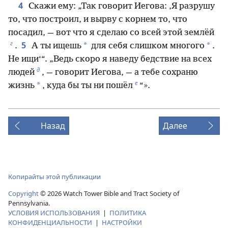
4
Скажи ему: „Так говорит Иегова: ‚Я разрушу
то, что построил, и вырву с корнем то, что
посадил, — вот что я сделаю со всей этой землёй
г
5
*
*
.
А ты ищешь
для себя слишком многого
.
Не ищи‘“. „Ведь скоро я наведу бедствие на всех
д
людей
, — говорит Иегова, — а тебе сохраню
е
*
жизнь
, куда бы ты ни пошёл
“».
Назад
Далее
Копирайты этой публикации
Copyright
©
2026
Watch Tower Bible and Tract Society of
Pennsylvania.
УСЛОВИЯ ИСПОЛЬЗОВАНИЯ
|
ПОЛИТИКА
КОНФИДЕНЦИАЛЬНОСТИ
|
НАСТРОЙКИ