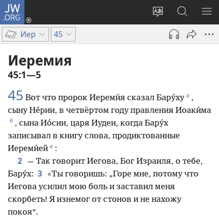
JW.ORG
Войти
(открывается
Изменить
Поиск
ПО
в
язык
по
М
Иер
45
новом
сайта
jw.org
окне)
Иеремия
45:1—5
45
а
Вот что пророк Иереми́я сказал Бару́ху
,
сыну Не́рии, в четвёртом году правления Иоаки́ма
б
, сына Ио́сии, царя Иудеи, когда Бару́х
записывал в книгу слова, продиктованные
в
Иереми́ей
:
2
— Так говорит Иегова, Бог Израиля, о тебе,
3
Бару́х:
«Ты говоришь: „Горе мне, потому что
Иегова усилил мою боль и заставил меня
скорбеть! Я изнемог от стонов и не нахожу
покоя“.