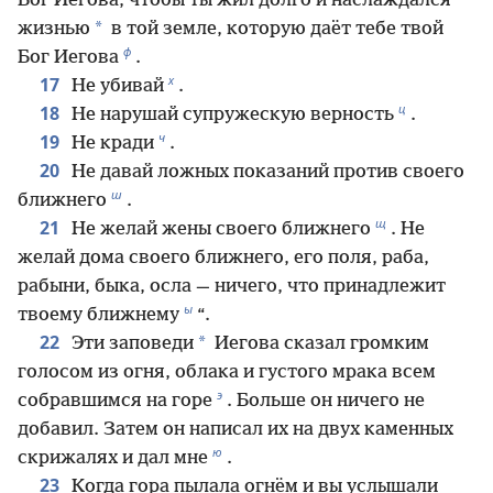
Бог Иегова, чтобы ты жил долго и наслаждался
*
жизнью
в той земле, которую даёт тебе твой
ф
Бог Иегова
.
х
17
Не убивай
.
ц
18
Не нарушай супружескую верность
.
ч
19
Не кради
.
20
Не давай ложных показаний против своего
ш
ближнего
.
щ
21
Не желай жены своего ближнего
. Не
желай дома своего ближнего, его поля, раба,
рабыни, быка, осла — ничего, что принадлежит
ы
твоему ближнему
“.
22
*
Эти заповеди
Иегова сказал громким
голосом из огня, облака и густого мрака всем
э
собравшимся на горе
. Больше он ничего не
добавил. Затем он написал их на двух каменных
ю
скрижалях и дал мне
.
23
Когда гора пылала огнём и вы услышали