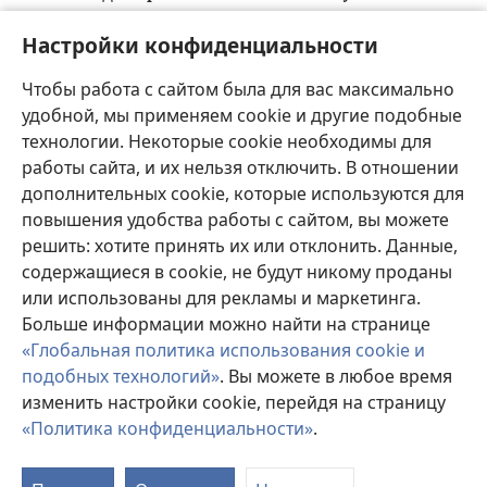
я
голос из тьмы
, ко мне подошли все главы
Настройки конфиденциальности
24
племён и старейшины.
Вы сказали: „Наш Бог
Иегова показал нам свою славу и величие, и мы
Чтобы работа с сайтом была для вас максимально
а
слышали его голос из огня
. Сегодня мы увидели,
удобной, мы применяем cookie и другие подобные
что Бог может говорить с человеком и тот может
технологии. Некоторые cookie необходимы для
б
25
остаться в живых
.
Но это сильное пламя
работы сайта, и их нельзя отключить. В отношении
сожжёт нас. Зачем нам умирать? Если мы и
дополнительных cookie, которые используются для
повышения удобства работы с сайтом, вы можете
дальше будем слышать голос нашего Бога
решить: хотите принять их или отклонить. Данные,
26
Иеговы, мы точно умрём.
Разве кто-нибудь из
содержащиеся в cookie, не будут никому проданы
людей слышал голос живого Бога, говорящего из
или использованы для рекламы и маркетинга.
27
огня, как слышали мы, и остался в живых?
Ты
Больше информации можно найти на странице
пойди и выслушай всё, что скажет наш Бог
«Глобальная политика использования cookie и
Иегова. А потом ты расскажешь нам всё, что
подобных технологий»
. Вы можете в любое время
скажет тебе наш Бог Иегова, и мы выслушаем это
изменить настройки cookie, перейдя на страницу
в
и будем исполнять
“.
«Политика конфиденциальности»
.
П
28
Иегова услышал ваши слова. Тогда Иегова
с
сказал мне: „Я услышал слова, которые сказали