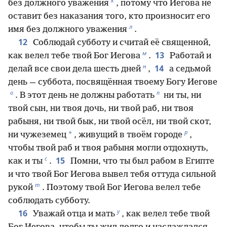
к
без должного уважения
, потому что Иегова не
оставит без наказания того, кто произносит его
л
имя без должного уважения
.
12
Соблюдай субботу и считай её священной,
м
13
как велел тебе твой Бог Иегова
.
Работай и
н
14
делай все свои дела шесть дней
,
а седьмой
день — суббота, посвящённая твоему Богу Иегове
о
п
. В этот день не должны работать
ни ты, ни
твой сын, ни твоя дочь, ни твой раб, ни твоя
рабыня, ни твой бык, ни твой осёл, ни твой скот,
р
*
ни чужеземец
, живущий в твоём городе
,
чтобы твой раб и твоя рабыня могли отдохнуть,
с
15
как и ты
.
Помни, что ты был рабом в Египте
и что твой Бог Иегова вывел тебя оттуда сильной
т
рукой
. Поэтому твой Бог Иегова велел тебе
соблюдать субботу.
у
16
Уважай отца и мать
, как велел тебе твой