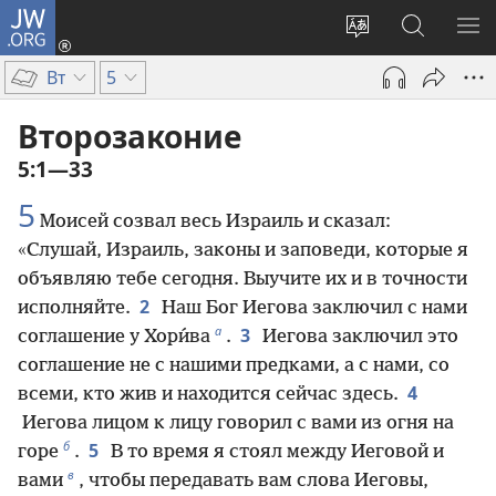
JW.ORG
Войти
(открывается
Изменить
Поиск
ПО
в
язык
по
М
Вт
5
новом
сайта
jw.org
окне)
Второзаконие
5:1—33
5
Моисей созвал весь Израиль и сказал:
«Слушай, Израиль, законы и заповеди, которые я
объявляю тебе сегодня. Выучите их и в точности
2
исполняйте.
Наш Бог Иегова заключил с нами
а
3
соглашение у Хори́ва
.
Иегова заключил это
соглашение не с нашими предками, а с нами, со
4
всеми, кто жив и находится сейчас здесь.
Иегова лицом к лицу говорил с вами из огня на
б
5
горе
.
В то время я стоял между Иеговой и
в
вами
, чтобы передавать вам слова Иеговы,