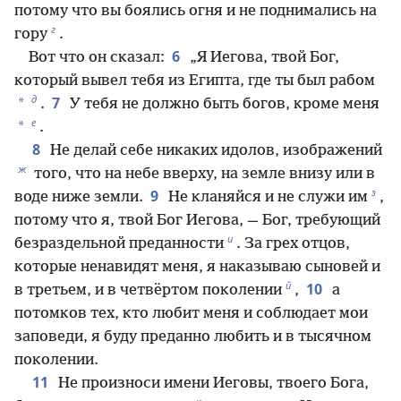
потому что вы боялись огня и не поднимались на
г
гору
.
6
Вот что он сказал:
„Я Иегова, твой Бог,
который вывел тебя из Египта, где ты был рабом
д
7
*
.
У тебя не должно быть богов, кроме меня
е
*
.
8
Не делай себе никаких идолов, изображений
ж
того, что на небе вверху, на земле внизу или в
з
9
воде ниже земли.
Не кланяйся и не служи им
,
потому что я, твой Бог Иегова, — Бог, требующий
и
безраздельной преданности
. За грех отцов,
которые ненавидят меня, я наказываю сыновей и
й
10
в третьем, и в четвёртом поколении
,
а
потомков тех, кто любит меня и соблюдает мои
заповеди, я буду преданно любить и в тысячном
поколении.
11
Не произноси имени Иеговы, твоего Бога,