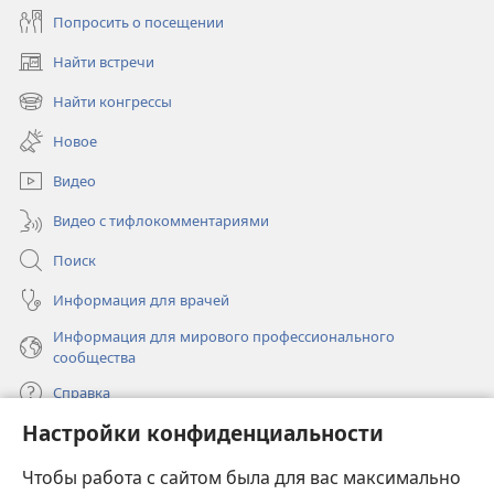
Попросить о посещении
Найти встречи
(открывается
в
Найти конгрессы
(открывается
новом
в
окне)
Новое
новом
окне)
Видео
Видео с тифлокомментариями
Поиск
Информация для врачей
Информация для мирового профессионального
сообщества
Справка
Настройки конфиденциальности
Пожертвования
(открывается
Чтобы работа с сайтом была для вас максимально
в