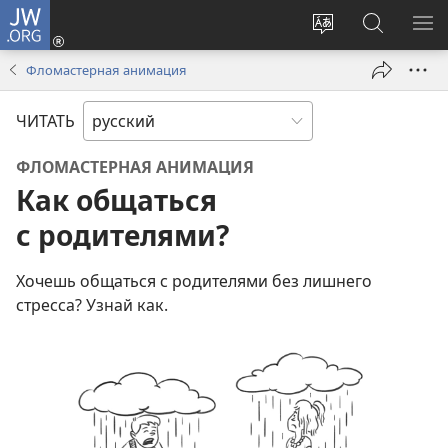
JW.ORG
Войти
(открывается
Изменить
Поиск
ПО
в
язык
по
М
Фломастерная анимация
новом
сайта
jw.org
окне)
ЧИТАТЬ
ФЛОМАСТЕРНАЯ АНИМАЦИЯ
Как общаться
с родителями?
Хочешь общаться с родителями без лишнего
стресса? Узнай как.