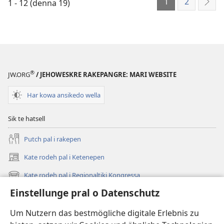
1
2
O
Dewleskro
Hoi
1 - 12 (denna 19)
DUR
Dewleskro
Them
hi
Them
–
kowa?
–
Hoi
Hoi
hi
hi
kowa?
®
kowa?
JW.ORG
/ JEHOWESKRE RAKEPANGRE: MARI WEBSITE
Har kowa ansikedo wella
Sik te hatsell
Putch pal i rakepen
Kate rodeh pal i Ketenepen
(opens
new
Kate rodeh pal i Regionaltiki Kongressa
(opens
window)
new
Einstellunge pral o Datenschutz
Dikh, hoi newes hi
window)
Videos
Um Nutzern das bestmögliche digitale Erlebnis zu