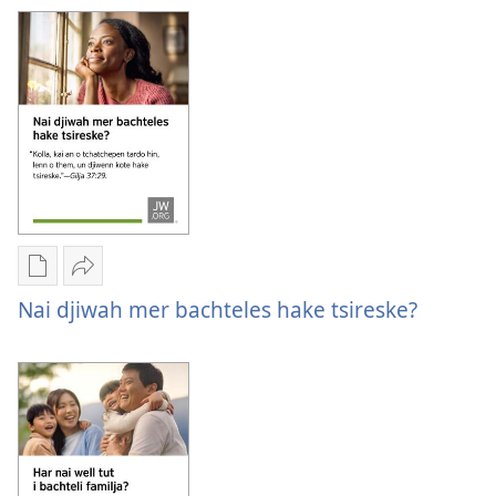
digitaltike
i
publikatione
Kongressa
Einladunga
2026
für
i
Kongressa
2026
Downloadtike
Bitche
optione
Nai
Nai djiwah mer bachteles hake tsireske?
pash
djiwah
digitaltike
mer
publikatione
bachteles
Nai
hake
djiwah
tsireske?
mer
bachteles