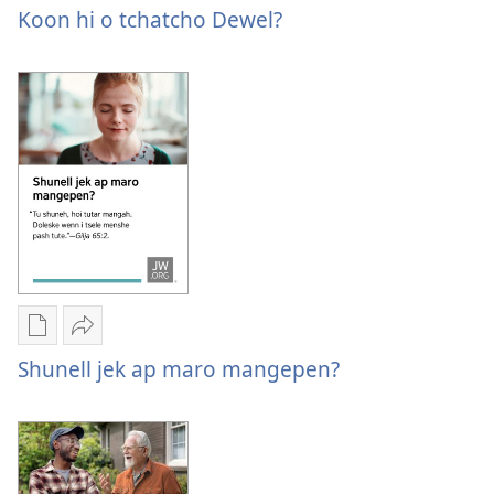
optione
Koon
Koon hi o tchatcho Dewel?
pash
hi
digitaltike
o
publikatione
tchatcho
Koon
Dewel?
hi
o
tchatcho
Dewel?
Downloadtike
Bitche
optione
Shunell
Shunell jek ap maro mangepen?
pash
jek
digitaltike
ap
publikatione
maro
Shunell
mangepen?