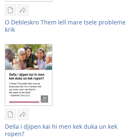
Downloadtike
Bitche
optione
O
O Debleskro Them lell mare tsele probleme
pash
Debleskro
krik
digitaltike
Them
publikatione
lell
O
mare
Debleskro
tsele
Them
probleme
lell
krik
mare
tsele
probleme
krik
Downloadtike
Bitche
optione
Della
Della i djipen kai hi men kek duka un kek
pash
i
ropen?