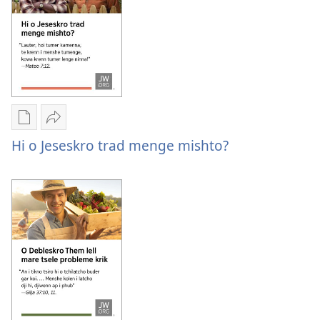
jek
ap
maro
mangepen?
Downloadtike
Bitche
optione
Hi
Hi o Jeseskro trad menge mishto?
pash
o
digitaltike
Jeseskro
publikatione
trad
Hi
menge
o
mishto?
Jeseskro
trad
menge
mishto?