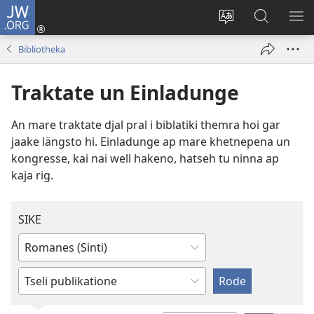
JW.ORG
Melde
tut
I
Rode
SIK
an
website
ap
ME
Bibliotheka
(opens
ap
JW.ORG
new
i
Traktate un Einladunge
window)
wawa
tchip
An mare traktate djal pral i biblatiki themra hoi gar
jaake längsto hi. Einladunge ap mare khetnepena un
kongresse, kai nai well hakeno, hatseh tu ninna ap
kaja rig.
SIKE
De
i
Tchin
tchip
kate
drenn,
drenn