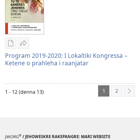
programa
2021
Downloadtike
Bitche
optione
Program
Program 2019-2020: I Lokaltiki Kongressa –
pash
2019-
Ketene o prahleha i raanjatar
digitaltike
2020:
publikatione
I
Program
Lokaltiki
1
2
2019-
Kongressa –
1 - 12 (denna 13)
DUR
2020:
Ketene
I
o
Lokaltiki
prahleha
Kongressa –
i
Ketene
raanjatar
®
o
JW.ORG
/ JEHOWESKRE RAKEPANGRE: MARI WEBSITE