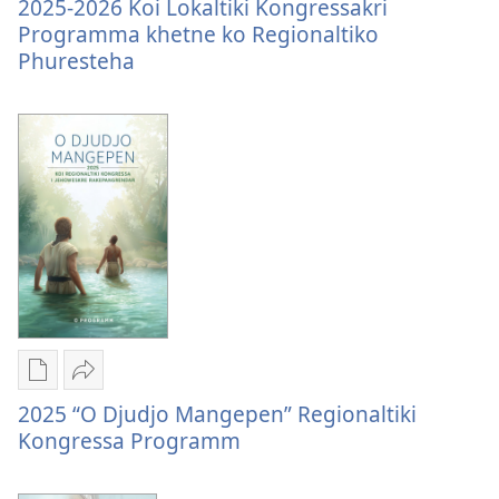
optione
2025-
2025-2026 Koi Lokaltiki Kongressakri
Filiala
pash
2026
Programma khetne ko Regionaltiko
digitaltike
Koi
Phuresteha
publikatione
Lokaltiki
2025-
Kongressakri
2026
Programma
Koi
khetne
Lokaltiki
ko
Kongressakri
Regionaltiko
Programma
Phuresteha
khetne
ko
Regionaltiko
Phuresteha
Downloadtike
Bitche
optione
2025
2025 “O Djudjo Mangepen” Regionaltiki
pash
“O
Kongressa Programm
digitaltike
Djudjo
publikatione
Mangepen”