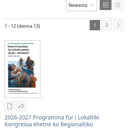
rode
Show
Sho
SORTIEREDO
i
content
cont
PAL
tchip
in
in
1
2
wri
1 - 12 (denna 13)
DUR
Grid
List
Format
Form
Downloadtike
Bitche
optione
2026-
2026-2027 Programma für i Lokaltiki
pash
2027
Kongressa khetne ko Regionaltiko