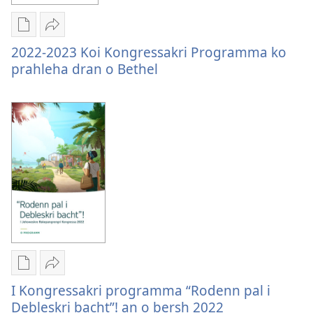
Phuresteha
Downloadtike
Bitche
optione
2022-
2022-2023 Koi Kongressakri Programma ko
pash
2023
prahleha dran o Bethel
digitaltike
Koi
publikatione
Kongressakri
2022-
Programma
2023
ko
Koi
prahleha
Kongressakri
dran
Programma
o
ko
Bethel
prahleha
dran
o
Bethel
Downloadtike
Bitche
optione
I
I Kongressakri programma “Rodenn pal i
pash
Kongressakri
Debleskri bacht”! an o bersh 2022