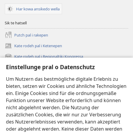
prahleha
Har kowa ansikedo wella
i
raanjatar
Sik te hatsell
Putch pal i rakepen
Kate rodeh pal i Ketenepen
(opens
new
Kate rodeh pal i Regionaltiki Kongressa
(opens
window)
new
Einstellunge pral o Datenschutz
Dikh, hoi newes hi
window)
Videos
Um Nutzern das bestmögliche digitale Erlebnis zu
bieten, setzen wir Cookies und ähnliche Technologien
Rode
ein. Einige Cookies sind für die ordnungsgemäße
Funktion unserer Website erforderlich und können
Te khameh lowe te dell
(opens
nicht abgelehnt werden. Die Nutzung der
new
zusätzlichen Cookies, die wir nur zur Verbesserung
window)
Watchtower Online Bibliotheka
des Nutzererlebnisses verwenden, kann akzeptiert
(opens
new
oder abgelehnt werden. Keine dieser Daten werden
®