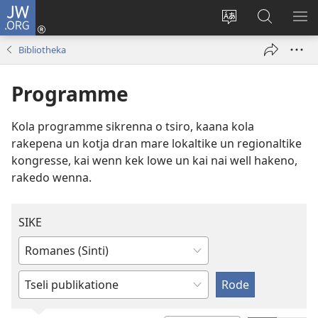
JW.ORG
Melde
tut
I
Rode
SIK
an
website
ap
ME
Bibliotheka
(opens
ap
JW.ORG
new
i
Programme
window)
wawa
tchip
Kola programme sikrenna o tsiro, kaana kola
rakepena un kotja dran mare lokaltike un regionaltike
kongresse, kai wenn kek lowe un kai nai well hakeno,
rakedo wenna.
SIKE
De
i
Tchin
tchip
kate
drenn,
drenn