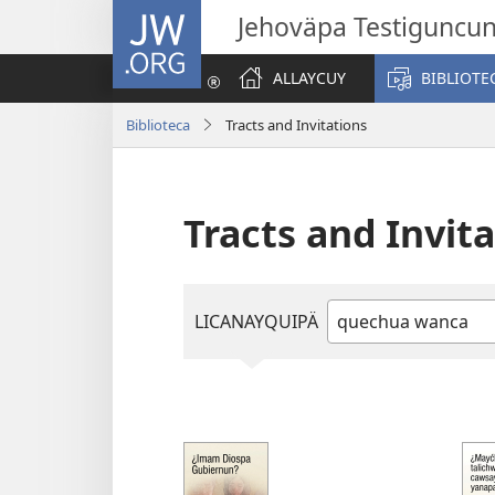
JW.ORG
Jehoväpa Testiguncu
ALLAYCUY
BIBLIOTE
Biblioteca
Tracts and Invitations
Tracts and Invit
LICANAYQUIPÄ
Limayta
aclay
ü
escribi