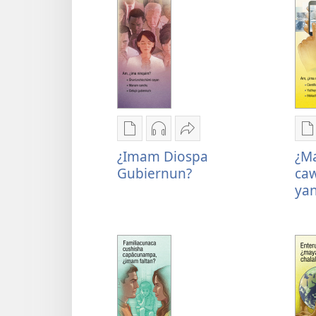
Imanuypam
Imanuypam
Compartinapä
I
juluchwan
juluchwan
¿Imam
j
¿Imam Diospa
¿M
publicaciuncunacta
audiucta
Diospa
p
Gubiernun?
ca
¿Imam
¿Imam
Gubiernun?
¿
ya
Diospa
Diospa
t
Gubiernun?
Gubiernun?
c
y