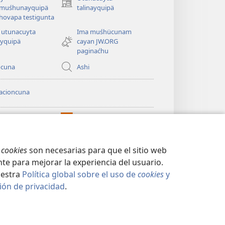
(abre
tämuśhunayquipä
talinayquipä
una
ehovapa testigunta
nueva
 utunacuyta
Ima muśhücunam
ventana)
ayquipä
cayan JW.ORG
paginaćhu
ocuna
Ashi
acioncuna
iapita
®
JW Hub
(abre
APAYCUNA
una
HACHINAPÄ
nueva
ERNETĆHU™
s
cookies
son necesarias para que el sitio web
ventana)
te para mejorar la experiencia del usuario.
uestra
Política global sobre el uso de
cookies
y
ión de privacidad
.
CIDAD
|
CONFIGURACIÓN DE PRIVACIDAD