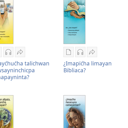
manuypam
Imanuypam
Compartinapä
Imanuypam
Imanuypam
Compartinapä
uluchwan
juluchwan
¿Mayćhućha
juluchwan
juluchwan
¿Imapïćha
ayćhućha talichwan
¿Imapïćha limayan
ublicaciuncunacta
audiucta
talichwan
publicaciuncunacta
audiucta
limayan
wsayninchicpa
Bibliaca?
Mayćhućha
¿Mayćhućha
cawsayninchicpa
¿Imapïćha
¿Imapïćha
Bibliaca?
napayninta?
alichwan
talichwan
yanapayninta?
limayan
limayan
awsayninchicpa
cawsayninchicpa
Bibliaca?
Bibliaca?
anapayninta?
yanapayninta?