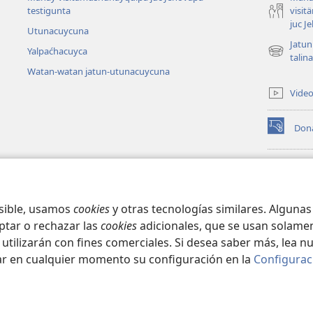
testigunta
visi
juc J
Utunacuycuna
Jatun
Yalpaćhacuyca
(abre
talin
una
Watan-watan jatun-utunacuycuna
nueva
Vide
ventana)
Don
(abre
una
nueva
Bibl
ventana)
YAN
(abre
YAĆ
una
INT
osible, usamos
cookies
y otras tecnologías similares. Alguna
nueva
ptar o rechazar las
cookies
adicionales, que se usan solamen
ventana)
 utilizarán con fines comerciales. Si desea saber más, lea n
ar en cualquier momento su configuración en la
Configurac
ct Society of Pennsylvania.
CONDICIONES DE USO
|
POLÍTICA DE PRIVA