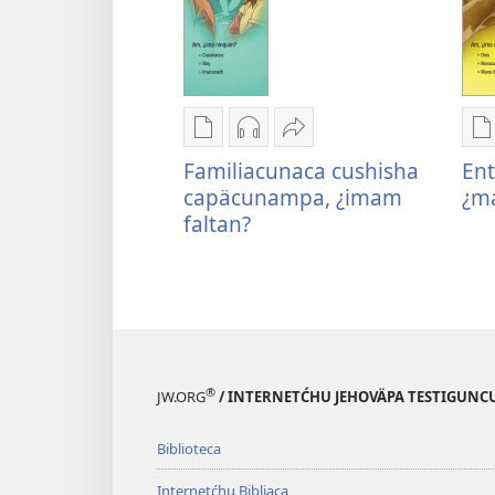
Imanuypam
Imanuypam
Compartinapä
I
juluchwan
juluchwan
Familiacunaca
j
Familiacunaca cushisha
Ent
publicaciuncunacta
audiucta
cushisha
p
capäcunampa, ¿imam
¿m
Familiacunaca
Familiacunaca
capäcunampa,
E
faltan?
cushisha
cushisha
¿imam
a
capäcunampa,
capäcunampa,
faltan?
¿
¿imam
¿imam
c
faltan?
faltan?
®
JW.ORG
/ INTERNETĆHU JEHOVÄPA TESTIGUNC
Biblioteca
Internetćhu Bibliaca