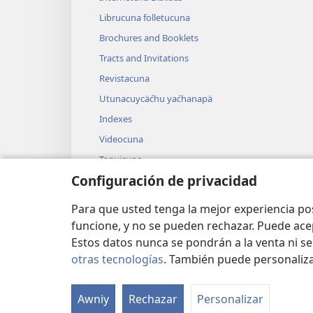
Librucuna folletucuna
Brochures and Booklets
Tracts and Invitations
Revistacuna
Utunacuycäćhu yaćhanapä
Indexes
Videocuna
Taquicuna
Configuración de privacidad
Bibliapi dramacuna
Śhun’unchicman yaycu grabacioncuna
Para que usted tenga la mejor experiencia p
funcione, y no se pueden rechazar. Puede ace
Estos datos nunca se pondrán a la venta ni se
otras tecnologías
. También puede personaliz
Copyright
© 2026 Watch Tower Bible and Tra
Awniy
Rechazar
Personalizar