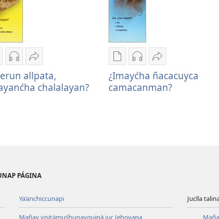
manuypam
Imanuypam
Compartinapä
Imanuypam
Imanuypam
Compartinapä
uluchwan
juluchwan
Enterun
juluchwan
juluchwan
¿Imayćha
erun allpata,
¿Imayćha ñacacuyca
ublicaciuncunacta
audiucta
allpata,
publicaciuncunacta
audiucta
ñacacuyca
ayanćha chalalayan?
camacanman?
nterun
Enterun
¿mayanćha
¿Imayćha
¿Imayćha
camacanman?
llpata,
allpata,
chalalayan?
ñacacuyca
ñacacuyca
mayanćha
¿mayanćha
camacanman?
camacanman?
halalayan?
chalalayan?
UNAP PÁGINA
Ya’anchiccunapi
Juclla tali
Mañay visitämuśhunayquipä juc Jehovapa
Maña