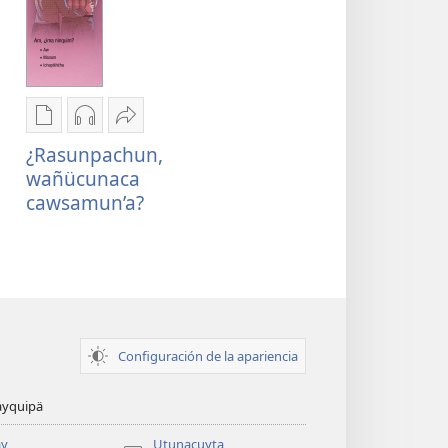
Imanuypam
Imanuypam
Compartinapä
juluchwan
juluchwan
¿Rasunpachun,
¿Rasunpachun,
publicaciuncunacta
audiucta
wañücunaca
wañücunaca
¿Rasunpachun,
¿Rasunpachun,
cawsamun’a?
cawsamun’a?
wañücunaca
wañücunaca
cawsamun’a?
cawsamun’a?
Configuración de la apariencia
nayquipä
y
Utunacuyta