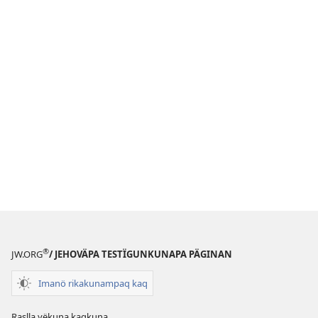
®
JW.ORG
/ JEHOVÄPA TESTÏGUNKUNAPA PÄGINAN
Imanö rikakunampaq kaq
Raslla yëkuna kaqkuna