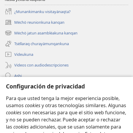
¿Munankimanku visitayänaqta?
Mëchö reunionkuna kanqan
(abre
una
Mëchö jatun asamblëakuna kanqan
(abre
nueva
una
ventana)
Tsëllaraq churayämunqankuna
nueva
ventana)
Videukuna
Videos con audiodescripciones
Ashi
Configuración de privacidad
Mëtsëchö Jehoväpa testïgunkunapaq musyanëkipaq
Para que usted tenga la mejor experiencia posible,
Qellë churana
(abre
usamos
cookies
y otras tecnologías similares. Algunas
una
cookies
son necesarias para que el sitio web funcione,
nueva
LLAPAN LEYINA KAQ Watchtower™
y no se pueden rechazar. Puede aceptar o rechazar
(abre
ventana)
una
las
cookies
adicionales, que se usan solamente para
®
JW Hub
nueva