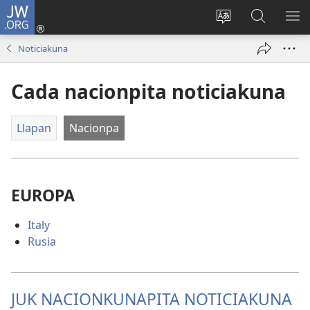
JW.ORG
Cuentëkiman
yëkuy
Päginapa
JW.ORG
ME
(abre
idiömanta
päginach
NI
Noticiakuna
una
jukman
ashinëkip
RI
nueva
cambianëkipaq
Cada nacionpita noticiakuna
ventana)
Llapan
Nacionpa
EUROPA
Italy
Rusia
JUK NACIONKUNAPITA NOTICIAKUNA