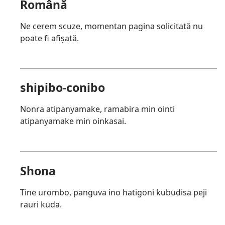
Română
Ne cerem scuze, momentan pagina solicitată nu
poate fi afișată.
shipibo-conibo
Nonra atipanyamake, ramabira min ointi
atipanyamake min oinkasai.
Shona
Tine urombo, panguva ino hatigoni kubudisa peji
rauri kuda.