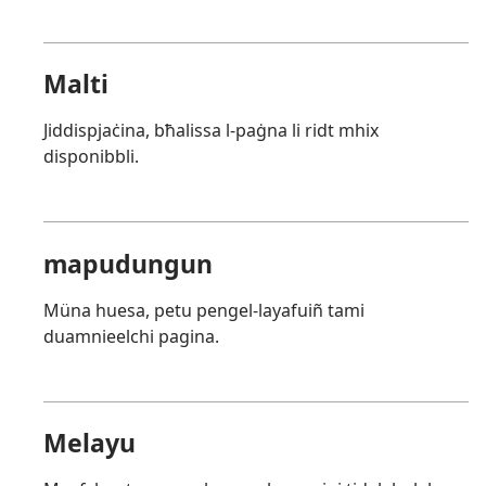
Malti
Jiddispjaċina, bħalissa l-paġna li ridt mhix
disponibbli.
mapudungun
Müna huesa, petu pengel-layafuiñ tami
duamnieelchi pagina.
Melayu