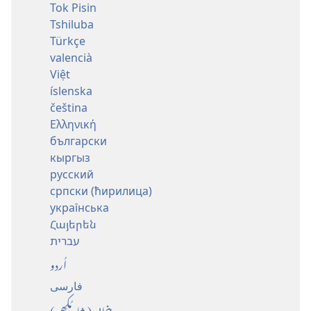
Tok Pisin
Tshiluba
Türkçe
valencià
Việt
íslenska
čeština
Ελληνική
български
кыргыз
русский
српски (ћирилица)
українська
Հայերեն
עברית
اُردو
فارسی
پنجابی (شاہ مُکھی)