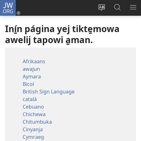
JW.ORG
Iniciar
sesión
Xikpata
Xikte̱mo
MA
(abre
iní-
pan
ME
Iní̱n página yej tikte̱mowa
una
n
JW.ORG
nueva
página
awelij tapowi a̱man.
ventana)
pan
seuʼ
tajto̱l
Afrikaans
awajun
Aymara
Bicol
British Sign Language
català
Cebuano
Chichewa
Chitumbuka
Cinyanja
Cymraeg