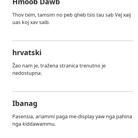
Hmoob Dawb
Thov txim, tamsim no peb qheb tsis tau sab Vej xaij
uas koj xav saib.
hrvatski
Žao nam je, tražena stranica trenutno je
nedostupna.
Ibanag
Pasensia, ariammi paga me-display yaw nga pahina
nga kiddawammu.