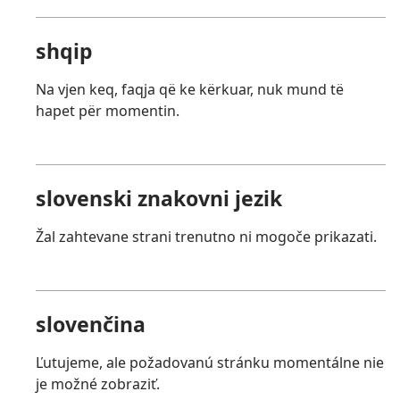
shqip
Na vjen keq, faqja që ke kërkuar, nuk mund të
hapet për momentin.
slovenski znakovni jezik
Žal zahtevane strani trenutno ni mogoče prikazati.
slovenčina
Ľutujeme, ale požadovanú stránku momentálne nie
je možné zobraziť.