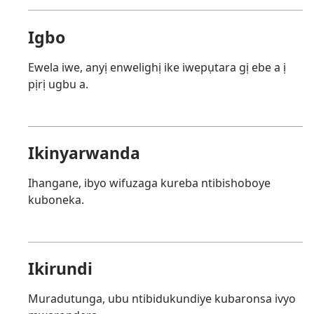
Igbo
Ewela iwe, anyị enwelighị ike iwepụtara gị ebe a ị
pịrị ugbu a.
Ikinyarwanda
Ihangane, ibyo wifuzaga kureba ntibishoboye
kuboneka.
Ikirundi
Muradutunga, ubu ntibidukundiye kubaronsa ivyo