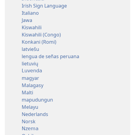
Irish Sign Language
Italiano
Jawa
Kiswahili
Kiswahili (Congo)
Konkani (Romi)
latviešu
lengua de señas peruana
lietuvių
Luvenda
magyar
Malagasy
Malti
mapudungun
Melayu
Nederlands
Norsk
Nzema