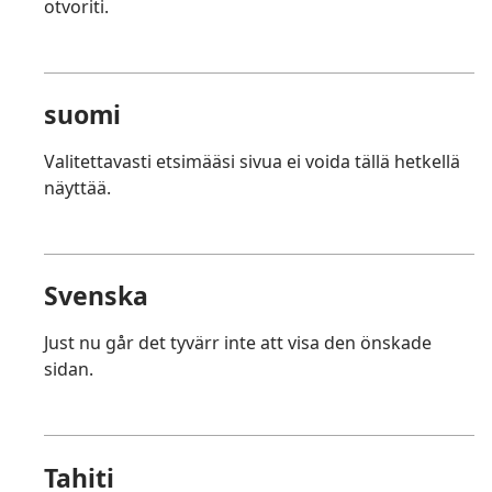
otvoriti.
suomi
Valitettavasti etsimääsi sivua ei voida tällä hetkellä
näyttää.
Svenska
Just nu går det tyvärr inte att visa den önskade
sidan.
Tahiti