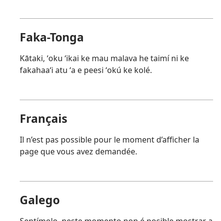
Faka-Tonga
Kātaki, ʻoku ʻikai ke mau malava he taimí ni ke
fakahaaʻi atu ʻa e peesi ʻokú ke kolé.
Français
Il n’est pas possible pour le moment d’afficher la
page que vous avez demandée.
Galego