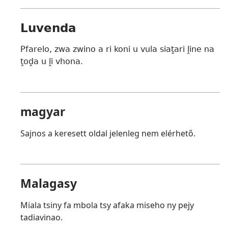
Luvenda
Pfarelo, zwa zwino a ri koni u vula siaṱari ḽine na
ṱoḓa u ḽi vhona.
magyar
Sajnos a keresett oldal jelenleg nem elérhető.
Malagasy
Miala tsiny fa mbola tsy afaka miseho ny pejy
tadiavinao.