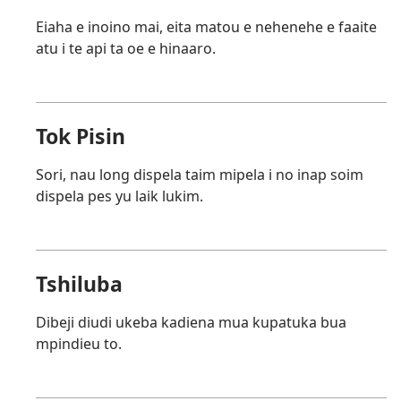
Eiaha e inoino mai, eita matou e nehenehe e faaite
atu i te api ta oe e hinaaro.
Tok Pisin
Sori, nau long dispela taim mipela i no inap soim
dispela pes yu laik lukim.
Tshiluba
Dibeji diudi ukeba kadiena mua kupatuka bua
mpindieu to.