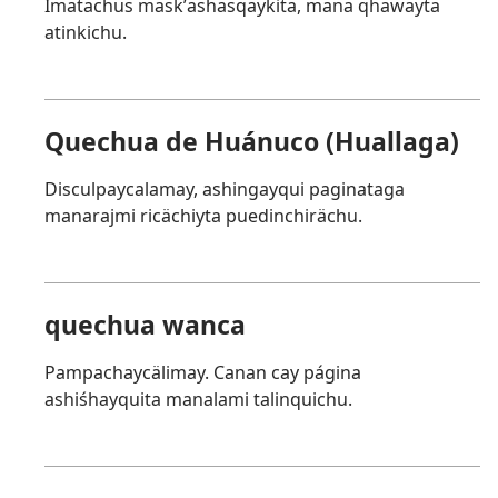
Imatachus maskʼashasqaykita, mana qhawayta
atinkichu.
Quechua de Huánuco (Huallaga)
Disculpaycalamay, ashingayqui paginataga
manarajmi ricächiyta puedinchirächu.
quechua wanca
Pampachaycälimay. Canan cay página
ashiśhayquita manalami talinquichu.