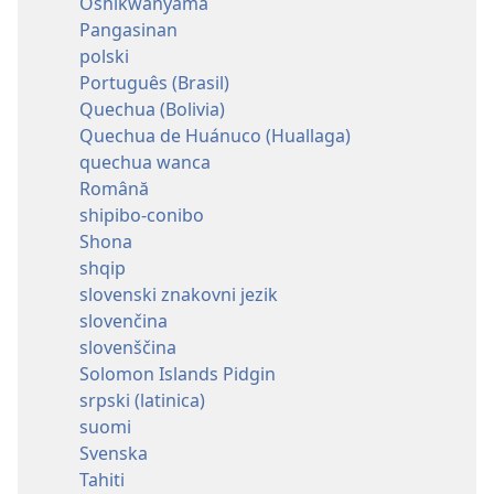
Oshikwanyama
Pangasinan
polski
Português (Brasil)
Quechua (Bolivia)
Quechua de Huánuco (Huallaga)
quechua wanca
Română
shipibo-conibo
Shona
shqip
slovenski znakovni jezik
slovenčina
slovenščina
Solomon Islands Pidgin
srpski (latinica)
suomi
Svenska
Tahiti