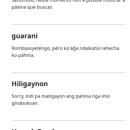
Sentímolo, neste momento non é posible mostrar a
páxina que buscas
guarani
Rombyasyeténgo, péro koʼág̃a ndaikatúi rehecha
ko páhina.
Hiligaynon
Sorry, indi pa matigayon ang pahina nga imo
ginabuksan.