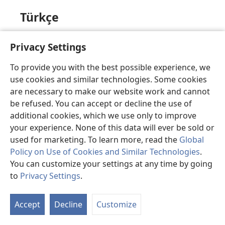
Türkçe
Üzgünüz, bu sayfa şu anda görüntülenemiyor.
Privacy Settings
To provide you with the best possible experience, we
use cookies and similar technologies. Some cookies
valencià
are necessary to make our website work and cannot
be refused. You can accept or decline the use of
Ho sentim, en este moment la pàgina que busques
additional cookies, which we use only to improve
no està disponible.
your experience. None of this data will ever be sold or
used for marketing. To learn more, read the
Global
Policy on Use of Cookies and Similar Technologies
.
You can customize your settings at any time by going
Việt
to
Privacy Settings
.
Hiện trang mà bạn yêu cầu không thể hiển thị.
Accept
Decline
Customize