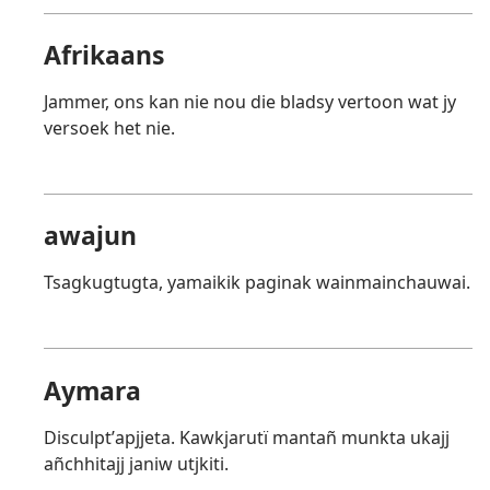
Afrikaans
Jammer, ons kan nie nou die bladsy vertoon wat jy
versoek het nie.
awajun
Tsagkugtugta, yamaikik paginak wainmainchauwai.
Aymara
Disculptʼapjjeta. Kawkjarutï mantañ munkta ukajj
añchhitajj janiw utjkiti.