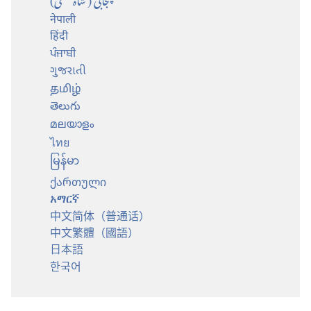
नेपाली
हिंदी
ਪੰਜਾਬੀ
ગુજરાતી
தமிழ்
తెలుగు
മലയാളം
ไทย
မြန်မာ
ქართული
አማርኛ
中文简体（普通话）
中文繁體（國語）
日本語
한국어