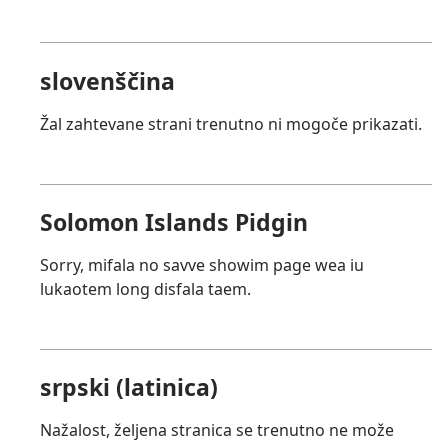
slovenščina
Žal zahtevane strani trenutno ni mogoče prikazati.
Solomon Islands Pidgin
Sorry, mifala no savve showim page wea iu
lukaotem long disfala taem.
srpski (latinica)
Nažalost, željena stranica se trenutno ne može