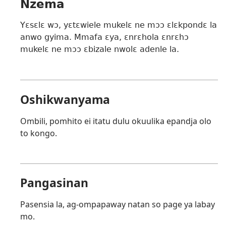
Nzema
Yɛsɛlɛ wɔ, yɛtɛwiele mukelɛ ne mɔɔ ɛlɛkpondɛ la
anwo gyima. Mmafa ɛya, ɛnrɛhola ɛnrɛhɔ
mukelɛ ne mɔɔ ɛbizale nwolɛ adenle la.
Oshikwanyama
Ombili, pomhito ei itatu dulu okuulika epandja olo
to kongo.
Pangasinan
Pasensia la, ag-ompapaway natan so page ya labay
mo.