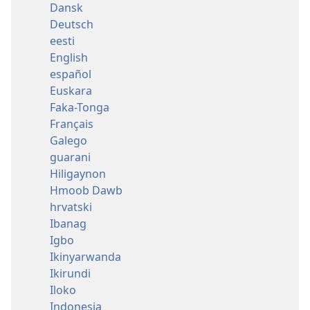
Dansk
Deutsch
eesti
English
español
Euskara
Faka-Tonga
Français
Galego
guarani
Hiligaynon
Hmoob Dawb
hrvatski
Ibanag
Igbo
Ikinyarwanda
Ikirundi
Iloko
Indonesia