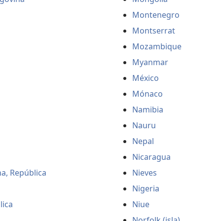
Montenegro
Montserrat
Mozambique
Myanmar
México
Mónaco
Namibia
Nauru
Nepal
Nicaragua
a, República
Nieves
Nigeria
lica
Niue
Norfolk (isla)