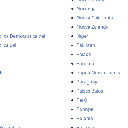
Noruega
Nueva Caledonia
Nueva Zelanda
lica Democrática del
Níger
lica del
Pakistán
Palaos
Panamá
il
Papúa Nueva Guinea
Paraguay
Países Bajos
Perú
Pohnpei
Polonia
República
Portugal