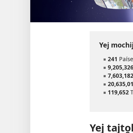
Yej mochij
241
Paíse
9,205,32
7,603,18
20,635,0
119,652
T
Yej tajto