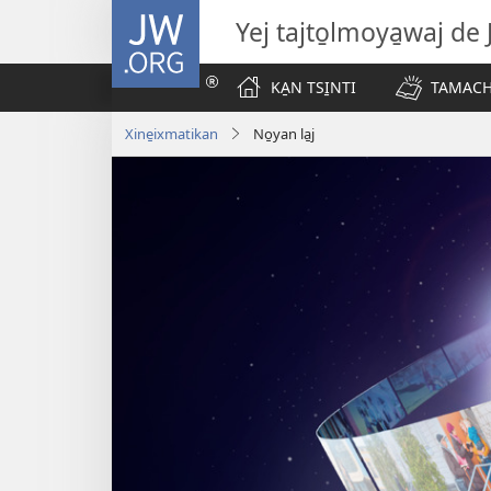
JW.ORG
Yej tajto̱lmoya̱waj de
KA̱N TSI̱NTI
TAMACHT
Xine̱ixmatikan
No̱yan la̱j