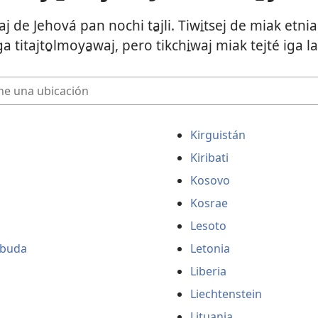
aj de Jehová pan nochi ta̱jli. Tiwi̱tsej de miak etni
a titajto̱lmoya̱waj, pero tikchi̱waj miak tejté iga l
Kirguistán
Kiribati
Kosovo
Kosrae
Lesoto
rbuda
Letonia
Liberia
Liechtenstein
Lituania