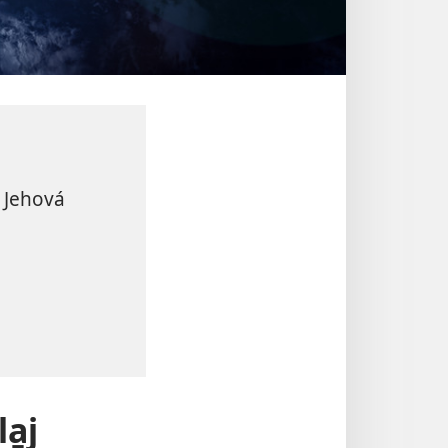
e Jehová
a̱j