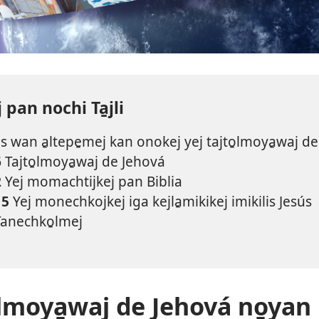
 pan nochi Ta̱jli
s wan a̱ltepe̱mej kan onokej yej tajto̱lmoya̱waj d
6
Tajto̱lmoya̱waj de Jehová
2
Yej momachtijkej pan Biblia
15
Yej monechkojkej iga kejla̱mikikej imikilis Jesús
anechko̱lmej
̱lmoya̱waj de Jehová no̱yan l