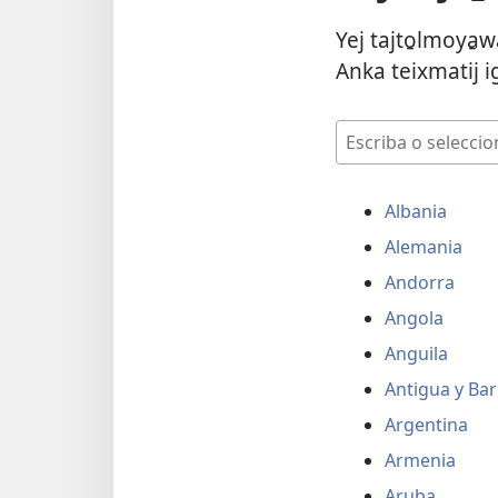
Yej tajto̱lmoya̱w
Anka teixmatij ig
Escriba
o
seleccione
Albania
una
ubicación
Alemania
Andorra
Angola
Anguila
Antigua y Ba
Argentina
Armenia
Aruba