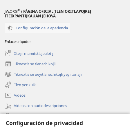
tikmatiskej
kenon
®
JW.ORG
/ PÁGINA OFICIAL TLEN OKITLAPOJKEJ
iluikak?
ITEIXPANTIJKAUAN JEHOVÁ
Configuración de la apariencia
Enlaces rápidos
Xteijli mamitstlajpalotij
Tiknextis se tlanechikojli
(abre
una
Tiknextis se ueyitlanechikojli yeyi tonajli
(abre
nueva
una
ventana)
Tlen yenkuik
nueva
ventana)
Videos
Videos con audiodescripciones
Xtejtemo
Configuración de privacidad