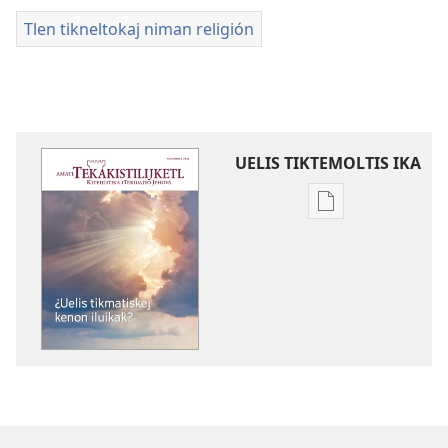
Tlen tikneltokaj niman religión
UELIS TIKTEMOLTIS IKA
Kenon
tikintemoltis
amatlajkuiloltin
AMATL
TEKAKISTILIJKET
(TLEN
TOMACHTIAJ)
Noviembre
de 2016 |
¿Uelis