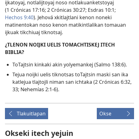
ijkatoyaj, notlalijtoyaj noso notlakuanketstoyaj
(
1 Crónicas 17:16;
2 Crónicas 30:27;
Esdras 10:1;
Hechos 9:40
). Jehová xkitlajtlani kenon noneki
matinentokan noso kenon matikintlalikan tomauan
ijkuak tikchiuaj tiknotsaj.
¿TLENON NOIJKI UELIS TOMACHTISKEJ ITECH
BIBLIA?
ToTajtsin kinkaki akin yolyemankej (
Salmo 138:6
).
Tejua noijki uelis tiknotsas toTajtsin maski san ika
katlejua tlajtojli niman san ichtaka (
2 Crónicas 6:32,
33;
Nehemías 2:1-6
).
Tlakuitlapan
Okse
Okseki itech yejuin