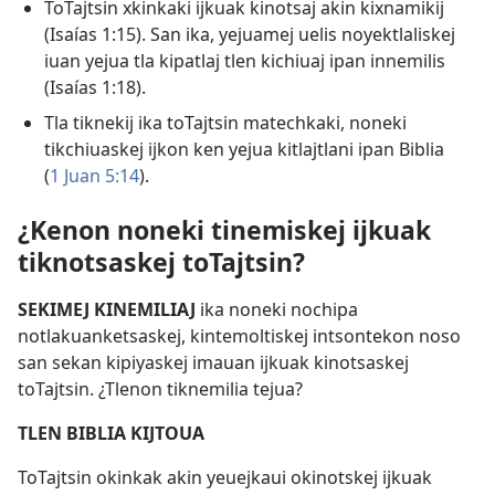
ToTajtsin xkinkaki ijkuak kinotsaj akin kixnamikij
(
Isaías 1:15
). San ika, yejuamej uelis noyektlaliskej
iuan yejua tla kipatlaj tlen kichiuaj ipan innemilis
(
Isaías 1:18
).
Tla tiknekij ika toTajtsin matechkaki, noneki
tikchiuaskej ijkon ken yejua kitlajtlani ipan Biblia
(
1 Juan 5:14
).
¿Kenon noneki tinemiskej ijkuak
tiknotsaskej toTajtsin?
SEKIMEJ KINEMILIAJ
ika noneki nochipa
notlakuanketsaskej, kintemoltiskej intsontekon noso
san sekan kipiyaskej imauan ijkuak kinotsaskej
toTajtsin. ¿Tlenon tiknemilia tejua?
TLEN BIBLIA KIJTOUA
ToTajtsin okinkak akin yeuejkaui okinotskej ijkuak