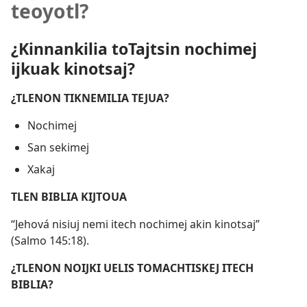
teoyotl?
¿Kinnankilia toTajtsin nochimej
ijkuak kinotsaj?
¿TLENON TIKNEMILIA TEJUA?
Nochimej
San sekimej
Xakaj
TLEN BIBLIA KIJTOUA
“Jehová nisiuj nemi itech nochimej akin kinotsaj”
(
Salmo 145:18
).
¿TLENON NOIJKI UELIS TOMACHTISKEJ ITECH
BIBLIA?