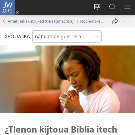
JW.ORG
Iniciar
sesión
Xpatili
Xtejtemo
MA
(abre
tlajtojli
ipan
ME
Amatl Tekakistilijketl (tlen tomachtiaj) | Noviembre de 2016
una
ipan sitio
jw.org
nueva
XPOUA IKA
ventana)
¿Tlenon kijtoua Biblia itech