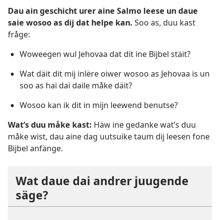
Dau ain geschicht urer aine Salmo leese un daue
saie wosoo as dij dat helpe kan.
Soo as, duu kast
fråge:
Woweegen wul Jehovaa dat dit ine Bijbel stäit?
Wat däit dit mij inlëre oiwer wosoo as Jehovaa is un
soo as hai dai daile måke däit?
Wosoo kan ik dit in mijn leewend benutse?
Wat’s duu måke kast:
Häw ine gedanke wat’s duu
måke wist, dau aine dag uutsuike taum dij leesen fone
Bijbel anfänge.
Wat daue dai andrer juugende
säge?