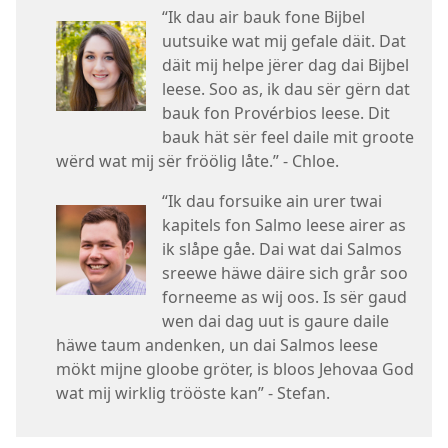
“Ik dau air bauk fone Bijbel
uutsuike wat mij gefale däit. Dat
däit mij helpe jërer dag dai Bijbel
leese. Soo as, ik dau sër gërn dat
bauk fon Provérbios leese. Dit
bauk hät sër feel daile mit groote
wërd wat mij sër fröölig låte.” - Chloe.
“Ik dau forsuike ain urer twai
kapitels fon Salmo leese airer as
ik slåpe gåe. Dai wat dai Salmos
sreewe häwe däire sich grår soo
forneeme as wij oos. Is sër gaud
wen dai dag uut is gaure daile
häwe taum andenken, un dai Salmos leese
mökt mijne gloobe gröter, is bloos Jehovaa God
wat mij wirklig trööste kan” - Stefan.