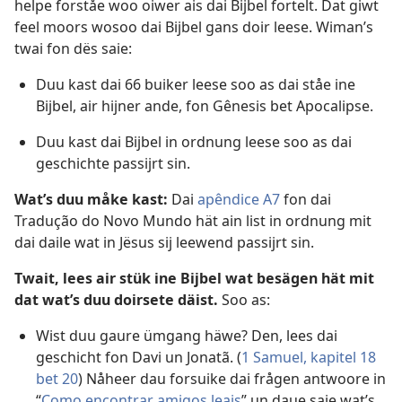
helpe forståe woo oiwer ais dai Bijbel fortelt. Dat giwt
feel moors wosoo dai Bijbel gans doir leese. Wiman’s
twai fon dës saie:
Duu kast dai 66 buiker leese soo as dai ståe ine
Bijbel, air hijner ande, fon Gênesis bet Apocalipse.
Duu kast dai Bijbel in ordnung leese soo as dai
geschichte passijrt sin.
Wat’s duu måke kast:
Dai
apêndice A7
fon dai
Tradução do Novo Mundo hät ain list in ordnung mit
dai daile wat in Jësus sij leewend passijrt sin.
Twait, lees air stük ine Bijbel wat besägen hät mit
dat wat’s duu doirsete däist.
Soo as:
Wist duu gaure ümgang häwe? Den, lees dai
geschicht fon Davi un Jonatã. (
1 Samuel, kapitel 18
bet 20
) Nåheer dau forsuike dai frågen antwoore in
“
Como encontrar amigos leais
” un daue saie wat’s