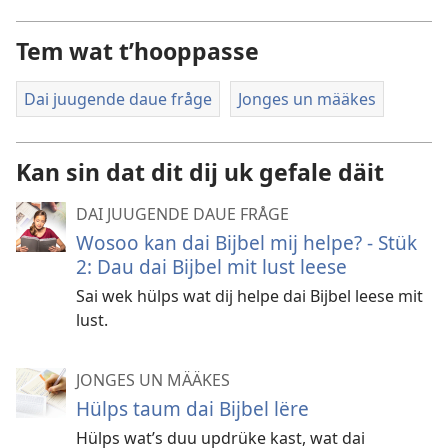
Tem wat t’hooppasse
Dai juugende daue fråge
Jonges un määkes
Kan sin dat dit dij uk gefale däit
DAI JUUGENDE DAUE FRÅGE
Wosoo kan dai Bijbel mij helpe? - Stük
2: Dau dai Bijbel mit lust leese
Sai wek hülps wat dij helpe dai Bijbel leese mit
lust.
JONGES UN MÄÄKES
Hülps taum dai Bijbel lëre
Hülps wat’s duu updrüke kast, wat dai