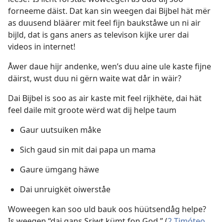
forneeme däist. Dat kan sin weegen dai Bijbel hät mër
as duusend bläärer mit feel fijn baukståwe un ni air
bijld, dat is gans aners as televison kijke urer dai
videos in internet!
Åwer daue hijr andenke, wen’s duu aine ule kaste fijne
däirst, wust duu ni gërn waite wat dår in wäir?
Dai Bijbel is soo as air kaste mit feel rijkhëte, dai hät
feel daile mit groote wërd wat dij helpe taum
Gaur uutsuiken måke
Sich gaud sin mit dai papa un mama
Gaure ümgang häwe
Dai unruigkët oiwerståe
Woweegen kan soo uld bauk oos hüütsendåg helpe?
Is weegen “dai gans Sriwt kümt fon God.” (
2 Timóteo