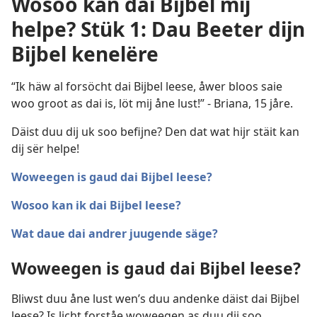
Wosoo kan dai Bijbel mij
helpe? Stük 1: Dau Beeter dijn
Bijbel kenelëre
“Ik häw al forsöcht dai Bijbel leese, åwer bloos saie
woo groot as dai is, löt mij åne lust!” - Briana, 15 jåre.
Däist duu dij uk soo befijne? Den dat wat hijr stäit kan
dij sër helpe!
Woweegen is gaud dai Bijbel leese?
Wosoo kan ik dai Bijbel leese?
Wat daue dai andrer juugende säge?
Woweegen is gaud dai Bijbel leese?
Bliwst duu åne lust wen’s duu andenke däist dai Bijbel
leese? Is licht forståe woweegen as duu dij soo