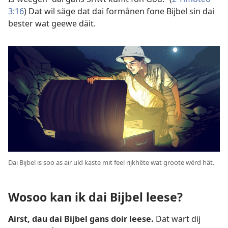
3:16
) Dat wil säge dat dai formånen fone Bijbel sin dai
bester wat geewe däit.
Dai Bijbel is soo as air uld kaste mit feel rijkhëte wat groote wërd hät.
Wosoo kan ik dai Bijbel leese?
Airst, dau dai Bijbel gans doir leese.
Dat wart dij