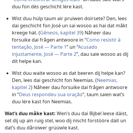
duu fon dës geschicht lëre kast.
Wist duu hülp taum air pruiwen doirsete? Den, lees
dai geschicht fon José un sai wosoo as hai dat måkt
kreege hät. (
Gênesis, kapitel 39
) Nåheer dau
forsuike dai frågen antwoore in “
Como resistir à
tentação, José — Parte 1
” un “
Acusado
injustamente, José — Parte 2
”, dau saie wosoo as dij
dit helpe kan.
Wist duu waite wosoo as dat beeren dij helpe kan?
Den, lees dai geschicht fon Neemias. (
Neemias,
kapitel 2
) Nåheer dau forsuike dai frågen antwoore
in “
Deus respondeu sua oração
”, taum saien wat’s
duu lëre kast fon Neemias.
Wat’s duu måke kast:
Wen’s duu dai Bijbel leese däist,
set dij up ain ruig stel, woo dij nischt forstööre däit un
dat’s duu dåroiwer grüüwle kast.