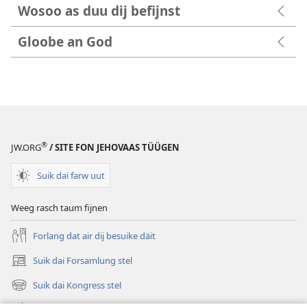
Wosoo as duu dij befijnst
Gloobe an God
®
JW.ORG
/ SITE FON JEHOVAAS TÜÜGEN
Suik dai farw uut
Weeg rasch taum fijnen
Forlang dat air dij besuike däit
Suik dai Forsamlung stel
(opens
new
Suik dai Kongress stel
(opens
window)
new