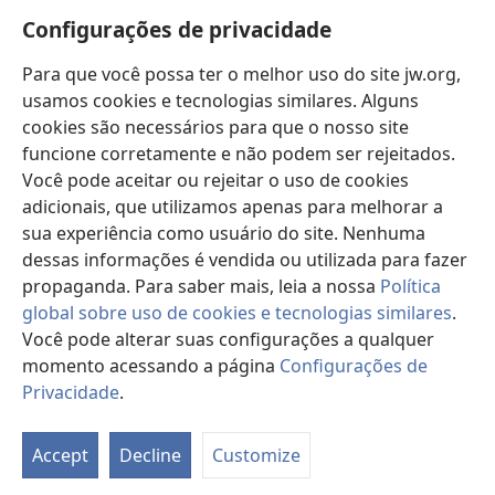
Wat is nijg
window)
Configurações de privacidade
Videos
Para que você possa ter o melhor uso do site jw.org,
Suik in JW.ORG
usamos cookies e tecnologias similares. Alguns
cookies são necessários para que o nosso site
Gild wat mit fraiwile geewt wart
(opens
funcione corretamente e não podem ser rejeitados.
new
Você pode aceitar ou rejeitar o uso de cookies
window)
Buikerstuuw in Internet fon Torre de Vigia™
adicionais, que utilizamos apenas para melhorar a
(opens
sua experiência como usuário do site. Nenhuma
new
®
JW Hub
window)
dessas informações é vendida ou utilizada para fazer
(opens
new
propaganda. Para saber mais, leia a nossa
Política
window)
global sobre uso de cookies e tecnologias similares
.
Você pode alterar suas configurações a qualquer
momento acessando a página
Configurações de
Copyright
© 2026 Watch Tower Bible and Tract Society of Pennsylvania.
ORDNUNG TAUM BENUTSE
|
PRIVATSITEIT POLITIK
|
Privacidade
.
CONFIGURAÇÕES DE PRIVACIDADE
Accept
Decline
Customize