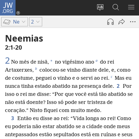
JW.ORG
Log
in
Mudar
Buscar
EXI
(abre
o
no
ME
Ne
2
nova
idioma
JW.ORG
janela)
do
Neemias
site
2:1-20
2
a
*
No mês de nisã,
no vigésimo ano
do rei
b
Artaxerxes,
colocou-se vinho diante dele, e, como
c
de costume, peguei o vinho e o servi ao rei.
Mas eu
2
nunca tinha estado abatido na presença dele.
Por
isso o rei me disse: “Por que você está tão abatido se
não está doente? Isso só pode ser tristeza de
coração.” Nisto fiquei com muito medo.
3
Então eu disse ao rei: “Vida longa ao rei! Como
eu poderia não estar abatido se a cidade onde meus
antepassados estão sepultados está em ruínas e seus