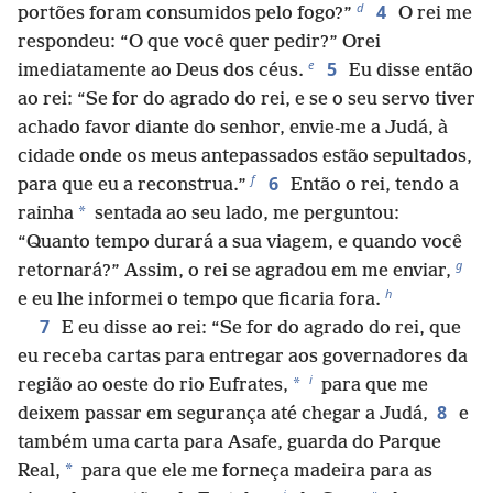
d
4
portões foram consumidos pelo fogo?”
O rei me
respondeu: “O que você quer pedir?” Orei
e
5
imediatamente ao Deus dos céus.
Eu disse então
ao rei: “Se for do agrado do rei, e se o seu servo tiver
achado favor diante do senhor, envie-me a Judá, à
cidade onde os meus antepassados estão sepultados,
f
6
para que eu a reconstrua.”
Então o rei, tendo a
*
rainha
sentada ao seu lado, me perguntou:
“Quanto tempo durará a sua viagem, e quando você
g
retornará?” Assim, o rei se agradou em me enviar,
h
e eu lhe informei o tempo que ficaria fora.
7
E eu disse ao rei: “Se for do agrado do rei, que
eu receba cartas para entregar aos governadores da
i
*
região ao oeste do rio Eufrates,
para que me
8
deixem passar em segurança até chegar a Judá,
e
também uma carta para Asafe, guarda do Parque
*
Real,
para que ele me forneça madeira para as