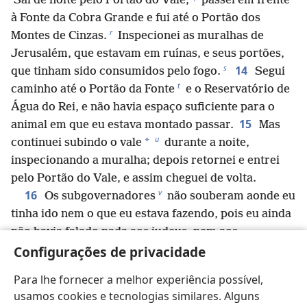
Saí de noite pelo Portão do Vale,
passei em frente
à Fonte da Cobra Grande e fui até o Portão dos
r
Montes de Cinzas.
Inspecionei as muralhas de
Jerusalém, que estavam em ruínas, e seus portões,
s
14
que tinham sido consumidos pelo fogo.
Segui
t
caminho até o Portão da Fonte
e o Reservatório de
Água do Rei, e não havia espaço suficiente para o
15
animal em que eu estava montado passar.
Mas
u
*
continuei subindo o vale
durante a noite,
inspecionando a muralha; depois retornei e entrei
pelo Portão do Vale, e assim cheguei de volta.
v
16
Os subgovernadores
não souberam aonde eu
tinha ido nem o que eu estava fazendo, pois eu ainda
não havia falado nada aos judeus, nem aos
Configurações de privacidade
sacerdotes, nem aos nobres, nem aos
subgovernadores, nem aos outros trabalhadores.
Para lhe fornecer a melhor experiência possível,
17
Finalmente eu lhes disse: “Vocês podem ver que
usamos cookies e tecnologias similares. Alguns
estamos numa situação muito difícil, que Jerusalém