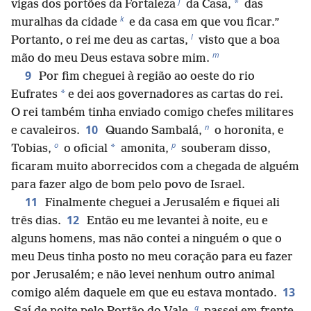
j
*
vigas dos portões da Fortaleza
da Casa,
das
k
muralhas da cidade
e da casa em que vou ficar.”
l
Portanto, o rei me deu as cartas,
visto que a boa
m
mão do meu Deus estava sobre mim.
9
Por fim cheguei à região ao oeste do rio
*
Eufrates
e dei aos governadores as cartas do rei.
O rei também tinha enviado comigo chefes militares
n
10
e cavaleiros.
Quando Sambalá,
o horonita, e
o
p
*
Tobias,
o oficial
amonita,
souberam disso,
ficaram muito aborrecidos com a chegada de alguém
para fazer algo de bom pelo povo de Israel.
11
Finalmente cheguei a Jerusalém e fiquei ali
12
três dias.
Então eu me levantei à noite, eu e
alguns homens, mas não contei a ninguém o que o
meu Deus tinha posto no meu coração para eu fazer
por Jerusalém; e não levei nenhum outro animal
13
comigo além daquele em que eu estava montado.
q