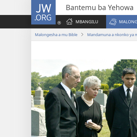
JW.ORG
Bantemu ba Yehowa
MBANGILU
MALONG
Malongesha a mu Bible
Mandamuna a nkonko ya ma