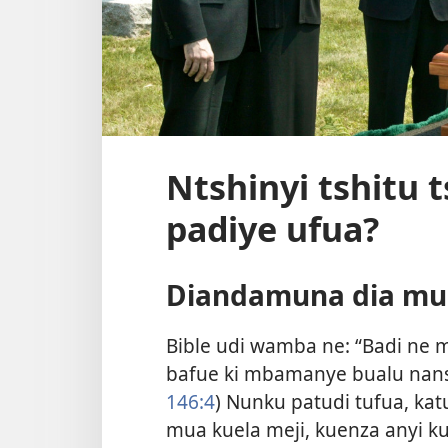
Ntshinyi tshitu 
padiye ufua?
Diandamuna dia mu 
Bible udi wamba ne: “Badi ne
bafue ki mbamanye bualu nan
146:4
) Nunku patudi tufua, ka
mua kuela meji, kuenza anyi k