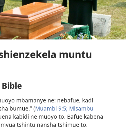
tshienzekela muntu
Bible
 muoyo mbamanye ne: nebafue, kadi
sha bumue.” (
Muambi 9:5;
Misambu
tuena kabidi ne muoyo to. Bafue kabena
umvua tshintu nansha tshimue to.