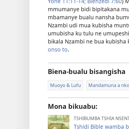
Yone 11:11-14;
Bienzedi 7:60
) 
mmumanye bidi bipitakana mu
mbamanye bualu nansha bumue 
Nzambi udi mua kubisha muntu 
umubisha ku tulu ne umupeshi
bikala Nzambi ne bua kubisha 
onso to
.
Biena-bualu bisangisha
Muoyo & Lufu
Mandamuna a nkon
Mona bikuabu:
TSHIBUMBA TSHIA NSEN
Tshidi Bible wamba 