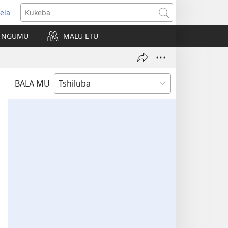
ela
kangula
Kukeba
eji
NGUMU
MALU ETU
uabu)
BALA MU