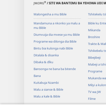
®
JW.ORG
/ SITE WA BANTEMU BA YEHOWA UDI
Malongesha a mu Bible
Tshitekelu t
Mandamuna a nkonko ya malu a
Bible ku Ent
mu Bible
Mikanda
Diumvuija dia mvese ya mu Bible
Broshire
Programe wa dilonga dia Bible
Trakte & Mabe
Bintu bia kulonga nabi Bible
Tshikebelu t
Ditalala & disanka
Bibejibeji
Dibaka & dîku
Mabeji a tsh
Bansonga ne bana ba bitende
Programe
Bana
Mukanda wa
Kuitabuja Nzambi
Mêyi a kulo
Malu a sianse & Bible
TV wa JW
Malu a kale & Bible
Filme
Misambu