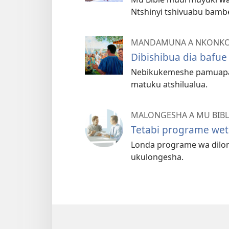
Ntshinyi tshivuabu bamb
MANDAMUNA A NKONKO 
Dibishibua dia bafue 
Nebikukemeshe pamuapa
matuku atshilualua.
MALONGESHA A MU BIBL
Tetabi programe wetu
Londa programe wa dilon
ukulongesha.