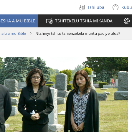
Tshiluba
Kubu
Sungula
(bi
muakulu
dib
ESHA A MU BIBLE
TSHITEKELU TSHIA MIKANDA
dik
lu a mu Bible
Ntshinyi tshitu tshienzekela muntu padiye ufua?