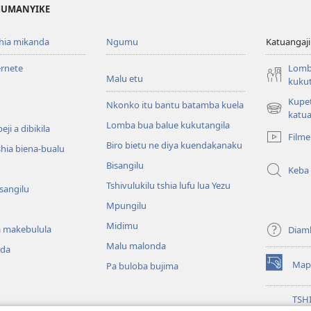
 MUMANYIKE
shia mikanda
Ngumu
Katuangaji
ernete
Lomb
Malu etu
kukut
Kupe
Nkonko itu bantu batamba kuela
(bikangula
katua
Lomba bua balue kukutangila
dibeji
ji a dibikila
Filme
dikuabu)
Biro bietu ne diya kuendakanaku
shia biena-bualu
Bisangilu
Keba
Tshivulukilu tshia lufu lua Yezu
isangilu
Mpungilu
Midimu
 makebulula
Diam
Malu malonda
nda
Map
Pa buloba bujima
(bikangula
dibeji
dikuabu)
TSH