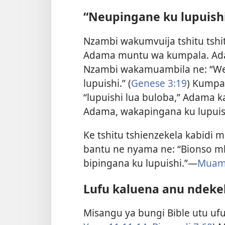
“Neupingane ku lupuish
Nzambi wakumvuija tshitu tshi
Adama muntu wa kumpala. Ad
Nzambi wakamuambila ne: “Wew
lupuishi.” (
Genese 3:19
) Kumpa
“lupuishi lua buloba,” Adama k
Adama, wakapingana ku lupuish
Ke tshitu tshienzekela kabidi 
bantu ne nyama ne: “Bionso mb
bipingana ku lupuishi.”​—
Muamb
Lufu kaluena anu ndeke
Misangu ya bungi Bible utu ufua