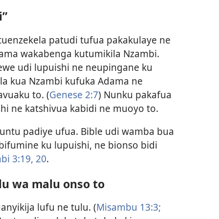
i”
tuenzekela patudi tufua pakakulaye ne
ama wakabenga kutumikila Nzambi.
e udi lupuishi ne neupingane ku
la kua Nzambi kufuka Adama ne
avuaku to. (
Genese 2:7
) Nunku pakafua
i ne katshivua kabidi ne muoyo to.
muntu padiye ufua. Bible udi wamba bua
ifumine ku lupuishi, ne bionso bidi
i 3:19, 20
.
lu wa malu onso to
nyikija lufu ne tulu. (
Misambu 13:3;