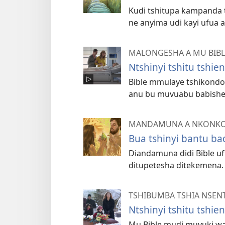
Kudi tshitupa kampanda t
ne anyima udi kayi ufua a
MALONGESHA A MU BIB
Ntshinyi tshitu tshi
Bible mmulaye tshikondo 
anu bu muvuabu babishe 
MANDAMUNA A NKONKO 
Bua tshinyi bantu ba
Diandamuna didi Bible uf
ditupetesha ditekemena.
TSHIBUMBA TSHIA NSEN
Ntshinyi tshitu tshi
Mu Bible mudi muyuki wa