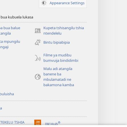
Appearance Settings
 bua kubuela lukasa
a bua balue
Kupeta tshisangilu tshia
(bikangula
angila
ntendelelu
dibeji
ta mpungilu
Bintu bipiabipia
dikuabu)
ngaji
Filme ya mudibu
bumvuija bindidimbi
Malu adi atangila
banene ba
mbulamatadi ne
bakamona kamba
buluisha
a
ITEKELU TSHIA
®
JW Hub
(bikangula