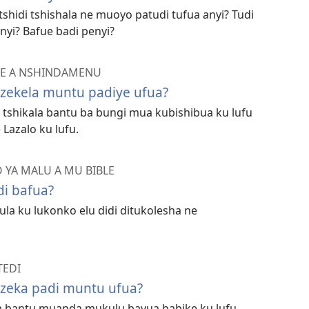
shidi tshishala ne muoyo patudi tufua anyi? Tudi
nyi? Bafue badi penyi?
LE A NSHINDAMENU
enzekela muntu padiye ufua?
tshikala bantu ba bungi mua kubishibua ku lufu
Lazalo ku lufu.
YA MALU A MU BIBLE
di bafua?
ula ku lukonko elu didi ditukolesha ne
TEDI
enzeka padi muntu ufua?
 bantu muanda mukulu bavua babike ku lufu.