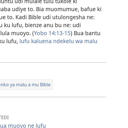
Muntu udi mulale tulu tukole ki
aba udiye to. Bia muomumue, bafue ki
to. Kadi Bible udi utulongesha ne:
ku lufu, bienze anu bu ne: udi
lula muoyo. (
Yobo 14:13-15
) Bua bantu
ku lufu,
lufu kaluena ndekelu wa malu
ko ya malu a mu Bible
TEDI
bua muoyo ne lufu