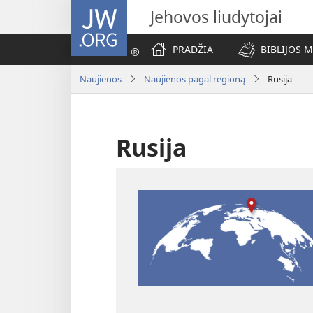
JW.ORG
Jehovos liudytojai
PRADŽIA
BIBLIJOS 
Naujienos
Naujienos pagal regioną
Rusija
Rusija