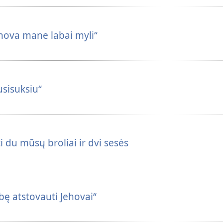
Jehova mane labai myli“
sisuksiu“
sti du mūsų broliai ir dvi sesės
bę atstovauti Jehovai“