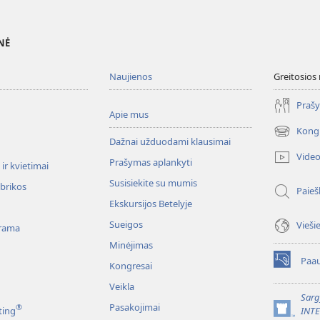
NĖ
Naujienos
Greitosios
Prašy
Apie mus
Kong
(atsiveria
Dažnai užduodami klausimai
naujas
Vide
Prašymas aplankyti
langas)
ir kvietimai
Susisiekite su mumis
ubrikos
Paieš
Ekskursijos Betelyje
Sueigos
Vieši
rama
Minėjimas
Paau
Kongresai
(atsiveria
naujas
Veikla
langas)
Sarg
Pasakojimai
®
ting
INT
(atsiveria