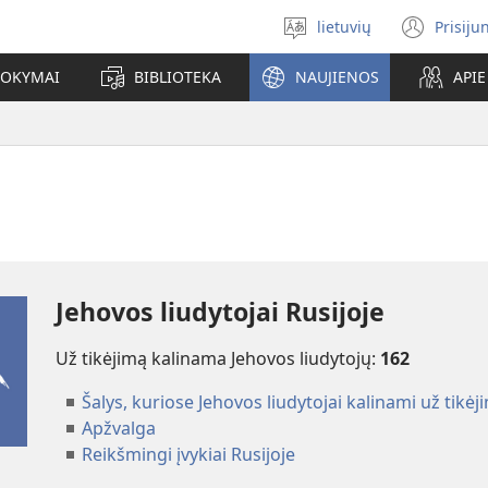
lietuvių
Prisiju
Pasirinkite
(ats
kalbą
nauj
MOKYMAI
BIBLIOTEKA
NAUJIENOS
API
lang
Jehovos liudytojai Rusijoje
Už tikėjimą kalinama Jehovos liudytojų:
162
Šalys, kuriose Jehovos liudytojai kalinami už tikėj
Apžvalga
Reikšmingi įvykiai Rusijoje