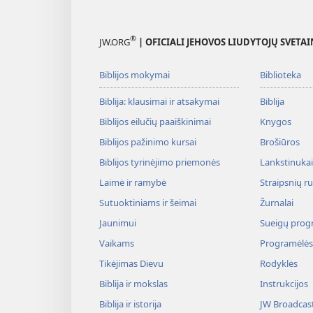
®
JW.ORG
| OFICIALI JEHOVOS LIUDYTOJŲ SVETAI
Biblijos mokymai
Biblioteka
Biblija: klausimai ir atsakymai
Biblija
Biblijos eilučių paaiškinimai
Knygos
Biblijos pažinimo kursai
Brošiūros
Biblijos tyrinėjimo priemonės
Lankstinukai 
Laimė ir ramybė
Straipsnių r
Sutuoktiniams ir šeimai
Žurnalai
Jaunimui
Sueigų prog
Vaikams
Programėlės
Tikėjimas Dievu
Rodyklės
Biblija ir mokslas
Instrukcijos
Biblija ir istorija
JW Broadcas