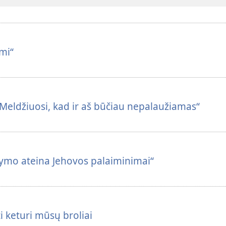
mi“
Meldžiuosi, kad ir aš būčiau nepalaužiamas“
ymo ateina Jehovos palaiminimai“
sti keturi mūsų broliai