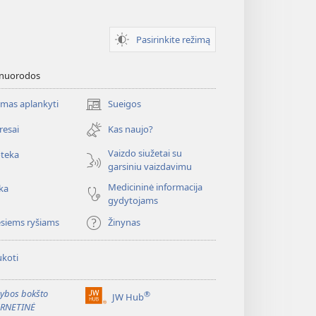
Pasirinkite režimą
 nuorodos
mas aplankyti
Sueigos
(atsiveria
naujas
resai
Kas naujo?
langas)
Vaizdo siužetai su
oteka
garsiniu vaizdavimu
Medicininė informacija
ka
gydytojams
esiems ryšiams
Žinynas
koti
ybos bokšto
®
JW Hub
(atsiveria
ERNETINĖ