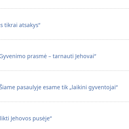
s tikrai atsakys“
Gyvenimo prasmė – tarnauti Jehovai“
iame pasaulyje esame tik „laikini gyventojai“
 likti Jehovos pusėje“