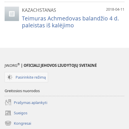
2018-04-11
KAZACHSTANAS
Teimuras Achmedovas balandžio 4 d.
paleistas iš kalėjimo
®
JW.ORG
| OFICIALI JEHOVOS LIUDYTOJŲ SVETAINĖ
Pasirinkite režimą
Greitosios nuorodos
Prašymas aplankyti
Sueigos
(atsiveria
naujas
Kongresai
(atsiveria
langas)