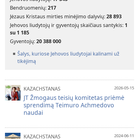
Bendruomenių:
217
Jėzaus Kristaus mirties minėjimo dalyvių:
28 893
Jehovos liudytojų ir gyventojų skaičiaus santykis:
1
su
1 185
Gyventojų:
20 388 000
Šalys, kuriose Jehovos liudytojai kalinami už
tikėjimą
2026-05-15
KAZACHSTANAS
JT Žmogaus teisių komitetas priėmė
sprendimą Teimuro Achmedovo
naudai
2024-06-11
KAZACHSTANAS