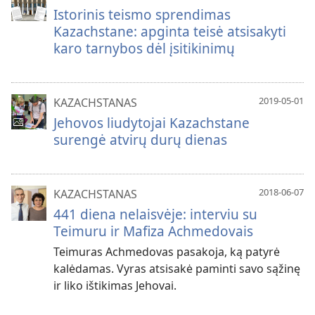
Istorinis teismo sprendimas
Kazachstane: apginta teisė atsisakyti
karo tarnybos dėl įsitikinimų
2019-05-01
KAZACHSTANAS
Jehovos liudytojai Kazachstane
surengė atvirų durų dienas
2018-06-07
KAZACHSTANAS
441 diena nelaisvėje: interviu su
Teimuru ir Mafiza Achmedovais
Teimuras Achmedovas pasakoja, ką patyrė
kalėdamas. Vyras atsisakė paminti savo sąžinę
ir liko ištikimas Jehovai.