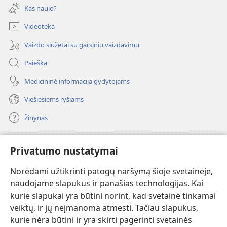
naujas
Kas naujo?
langas)
Videoteka
Vaizdo siužetai su garsiniu vaizdavimu
Paieška
Medicininė informacija gydytojams
Viešiesiems ryšiams
Žinynas
Paaukoti
(atsiveria
Privatumo nustatymai
naujas
langas)
Norėdami užtikrinti patogų naršymą šioje svetainėje,
Sargybos bokšto INTERNETINĖ BIBLIOTEKA
(atsiveria
naudojame slapukus ir panašias technologijas. Kai
naujas
®
JW Hub
kurie slapukai yra būtini norint, kad svetainė tinkamai
langas)
(atsiveria
veiktų, ir jų neįmanoma atmesti. Tačiau slapukus,
naujas
®
JW Library
langas)
kurie nėra būtini ir yra skirti pagerinti svetainės