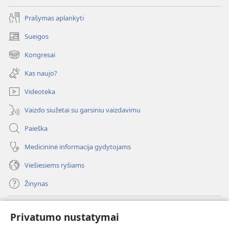
Prašymas aplankyti
Sueigos
(atsiveria
naujas
Kongresai
(atsiveria
langas)
naujas
Kas naujo?
langas)
Videoteka
Vaizdo siužetai su garsiniu vaizdavimu
Paieška
Medicininė informacija gydytojams
Viešiesiems ryšiams
Žinynas
Paaukoti
(atsiveria
Privatumo nustatymai
naujas