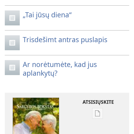
„Tai jūsų diena“
Trisdešimt antras puslapis
Ar norėtumėte, kad jus
aplankytų?
ATSISIŲSKITE
Skaitmeninių
leidinių
atsisiuntimo