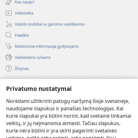
Kas naujo?
langas)
Videoteka
Vaizdo siužetai su garsiniu vaizdavimu
Paieška
Medicininė informacija gydytojams
Viešiesiems ryšiams
Žinynas
Paaukoti
(atsiveria
Privatumo nustatymai
naujas
langas)
Norėdami užtikrinti patogų naršymą šioje svetainėje,
Sargybos bokšto INTERNETINĖ BIBLIOTEKA
(atsiveria
naudojame slapukus ir panašias technologijas. Kai
naujas
®
JW Hub
kurie slapukai yra būtini norint, kad svetainė tinkamai
langas)
(atsiveria
veiktų, ir jų neįmanoma atmesti. Tačiau slapukus,
naujas
®
JW Library
langas)
kurie nėra būtini ir yra skirti pagerinti svetainės