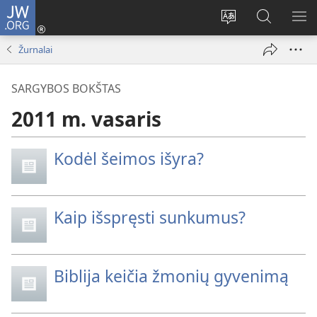
JW.ORG
Prisijungti
(atsiveria
Pakeisti
Paieška
RO
naujas
svetainės
svetainėj
ME
Žurnalai
langas)
kalbą
JW.ORG
SARGYBOS BOKŠTAS
2011 m. vasaris
Kodėl šeimos išyra?
Kaip išspręsti sunkumus?
Biblija keičia žmonių gyvenimą