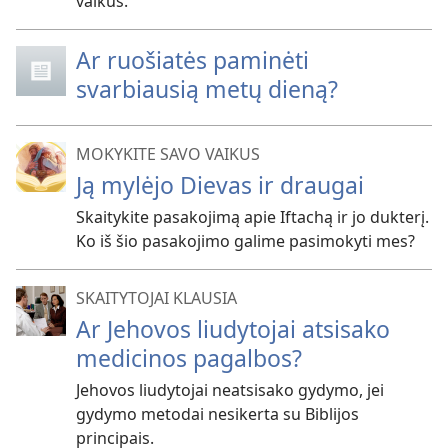
vaikus.
Ar ruošiatės paminėti
svarbiausią metų dieną?
MOKYKITE SAVO VAIKUS
Ją mylėjo Dievas ir draugai
Skaitykite pasakojimą apie Iftachą ir jo dukterį.
Ko iš šio pasakojimo galime pasimokyti mes?
SKAITYTOJAI KLAUSIA
Ar Jehovos liudytojai atsisako
medicinos pagalbos?
Jehovos liudytojai neatsisako gydymo, jei
gydymo metodai nesikerta su Biblijos
principais.