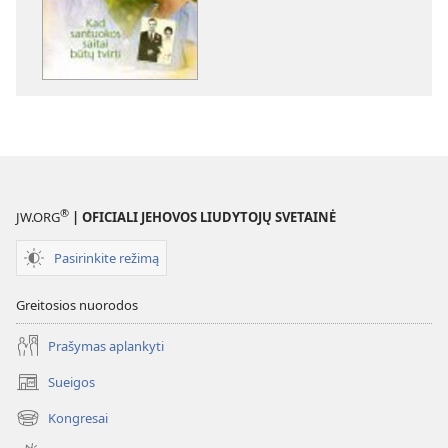
parinktys
SARGYBOS
BOKŠTAS
2011 m.
vasaris
®
JW.ORG
| OFICIALI JEHOVOS LIUDYTOJŲ SVETAINĖ
Pasirinkite režimą
Greitosios nuorodos
Prašymas aplankyti
Sueigos
(atsiveria
naujas
Kongresai
(atsiveria
langas)
naujas