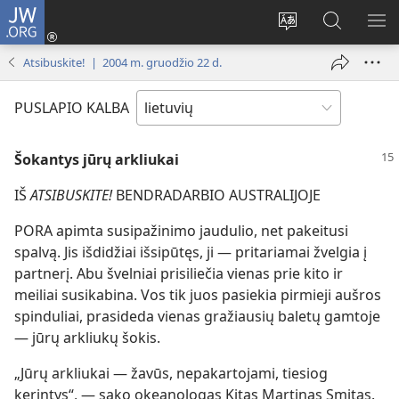
JW.ORG
Prisijungti
(atsiveria
Pakeisti
Paieška
RO
naujas
svetainės
svetainėj
ME
Atsibuskite! | 2004 m. gruodžio 22 d.
langas)
kalbą
JW.ORG
PUSLAPIO KALBA
Šokantys jūrų arkliukai
IŠ
ATSIBUSKITE!
BENDRADARBIO AUSTRALIJOJE
PORA apimta susipažinimo jaudulio, net pakeitusi
spalvą. Jis išdidžiai išsipūtęs, ji — pritariamai žvelgia į
partnerį. Abu švelniai prisiliečia vienas prie kito ir
meiliai susikabina. Vos tik juos pasiekia pirmieji aušros
spinduliai, prasideda vienas gražiausių baletų gamtoje
— jūrų arkliukų šokis.
„Jūrų arkliukai — žavūs, nepakartojami, tiesiog
kerintys“, — sako okeanologas Kitas Martinas Smitas.