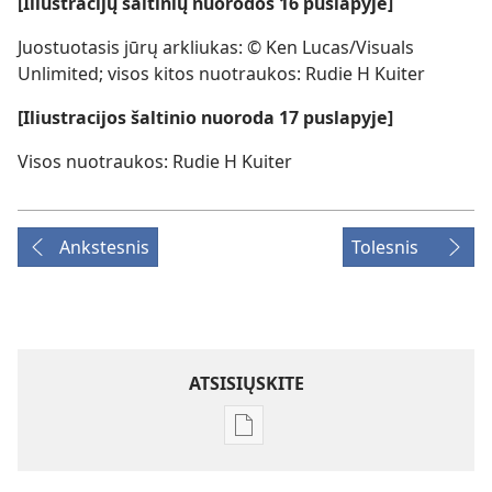
[Iliustracijų šaltinių nuorodos 16 puslapyje]
Juostuotasis jūrų arkliukas: © Ken Lucas/Visuals
Unlimited; visos kitos nuotraukos: Rudie H Kuiter
[Iliustracijos šaltinio nuoroda 17 puslapyje]
Visos nuotraukos: Rudie H Kuiter
Ankstesnis
Tolesnis
ATSISIŲSKITE
Skaitmeninių
leidinių
atsisiuntimo