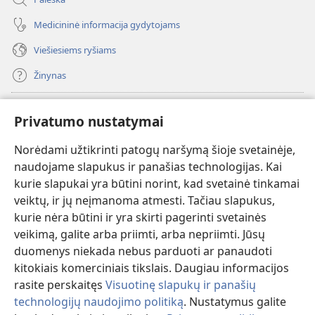
Medicininė informacija gydytojams
Viešiesiems ryšiams
Žinynas
Paaukoti
(atsiveria
Privatumo nustatymai
naujas
langas)
Norėdami užtikrinti patogų naršymą šioje svetainėje,
Sargybos bokšto INTERNETINĖ BIBLIOTEKA
(atsiveria
naudojame slapukus ir panašias technologijas. Kai
naujas
®
JW Hub
kurie slapukai yra būtini norint, kad svetainė tinkamai
langas)
(atsiveria
veiktų, ir jų neįmanoma atmesti. Tačiau slapukus,
naujas
®
JW Library
langas)
kurie nėra būtini ir yra skirti pagerinti svetainės
veikimą, galite arba priimti, arba nepriimti. Jūsų
Watchtower Library
duomenys niekada nebus parduoti ar panaudoti
kitokiais komerciniais tikslais. Daugiau informacijos
rasite perskaitęs
Visuotinę slapukų ir panašių
technologijų naudojimo politiką
. Nustatymus galite