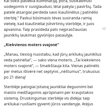
Kai šokis pasiekia kulminaciją, pora, susikabinusi
uodegomis ir susiglaudusi, lėtai pakyla į paviršių. Tada
patelė atsargiai perdeda savo kiaušinėlius į patinėlio
sterblę.“ Paskui būsimasis tėvas susiranda ramią
vietelę, kad kiaušinėliai įsitvirtintų sterblėje, ir juos
apvaisina. Taip prasideda
pats neįprasčiausias
jauniklių laukimas gyvūnijos pasaulyje.
„Kiekvienos moters svajonė“
„Manau, tiesiog nuostabu, kad jūrų arkliukų jauniklius
veda patinėliai“, — sako viena moteris. „Tai kiekvienos
moters svajonė“, — šmaikštauja kita. Vienas patinėlis
per metus ištvėrė net septynis „nėštumus“, trukusius
po 21 dieną!
Sterblėje patogiai įsitaisę jaunikliai deguonimi bei
maisto medžiagomis aprūpinami per kraujotakos
sistemą. Druskingumas sterblėje vis didėja: taip
arkliukai ruošiami gyventi jūros vandenyje. Atėjus