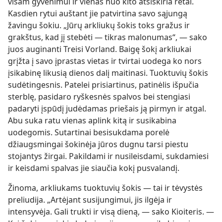
visam gyvenimui ir vienas nuo kito atsiskiria retai.
Kasdien rytui auštant jie patvirtina savo sąjungą
žavingu šokiu. „Jūrų arkliukų šokis toks gražus ir
grakštus, kad jį stebėti — tikras malonumas“, — sako
juos auginanti Treisi Vorland. Baigę šokį arkliukai
grįžta į savo įprastas vietas ir tvirtai uodega ko nors
įsikabinę likusią dienos dalį maitinasi. Tuoktuvių šokis
sudėtingesnis. Patelei prisiartinus, patinėlis išpučia
sterblę, pasidaro ryškesnės spalvos bei stengiasi
padaryti įspūdį judėdamas priešais ją pirmyn ir atgal.
Abu suka ratu vienas aplink kitą ir susikabina
uodegomis. Sutartinai besisukdama porelė
džiaugsmingai šokinėja jūros dugnu tarsi piestu
stojantys žirgai. Pakildami ir nusileisdami, sukdamiesi
ir keisdami spalvas jie siaučia kokį pusvalandį.
Žinoma, arkliukams tuoktuvių šokis — tai ir tėvystės
preliudija. „Artėjant susijungimui, jis ilgėja ir
intensyvėja. Gali trukti ir visą dieną, — sako Kioiteris. —