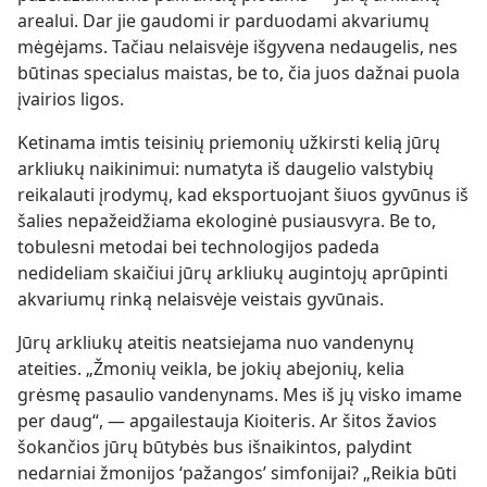
arealui. Dar jie gaudomi ir parduodami akvariumų
mėgėjams. Tačiau nelaisvėje išgyvena nedaugelis, nes
būtinas specialus maistas, be to, čia juos dažnai puola
įvairios ligos.
Ketinama imtis teisinių priemonių užkirsti kelią jūrų
arkliukų naikinimui: numatyta iš daugelio valstybių
reikalauti įrodymų, kad eksportuojant šiuos gyvūnus iš
šalies nepažeidžiama ekologinė pusiausvyra. Be to,
tobulesni metodai bei technologijos padeda
nedideliam skaičiui jūrų arkliukų augintojų aprūpinti
akvariumų rinką nelaisvėje veistais gyvūnais.
Jūrų arkliukų ateitis neatsiejama nuo vandenynų
ateities. „Žmonių veikla, be jokių abejonių, kelia
grėsmę pasaulio vandenynams. Mes iš jų visko imame
per daug“, — apgailestauja Kioiteris. Ar šitos žavios
šokančios jūrų būtybės bus išnaikintos, palydint
nedarniai žmonijos ‘pažangos’ simfonijai? „Reikia būti