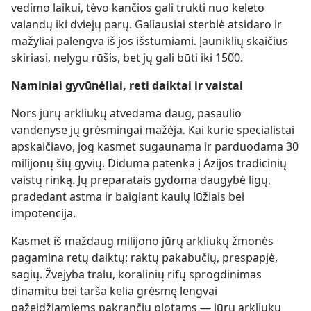
vedimo laikui, tėvo kančios gali trukti nuo keleto
valandų iki dviejų parų. Galiausiai sterblė atsidaro ir
mažyliai palengva iš jos išstumiami. Jauniklių skaičius
skiriasi, nelygu rūšis, bet jų gali būti iki 1500.
Naminiai gyvūnėliai, reti daiktai ir vaistai
Nors jūrų arkliukų atvedama daug, pasaulio
vandenyse jų grėsmingai mažėja. Kai kurie specialistai
apskaičiavo, jog kasmet sugaunama ir parduodama 30
milijonų šių gyvių. Diduma patenka į Azijos tradicinių
vaistų rinką. Jų preparatais gydoma daugybė ligų,
pradedant astma ir baigiant kaulų lūžiais bei
impotencija.
Kasmet iš maždaug milijono jūrų arkliukų žmonės
pagamina retų daiktų: raktų pakabučių, prespapjė,
sagių. Žvejyba tralu, koralinių rifų sprogdinimas
dinamitu bei tarša kelia grėsmę lengvai
pažeidžiamiems pakrančių plotams — jūrų arkliukų