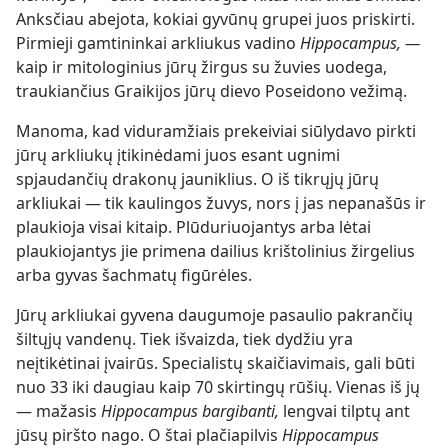
Anksčiau abejota, kokiai gyvūnų grupei juos priskirti.
Pirmieji gamtininkai arkliukus vadino
Hippocampus, —
kaip ir mitologinius jūrų žirgus su žuvies uodega,
traukiančius Graikijos jūrų dievo Poseidono vežimą.
Manoma, kad viduramžiais prekeiviai siūlydavo pirkti
jūrų arkliukų įtikinėdami juos esant ugnimi
spjaudančių drakonų jauniklius. O iš tikrųjų jūrų
arkliukai — tik kaulingos žuvys, nors į jas nepanašūs ir
plaukioja visai kitaip. Plūduriuojantys arba lėtai
plaukiojantys jie primena dailius krištolinius žirgelius
arba gyvas šachmatų figūrėles.
Jūrų arkliukai gyvena daugumoje pasaulio pakrančių
šiltųjų vandenų. Tiek išvaizda, tiek dydžiu yra
neįtikėtinai įvairūs. Specialistų skaičiavimais, gali būti
nuo 33 iki daugiau kaip 70 skirtingų rūšių. Vienas iš jų
— mažasis
Hippocampus bargibanti,
lengvai tilptų ant
jūsų piršto nago. O štai plačiapilvis
Hippocampus