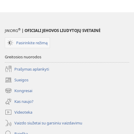
parinktys
ATSIBUSKITE!
2004 m.
gruodžio 22 d.
®
JW.ORG
| OFICIALI JEHOVOS LIUDYTOJŲ SVETAINĖ
Pasirinkite režimą
Greitosios nuorodos
Prašymas aplankyti
Sueigos
(atsiveria
naujas
Kongresai
(atsiveria
langas)
naujas
Kas naujo?
langas)
Videoteka
Vaizdo siužetai su garsiniu vaizdavimu
Paieška