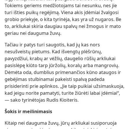
Tokiems geriems medžiotojams tai nesunku, nes jie
turi išties puikų regėjimą. Viena akis įdėmiai žvalgosi
grobio priekyje, o kita tyrinėja, kas yra už nugaros. Be
to, arkliukai skiria daugiau spalvų nei žmogus ir mato
geriau nei dauguma žuvų.
Tačiau ir patys turi saugotis, kad jų kas nors
nesušveistų pietums. Kad išvengtų plėšrūnų,
pavyzdžiui, krabų ar vėžlių, daugelio rūšių arkliukai
pasislėpę kiūto tarp jūržolių, koralų arba mangrovių.
Dėmėta oda, dumblius primenančios kūno ataugos ir
gebėjimas stulbinamai pakeisti spalvą padeda
prisiderinti prie aplinkos. „Jie taip puikiai užsimaskuoja,
kad jeigu norite pamatyti, turite žiūrėti labai įdėmiai“,
— sako tyrinėtojas Rudis Kioiteris.
Šokis ir meilinimasis
Kitaip nei dauguma žuvų, jūrų arkliukai susiporuoja