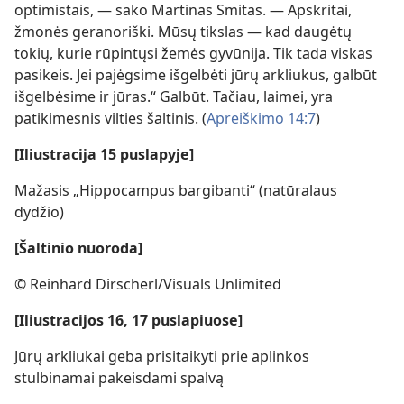
optimistais, — sako Martinas Smitas. — Apskritai,
žmonės geranoriški. Mūsų tikslas — kad daugėtų
tokių, kurie rūpintųsi žemės gyvūnija. Tik tada viskas
pasikeis. Jei pajėgsime išgelbėti jūrų arkliukus, galbūt
išgelbėsime ir jūras.“ Galbūt. Tačiau, laimei, yra
patikimesnis vilties šaltinis. (
Apreiškimo 14:7
)
[Iliustracija 15 puslapyje]
Mažasis „Hippocampus bargibanti“ (natūralaus
dydžio)
[Šaltinio nuoroda]
© Reinhard Dirscherl/Visuals Unlimited
[Iliustracijos 16, 17 puslapiuose]
Jūrų arkliukai geba prisitaikyti prie aplinkos
stulbinamai pakeisdami spalvą