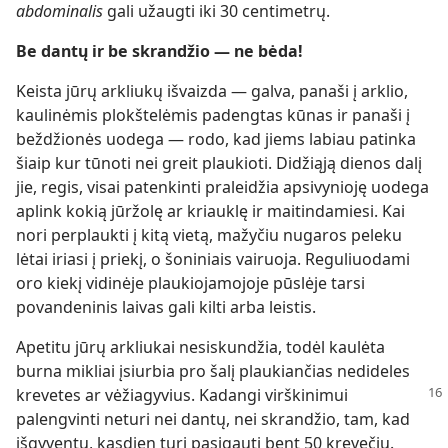
abdominalis
gali užaugti iki 30 centimetrų.
Be dantų ir be skrandžio — ne bėda!
Keista jūrų arkliukų išvaizda — galva, panaši į arklio,
kaulinėmis plokštelėmis padengtas kūnas ir panaši į
beždžionės uodega — rodo, kad jiems labiau patinka
šiaip kur tūnoti nei greit plaukioti. Didžiąją dienos dalį
jie, regis, visai patenkinti praleidžia apsivynioję uodega
aplink kokią jūržolę ar kriauklę ir maitindamiesi. Kai
nori perplaukti į kitą vietą, mažyčiu nugaros peleku
lėtai iriasi į priekį, o šoniniais vairuoja. Reguliuodami
oro kiekį vidinėje plaukiojamojoje pūslėje tarsi
povandeninis laivas gali kilti arba leistis.
Apetitu jūrų arkliukai nesiskundžia, todėl kaulėta
burna mikliai įsiurbia pro šalį plaukiančias nedideles
krevetes ar vėžiagyvius.
Kadangi virškinimui
palengvinti neturi nei dantų, nei skrandžio, tam, kad
išgyventų, kasdien turi pasigauti bent 50 krevečių.