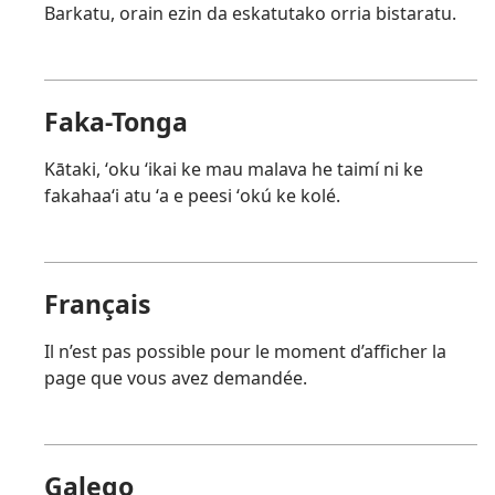
Barkatu, orain ezin da eskatutako orria bistaratu.
Faka-Tonga
Kātaki, ʻoku ʻikai ke mau malava he taimí ni ke
fakahaaʻi atu ʻa e peesi ʻokú ke kolé.
Français
Il n’est pas possible pour le moment d’afficher la
page que vous avez demandée.
Galego