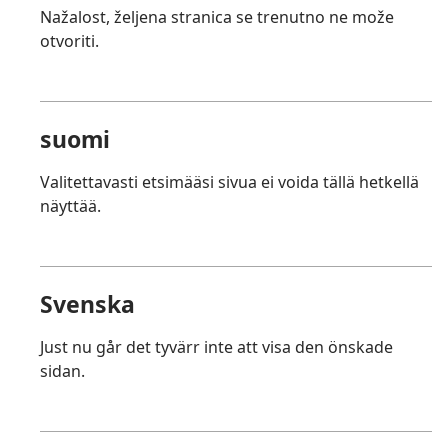
Nažalost, željena stranica se trenutno ne može
otvoriti.
suomi
Valitettavasti etsimääsi sivua ei voida tällä hetkellä
näyttää.
Svenska
Just nu går det tyvärr inte att visa den önskade
sidan.