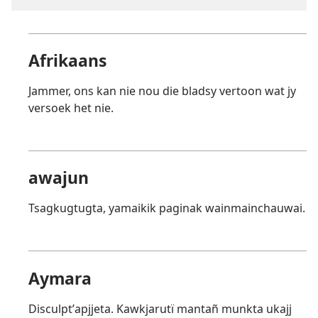
Afrikaans
Jammer, ons kan nie nou die bladsy vertoon wat jy
versoek het nie.
awajun
Tsagkugtugta, yamaikik paginak wainmainchauwai.
Aymara
Disculptʼapjjeta. Kawkjarutï mantañ munkta ukajj