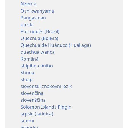
Nzema
Oshikwanyama
Pangasinan
polski
Português (Brasil)
Quechua (Bolivia)
Quechua de Huánuco (Huallaga)
quechua wanca
Română
shipibo-conibo
Shona
shqip
slovenski znakovni jezik
slovenčina
slovenščina
Solomon Islands Pidgin
srpski (latinica)
suomi
Svenska