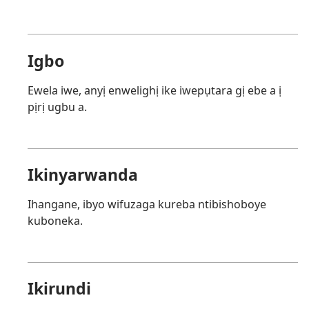
Igbo
Ewela iwe, anyị enwelighị ike iwepụtara gị ebe a ị
pịrị ugbu a.
Ikinyarwanda
Ihangane, ibyo wifuzaga kureba ntibishoboye
kuboneka.
Ikirundi