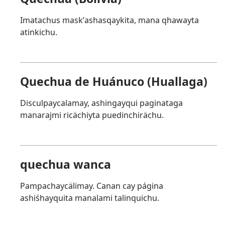
Imatachus maskʼashasqaykita, mana qhawayta
atinkichu.
Quechua de Huánuco (Huallaga)
Disculpaycalamay, ashingayqui paginataga
manarajmi ricächiyta puedinchirächu.
quechua wanca
Pampachaycälimay. Canan cay página
ashiśhayquita manalami talinquichu.