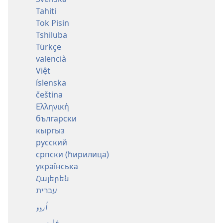
Tahiti
Tok Pisin
Tshiluba
Türkçe
valencià
Việt
íslenska
čeština
Ελληνική
български
кыргыз
русский
српски (ћирилица)
українська
Հայերեն
עברית
اُردو
فارسی