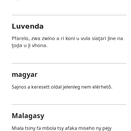
Luvenda
Pfarelo, zwa zwino a ri koni u vula siaṱari ḽine na
ṱoḓa u ḽi vhona.
magyar
Sajnos a keresett oldal jelenleg nem elérhető.
Malagasy
Miala tsiny fa mbola tsy afaka miseho ny pejy