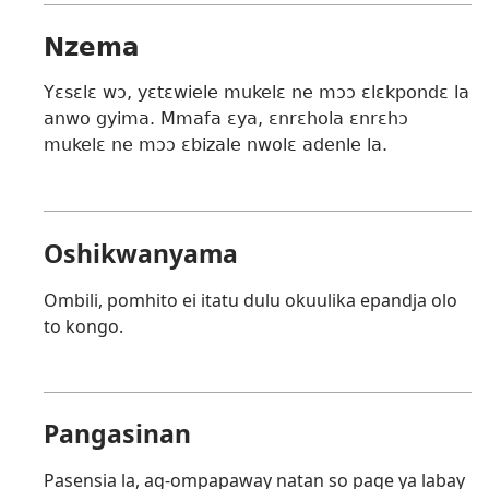
Nzema
Yɛsɛlɛ wɔ, yɛtɛwiele mukelɛ ne mɔɔ ɛlɛkpondɛ la
anwo gyima. Mmafa ɛya, ɛnrɛhola ɛnrɛhɔ
mukelɛ ne mɔɔ ɛbizale nwolɛ adenle la.
Oshikwanyama
Ombili, pomhito ei itatu dulu okuulika epandja olo
to kongo.
Pangasinan
Pasensia la, ag-ompapaway natan so page ya labay