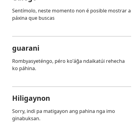
Sentímolo, neste momento non é posible mostrar a
páxina que buscas
guarani
Rombyasyeténgo, péro koʼág̃a ndaikatúi rehecha
ko páhina.
Hiligaynon
Sorry, indi pa matigayon ang pahina nga imo
ginabuksan.