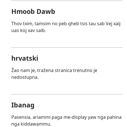
Hmoob Dawb
Thov txim, tamsim no peb qheb tsis tau sab Vej xaij
uas koj xav saib.
hrvatski
Žao nam je, tražena stranica trenutno je
nedostupna.
Ibanag
Pasensia, ariammi paga me-display yaw nga pahina
nga kiddawammu.