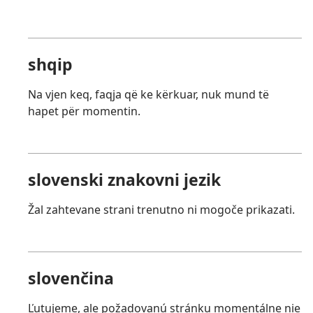
shqip
Na vjen keq, faqja që ke kërkuar, nuk mund të
hapet për momentin.
slovenski znakovni jezik
Žal zahtevane strani trenutno ni mogoče prikazati.
slovenčina
Ľutujeme, ale požadovanú stránku momentálne nie