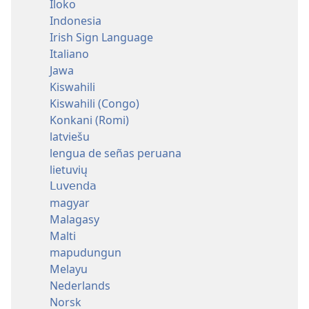
Iloko
Indonesia
Irish Sign Language
Italiano
Jawa
Kiswahili
Kiswahili (Congo)
Konkani (Romi)
latviešu
lengua de señas peruana
lietuvių
Luvenda
magyar
Malagasy
Malti
mapudungun
Melayu
Nederlands
Norsk