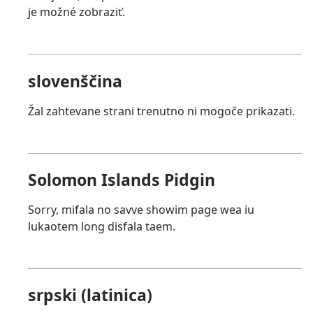
je možné zobraziť.
slovenščina
Žal zahtevane strani trenutno ni mogoče prikazati.
Solomon Islands Pidgin
Sorry, mifala no savve showim page wea iu
lukaotem long disfala taem.
srpski (latinica)