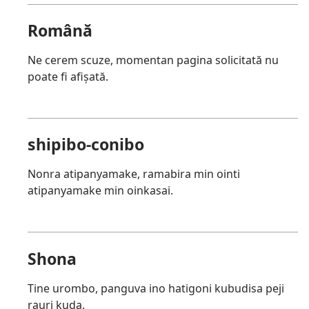
Română
Ne cerem scuze, momentan pagina solicitată nu
poate fi afișată.
shipibo-conibo
Nonra atipanyamake, ramabira min ointi
atipanyamake min oinkasai.
Shona
Tine urombo, panguva ino hatigoni kubudisa peji
rauri kuda.