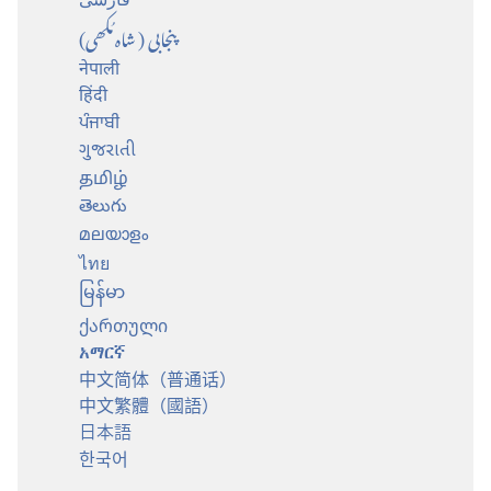
پنجابی (شاہ مُکھی)
नेपाली
हिंदी
ਪੰਜਾਬੀ
ગુજરાતી
தமிழ்
తెలుగు
മലയാളം
ไทย
မြန်မာ
ქართული
አማርኛ
中文简体（普通话）
中文繁體（國語）
日本語
한국어