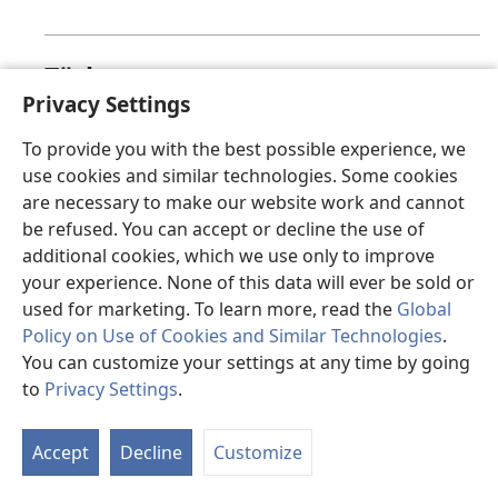
Türkçe
Privacy Settings
Üzgünüz, bu sayfa şu anda görüntülenemiyor.
To provide you with the best possible experience, we
use cookies and similar technologies. Some cookies
are necessary to make our website work and cannot
valencià
be refused. You can accept or decline the use of
additional cookies, which we use only to improve
Ho sentim, en este moment la pàgina que busques
your experience. None of this data will ever be sold or
no està disponible.
used for marketing. To learn more, read the
Global
Policy on Use of Cookies and Similar Technologies
.
You can customize your settings at any time by going
to
Privacy Settings
.
Việt
Accept
Decline
Customize
Hiện trang mà bạn yêu cầu không thể hiển thị.