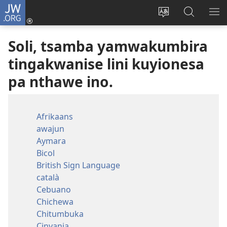
JW.ORG
Log
In
Change
Tswagani
SH
(opens
site
pa
ME
Soli, tsamba yamwakumbira
new
language
JW.ORG
window)
tingakwanise lini kuyionesa
pa nthawe ino.
Afrikaans
awajun
Aymara
Bicol
British Sign Language
català
Cebuano
Chichewa
Chitumbuka
Cinyanja