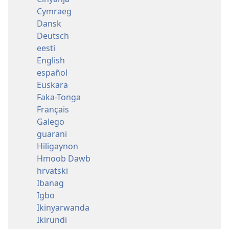
Cymraeg
Dansk
Deutsch
eesti
English
español
Euskara
Faka-Tonga
Français
Galego
guarani
Hiligaynon
Hmoob Dawb
hrvatski
Ibanag
Igbo
Ikinyarwanda
Ikirundi