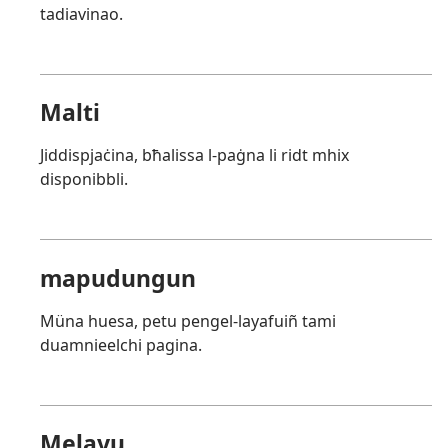
tadiavinao.
Malti
Jiddispjaċina, bħalissa l-paġna li ridt mhix
disponibbli.
mapudungun
Müna huesa, petu pengel-layafuiñ tami
duamnieelchi pagina.
Melayu