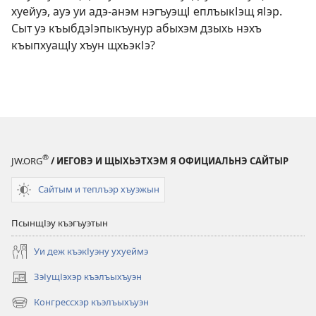
хуейуэ, ауэ уи адэ-анэм нэгъуэщІ еплъыкІэщ яІэр.
Сыт уэ къыбдэІэпыкъунур абыхэм дзыхь нэхъ
къыпхуащІу хъун щхьэкІэ?
®
JW.ORG
/ ИЕГОВЭ И ЩЫХЬЭТХЭМ Я ОФИЦИАЛЬНЭ САЙТЫР
Сайтым и теплъэр хъуэжын
ПсынщІэу къэгъуэтын
Уи деж къэкІуэну ухуеймэ
ЗэІущІэхэр къэлъыхъуэн
(opens
new
Конгрессхэр къэлъыхъуэн
(opens
window)