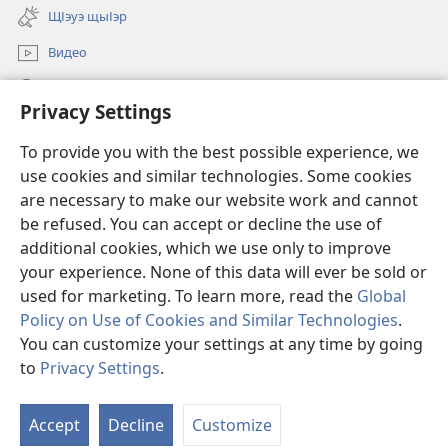
new
ЩІэуэ щыІэр
window)
Видео
Къэлъыхъуэн
Privacy Settings
Арэзыуэ къат ахъшэ
(opens
To provide you with the best possible experience, we
new
use cookies and similar technologies. Some cookies
window)
ХъумакІуэ чэщанэм и ОНЛАЙН-БИБЛИОТЕКЭР™
are necessary to make our website work and cannot
(opens
be refused. You can accept or decline the use of
new
®
JW Hub
window)
additional cookies, which we use only to improve
(opens
new
your experience. None of this data will ever be sold or
window)
used for marketing. To learn more, read the
Global
Policy on Use of Cookies and Similar Technologies
.
Copyright
© 2026 Watch Tower Bible and Tract Society of Pennsylvania.
You can customize your settings at any time by going
КЪЫЗЭРЫБГЪЭСЭБЭПЫНУ УЗЭРЫХУИТЫР
|
КОНФИДЕНЦИАЛЫМ
to
Privacy Settings
.
ТЕУХУА ХАБЗЭР
|
PRIVACY SETTINGS
Accept
Decline
Customize