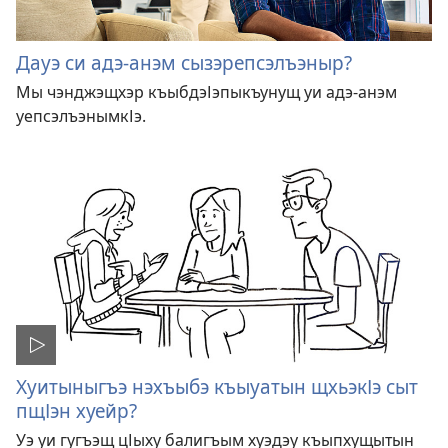
Дауэ си адэ-анэм сызэрепсэлъэныр?
Мы чэнджэщхэр къыбдэІэпыкъунущ уи адэ-анэм
уепсэлъэнымкІэ.
Хуитыныгъэ нэхъыбэ къыуатын щхьэкІэ сыт
пщІэн хуейр?
Уэ уи гугъэщ цІыху балигъым хуэдэу къыпхущытын