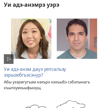
Уи адэ-анэмрэ уэрэ
Уи адэ-анэм дауэ уепсалъэу
зэрызебгъэсэнур?
Абы узэригугъам нэхърэ нэхъыбэ сэбэпынагъ
къыпхуихьыфынущ.