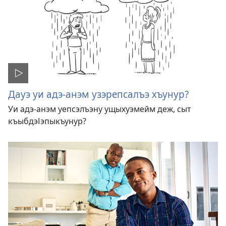
Дауэ уи адэ-анэм узэрепсалъэ хъунур?
Уи адэ-анэм уепсэлъэну ущыхуэмейм деж, сыт
къыбдэІэпыкъунур?