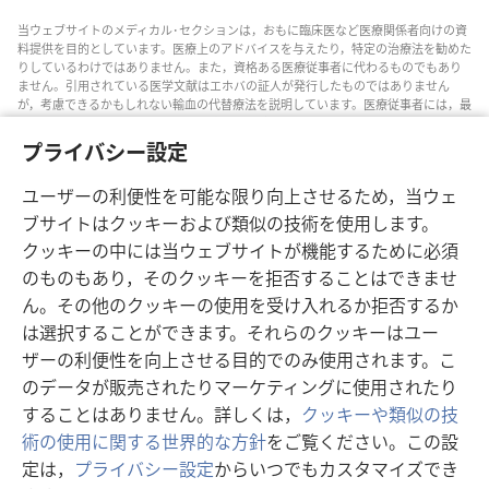
当ウェブサイトのメディカル･セクションは，おもに臨床医など医療関係者向けの資
料提供を目的としています。医療上のアドバイスを与えたり，特定の治療法を勧めた
りしているわけではありません。また，資格ある医療従事者に代わるものでもあり
ません。引用されている医学文献はエホバの証人が発行したものではありません
が，考慮できるかもしれない輸血の代替療法を説明しています。医療従事者には，最
新情報に通じるようにし，患者と治療の選択肢について話し合い，患者が自分の健
康状態，意思，価値観，信条に合った決定を下せるよう助ける責任があります。記
プライバシー設定
されている方法すべてがどの患者にも当てはまるとは限らず，患者によっては受け入
れられないものもあります。
ユーザーの利便性を可能な限り向上させるため，当ウェ
患者の皆さんへ: 自分の健康状態や治療法については，医師などの医療従事者のアド
ブサイトはクッキーおよび類似の技術を使用します。
バイスを求めるようにしてください。病気の疑いがあるなら，医師の診察を受けて
クッキーの中には当ウェブサイトが機能するために必須
ください。
のものもあり，そのクッキーを拒否することはできませ
このウェブサイトの利用は，当サイトの利用規約に準拠するものとします。
ん。その他のクッキーの使用を受け入れるか拒否するか
は選択することができます。それらのクッキーはユー
ザーの利便性を向上させる目的でのみ使用されます。こ
画面表示の設定
のデータが販売されたりマーケティングに使用されたり
することはありません。詳しくは，
クッキーや類似の技
術の使用に関する世界的な方針
をご覧ください。この設
定は，
プライバシー設定
からいつでもカスタマイズでき
Copyright
© 2026 Watch Tower Bible and Tract Society of Pennsylvania.