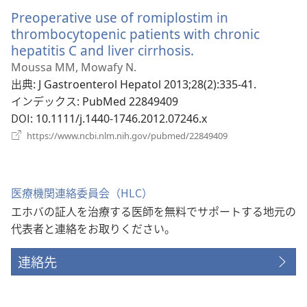
い
Preoperative use of romiplostim in
タ
ブ
thrombocytopenic patients with chronic
で
hepatitis C and liver cirrhosis.
（新
開
し
Moussa MM, Mowafy N.
く）
い
出典
‎: J Gastroenterol Hepatol 2013;28(2):335-41.
タ
インデックス
‎: PubMed 22849409
ブ
DOI
‎: 10.1111/j.1440-1746.2012.07246.x
で
（新
https://www.ncbi.nlm.nih.gov/pubmed/22849409
開
し
い
く）
タ
ブ
医療機関連絡委員会（HLC）
で
エホバの証人を治療する医師を無料でサポートする地元の
開
く）
代表者と連絡をお取りください。
連絡先