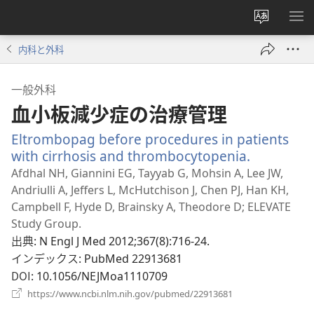
サ
メ
イ
ニ
内科と外科
ト
を
の
表
一般外科
言
示
血小板減少症の治療管理
語
を
Eltrombopag before procedures in patients
変
with cirrhosis and thrombocytopenia.
（新
え
し
Afdhal NH, Giannini EG, Tayyab G, Mohsin A, Lee JW,
る
い
Andriulli A, Jeffers L, McHutchison J, Chen PJ, Han KH,
タ
Campbell F, Hyde D, Brainsky A, Theodore D; ELEVATE
ブ
Study Group.
で
出典
‎: N Engl J Med 2012;367(8):716-24.
開
インデックス
‎: PubMed 22913681
く）
DOI
‎: 10.1056/NEJMoa1110709
（新
https://www.ncbi.nlm.nih.gov/pubmed/22913681
し