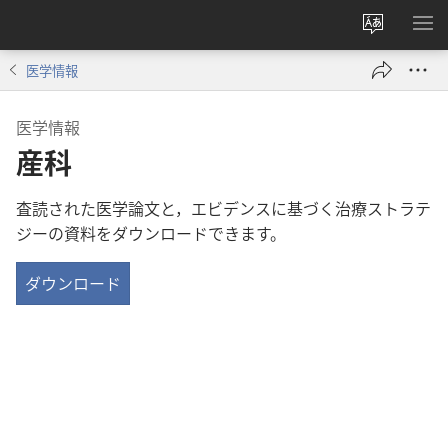
サ
メ
イ
ニ
医学情報
ト
を
の
表
医学情報
言
示
産科
語
を
査読された医学論文と，エビデンスに基づく治療ストラテ
変
ジーの資料をダウンロードできます。
え
る
ダウンロード