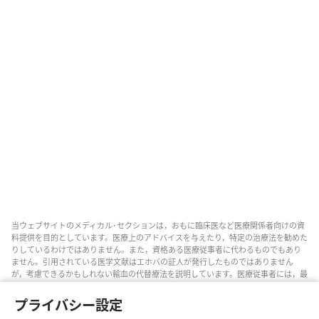
当ウェブサイトのメディカル･セクションは，おもに臨床医など医療関係者向けの資
料提供を目的としています。医療上のアドバイスを与えたり，特定の治療法を勧めた
りしているわけではありません。また，資格ある医療従事者に代わるものでもあり
ません。引用されている医学文献はエホバの証人が発行したものではありません
が，考慮できるかもしれない輸血の代替療法を説明しています。医療従事者には，最
新情報に通じるようにし，患者と治療の選択肢について話し合い，患者が自分の健
康状態，意思，価値観，信条に合った決定を下せるよう助ける責任があります。記
プライバシー設定
されている方法すべてがどの患者にも当てはまるとは限らず，患者によっては受け入