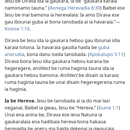
Iesu be Dirava ida ia gaukara, ia be “gaukara karaia
namonamo tauna.” (
Aonega Herevadia 8:30
) Baibel ese
Iesu be inai bamona ia herevalaia: Ia amo Dirava ese
gau ibounai guba ai bona tanobada ai ia havaraia.”​—
Kolose 1:16
.
Dirava be Iesu ida ia gaukara hebou gau ibounai idia
karaia totona. Ia havaraia gaudia haida be
guba
anerudia
, bona danu iseda tanobada. (
Apokalupo 5:11
)
Dirava bona Iesu idia gaukara hebou karana be
hegeregere,
architect
be ruma haginia tauna ida ia
gaukara hebou bamona.
Architect
be disain ia karaia;
ruma haginia tauna be unai disain hegeregerena ruma
ia haginia.
Ia be Hereva.
Iesu be tanobada ai ia do mai lasi
neganai, Baibel ia gwau, Iesu be “Hereva.” (
Ioane 1:1
)
Unai ena anina be, Dirava ese iena Natuna ia
gaukaralaia ena hadibaia hereva bona hakaua
herevadia be aneru ma haida dekenai ia gwauraia