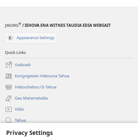
®
JW.ORG
/ IEHOVA ENA WITNES TAUDIA EDIA WEBSAIT
Appearance Settings
Quick Links
Vadivadi
Kongrigeisen Hebouna Tahua
(uindo
matamata
Hebouhebou Oi Tahua
(uindo
do
matamata
ia
Gau Matamatadia
do
kehoa)
ia
Vidio
kehoa)
Tahua
Privacy Settings
Heduru