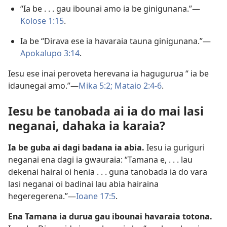
“Ia be . . . gau ibounai amo ia be ginigunana.”​—
Kolose 1:15
.
Ia be “Dirava ese ia havaraia tauna ginigunana.”​—
Apokalupo 3:14
.
Iesu ese inai peroveta herevana ia hagugurua “ ia be
idaunegai amo.”​—
Mika 5:2;
Mataio 2:4-6
.
Iesu be tanobada ai ia do mai lasi
neganai, dahaka ia karaia?
Ia be guba ai dagi badana ia abia.
Iesu ia guriguri
neganai ena dagi ia gwauraia: “Tamana e, . . . lau
dekenai hairai oi henia . . . guna tanobada ia do vara
lasi neganai oi badinai lau abia hairaina
hegeregerena.”​—
Ioane 17:5
.
Ena Tamana ia durua gau ibounai havaraia totona.