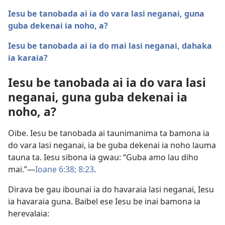
Iesu be tanobada ai ia do vara lasi neganai, guna
guba dekenai ia noho, a?
Iesu be tanobada ai ia do mai lasi neganai, dahaka
ia karaia?
Iesu be tanobada ai ia do vara lasi
neganai, guna guba dekenai ia
noho, a?
Oibe. Iesu be tanobada ai taunimanima ta bamona ia
do vara lasi neganai, ia be guba dekenai ia noho lauma
tauna ta. Iesu sibona ia gwau: “Guba amo lau diho
mai.”​—
Ioane 6:38;
8:23
.
Dirava be gau ibounai ia do havaraia lasi neganai, Iesu
ia havaraia guna. Baibel ese Iesu be inai bamona ia
herevalaia: