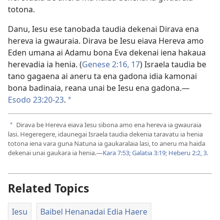
totona.
Danu, Iesu ese tanobada taudia dekenai Dirava ena
hereva ia gwauraia. Dirava be Iesu eiava Hereva amo
Eden umana ai Adamu bona Eva dekenai iena hakaua
herevadia ia henia. (
Genese 2:16, 17
) Israela taudia be
tano gagaena ai aneru ta ena gadona idia kamonai
bona badinaia, reana unai be Iesu ena gadona.​—
Esodo 23:20-23
.
a
Dirava be Hereva eiava Iesu sibona amo ena hereva ia gwauraia
a
lasi. Hegeregere, idaunegai Israela taudia dekenia taravatu ia henia
totona iena vara guna Natuna ia gaukaralaia lasi, to aneru ma haida
dekenai unai gaukara ia henia.​—
Kara 7:53;
Galatia 3:19;
Heberu 2:2, 3
.
Related Topics
Iesu
Baibel Henanadai Edia Haere