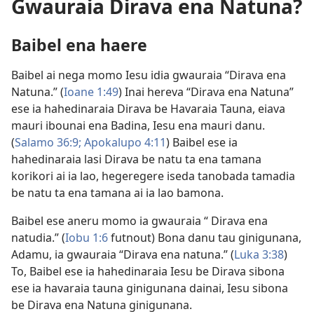
Gwauraia Dirava ena Natuna?
Baibel ena haere
Baibel ai nega momo Iesu idia gwauraia “Dirava ena
Natuna.” (
Ioane 1:49
) Inai hereva “Dirava ena Natuna”
ese ia hahedinaraia Dirava be Havaraia Tauna, eiava
mauri ibounai ena Badina, Iesu ena mauri danu.
(
Salamo 36:9;
Apokalupo 4:11
) Baibel ese ia
hahedinaraia lasi Dirava be natu ta ena tamana
korikori ai ia lao, hegeregere iseda tanobada tamadia
be natu ta ena tamana ai ia lao bamona.
Baibel ese aneru momo ia gwauraia “ Dirava ena
natudia.” (
Iobu 1:6
futnout) Bona danu tau ginigunana,
Adamu, ia gwauraia “Dirava ena natuna.” (
Luka 3:38
)
To, Baibel ese ia hahedinaraia Iesu be Dirava sibona
ese ia havaraia tauna ginigunana dainai, Iesu sibona
be Dirava ena Natuna ginigunana.