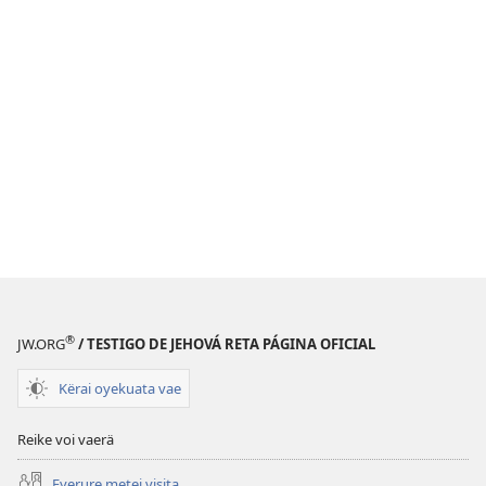
®
JW.ORG
/ TESTIGO DE JEHOVÁ RETA PÁGINA OFICIAL
Kërai oyekuata vae
Reike voi vaerä
Eyerure metei visita