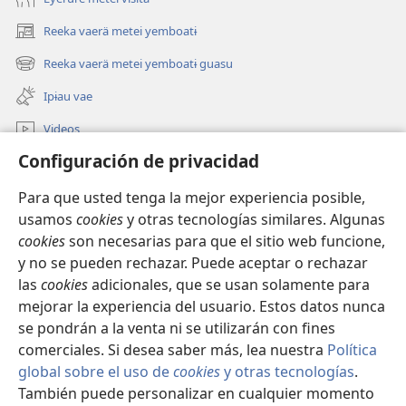
Reeka vaerä metei yemboatɨ
(abre
una
Reeka vaerä metei yemboatɨ guasu
(abre
nueva
una
ventana)
Ipɨau vae
nueva
ventana)
Videos
Configuración de privacidad
Eeka
Para que usted tenga la mejor experiencia posible,
Oremborɨ vaerä korepoti ndive
(abre
usamos
cookies
y otras tecnologías similares. Algunas
una
cookies
son necesarias para que el sitio web funcione,
nueva
BIBLIOTECA EN LÍNEA Watchtower™
y no se pueden rechazar. Puede aceptar o rechazar
(abre
ventana)
una
las
cookies
adicionales, que se usan solamente para
®
JW Hub
nueva
mejorar la experiencia del usuario. Estos datos nunca
(abre
ventana)
una
se pondrán a la venta ni se utilizarán con fines
nueva
comerciales. Si desea saber más, lea nuestra
Política
ventana)
global sobre el uso de
cookies
y otras tecnologías
.
Copyright
© 2026 Watch Tower Bible and Tract Society of Pennsylvania.
También puede personalizar en cualquier momento