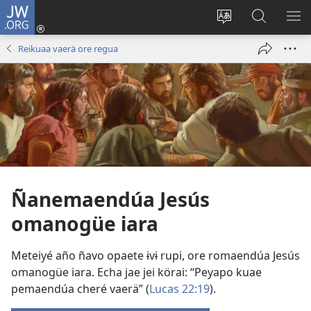
JW.ORG
Reike
vaerä
Epoepɨ
Eeka
MO
(abre
página
JW.ORG
ME
Reikuaa vaerä ore regua
una
ñee
nueva
ventana)
Ñanemaendúa Jesús
omanogüe iara
Meteiyé año ñavo opaete ɨvɨ rupi, ore romaendúa Jesús
omanogüe iara. Echa jae jei körai: “Peyapo kuae
pemaendúa cheré vaerä” (
Lucas 22:19
).