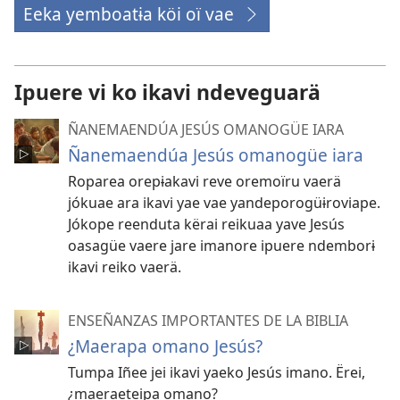
Eeka yemboatɨa köi oï vae
(abre
una
nueva
Ipuere vi ko ikavi ndeveguarä
ventana)
ÑANEMAENDÚA JESÚS OMANOGÜE IARA
Ñanemaendúa Jesús omanogüe iara
Roparea orepɨakavi reve oremoïru vaerä
jókuae ara ikavi yae vae yandeporogüɨroviape.
Jókope reenduta kërai reikuaa yave Jesús
oasagüe vaere jare imanore ipuere ndemborɨ
ikavi reiko vaerä.
ENSEÑANZAS IMPORTANTES DE LA BIBLIA
¿Maerapa omano Jesús?
Tumpa Iñee jei ikavi yaeko Jesús imano. Ërei,
¿maeraeteipa omano?