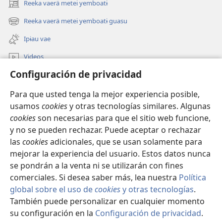
Reeka vaerä metei yemboatɨ
(abre
una
Reeka vaerä metei yemboatɨ guasu
(abre
nueva
una
ventana)
Ipɨau vae
nueva
ventana)
Videos
Configuración de privacidad
Eeka
Para que usted tenga la mejor experiencia posible,
Oremborɨ vaerä korepoti ndive
(abre
usamos
cookies
y otras tecnologías similares. Algunas
una
cookies
son necesarias para que el sitio web funcione,
nueva
BIBLIOTECA EN LÍNEA Watchtower™
y no se pueden rechazar. Puede aceptar o rechazar
(abre
ventana)
las
cookies
adicionales, que se usan solamente para
una
®
JW Hub
nueva
mejorar la experiencia del usuario. Estos datos nunca
(abre
ventana)
una
se pondrán a la venta ni se utilizarán con fines
nueva
comerciales. Si desea saber más, lea nuestra
Política
ventana)
global sobre el uso de
cookies
y otras tecnologías
.
Copyright
© 2026 Watch Tower Bible and Tract Society of Pennsylvania.
También puede personalizar en cualquier momento
KËRAITAPA REIPORU
|
POLÍTICA DE PRIVACIDAD
|
CONFIGURACIÓN
su configuración en la
Configuración de privacidad
.
DE PRIVACIDAD