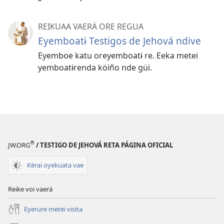
REIKUAA VAERÄ ORE REGUA
Eyemboatɨ Testigos de Jehová ndive
Eyemboe katu oreyemboatɨ re. Eeka metei
yemboatɨrenda köiño nde güi.
®
JW.ORG
/ TESTIGO DE JEHOVÁ RETA PÁGINA OFICIAL
Kërai oyekuata vae
Reike voi vaerä
Eyerure metei visita