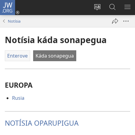
JW.ORG
Emoñepyrũ
ne
Ekambia
Eheka
EH
sesión
ótro
JW.ORG
ME
Notísia
(abre
idiómape
una
Notísia káda sonapegua
nueva
ventana)
Enterove
Káda sonapegua
EUROPA
Rusia
NOTÍSIA OPARUPIGUA