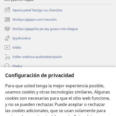
Aipota peteĩ Testígo ou chevisita
Moõpa ojejapo umi rreunión
(abre
una
Moõpa ojejapóta pe aty guasu tres diagua
(abre
nueva
una
ventana)
Ipyahuvéva
nueva
ventana)
Vidéo
Vidéo orekóva audiodeskripsión
Eheka
Configuración de privacidad
Ayuda
Para que usted tenga la mejor experiencia posible,
Edona hag̃ua
(abre
usamos
cookies
y otras tecnologías similares. Algunas
una
cookies
son necesarias para que el sitio web funcione,
nueva
Vivliotéka oĩva Internétpe Watchtower
y no se pueden rechazar. Puede aceptar o rechazar
(abre
ventana)
una
las
cookies
adicionales, que se usan solamente para
®
JW Hub
nueva