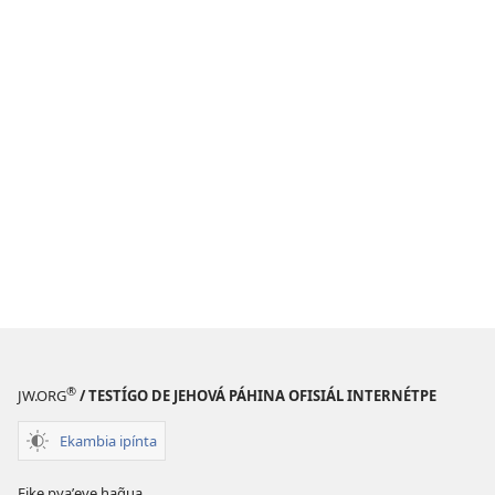
®
JW.ORG
/ TESTÍGO DE JEHOVÁ PÁHINA OFISIÁL INTERNÉTPE
Ekambia ipínta
Eike pyaʼeve hag̃ua