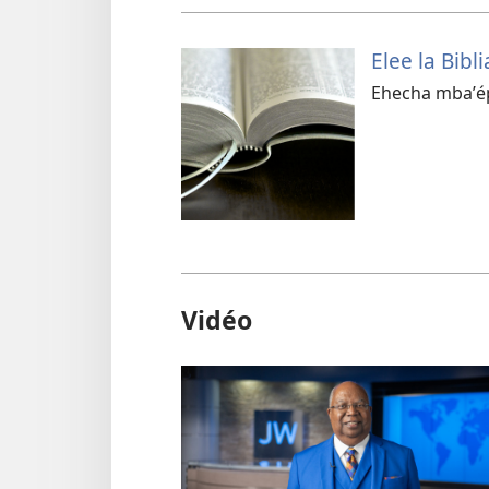
Elee la Bibl
Ehecha mbaʼé
Vidéo