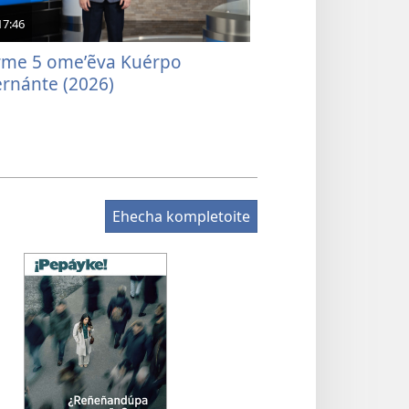
17:46
rme 5 omeʼẽva Kuérpo
rnánte (2026)
Ehecha kompletoite