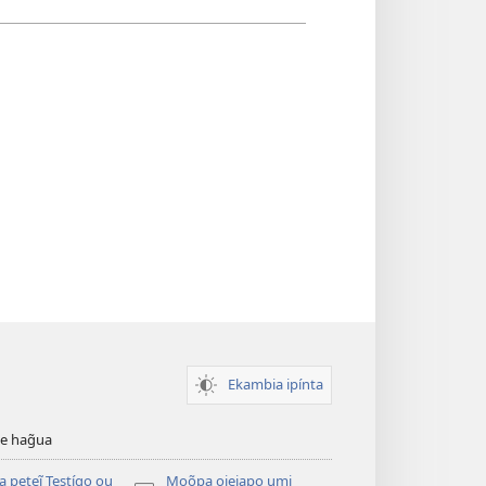
Ekambia ipínta
ve hag̃ua
a peteĩ Testígo ou
Moõpa ojejapo umi