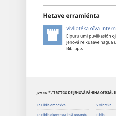
Hetave erramiénta
Vivliotéka oĩva Inter
Eipuru umi puvlikasión o
Jehová reikuaave hag̃ua u
Bíbliape.
®
JW.ORG
/ TESTÍGO DE JEHOVÁ PÁHINA OFISIÁL
La Biblia omboʼéva
Vivliotéka
La Biblia okontesta koʼã porandu
Biblia