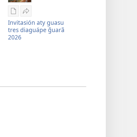
Remboguejy
Embohasa
Invitasión aty guasu
hag̃ua
Invitasión
tres diaguápe g̃uarã
puvlikasión
aty
2026
Invitasión
guasu
aty
tres
guasu
diaguápe
tres
g̃uarã
diaguápe
2026
g̃uarã
2026