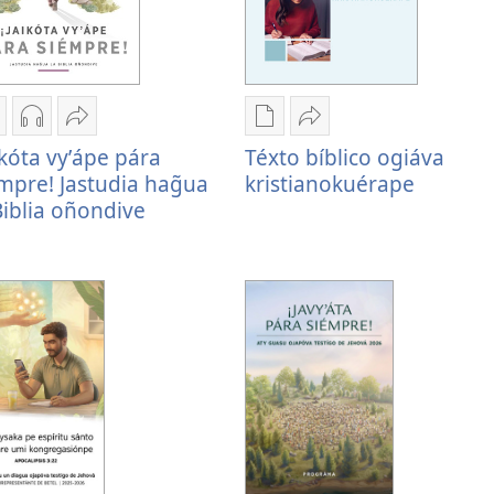
emboguejy
Remboguejy
Embohasa
Remboguejy
Embohasa
ikóta vyʼápe pára
Téxto bíblico ogiáva
ag̃ua
hag̃ua
¡Jaikóta
hag̃ua
Téxto
mpre! Jastudia hag̃ua
kristianokuérape
uvlikasión
áudio
vyʼápe
puvlikasión
bíblico
Biblia oñondive
Jaikóta
¡Jaikóta
pára
Téxto
ogiáva
yʼápe
vyʼápe
siémpre!
bíblico
kristianokuérape
ára
pára
Jastudia
ogiáva
iémpre!
siémpre!
hag̃ua
kristianokuérape
astudia
Jastudia
la
ag̃ua
hag̃ua
Biblia
a
la
oñondive
iblia
Biblia
ñondive
oñondive