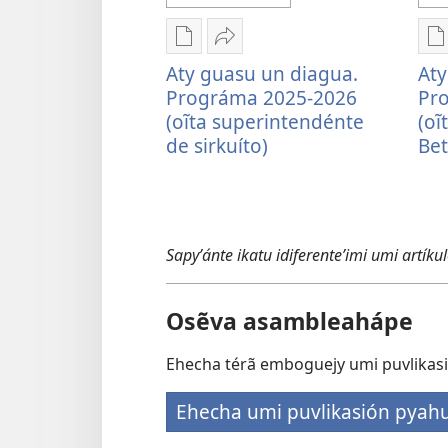
Remboguejy
Embohasa
R
Aty guasu un diagua.
Aty
hag̃ua
Aty
h
Prográma 2025-2026
Pr
puvlikasión
guasu
p
(oĩta superintendénte
(oĩ
Aty
un
A
de sirkuíto)
Bet
guasu
diagua.
g
un
Prográma
u
diagua.
2025-
d
Prográma
2026
P
2025-
(oĩta
2
Sapyʼánte ikatu idiferenteʼimi umi artíku
2026
superintendénte
2
(oĩta
de
(
superintendénte
sirkuíto)
r
Osẽva asambleahápe
de
d
sirkuíto)
B
Ehecha térã emboguejy umi puvlikasi
Ehecha umi puvlikasión pyah