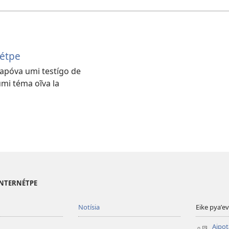
nétpe
(abre
una
japóva umi testígo de
nueva
mi téma oĩva la
ventana)
 INTERNÉTPE
Notísia
Eike pyaʼe
Aipot