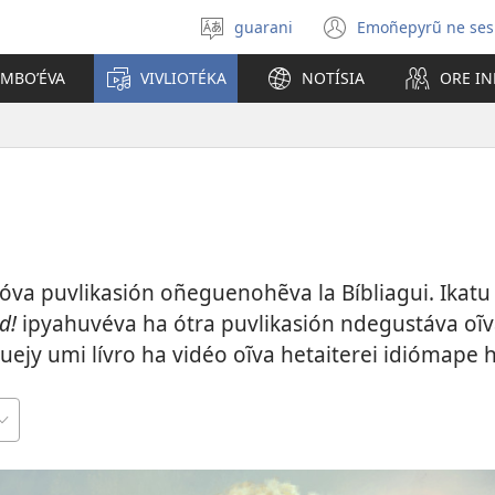
guarani
Emoñepyrũ ne ses
Eiporavo
(abre
peteĩ
una
OMBOʼÉVA
VIVLIOTÉKA
NOTÍSIA
ORE I
idióma
nueva
ventana)
kóva puvlikasión oñeguenohẽva la Bíbliagui. Ikat
d!
ipyahuvéva ha ótra puvlikasión ndegustáva oĩva
ejy umi lívro ha vidéo oĩva hetaiterei idiómape 