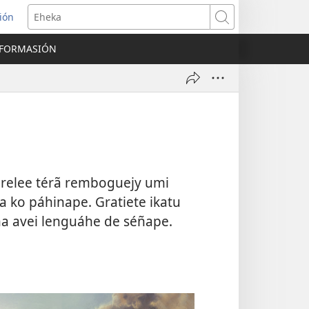
ión
Eheka
NFORMASIÓN
u relee térã remboguejy umi
 ko páhinape. Gratiete ikatu
ha avei lenguáhe de séñape.