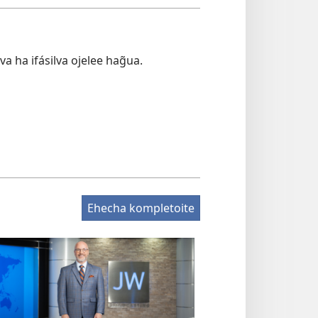
va ha ifásilva ojelee hag̃ua.
Ehecha kompletoite