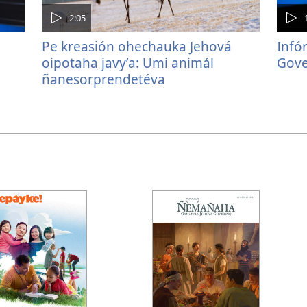
2:05
Pe kreasión ohechauka Jehová
Infó
oipotaha javyʼa: Umi animál
Gove
ñanesorprendetéva