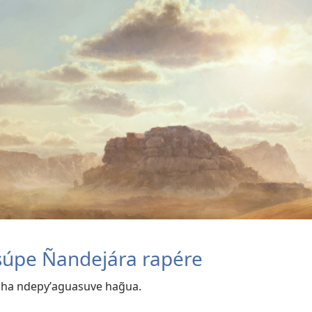
súpe Ñandejára rapére
 ha ndepyʼaguasuve hag̃ua.