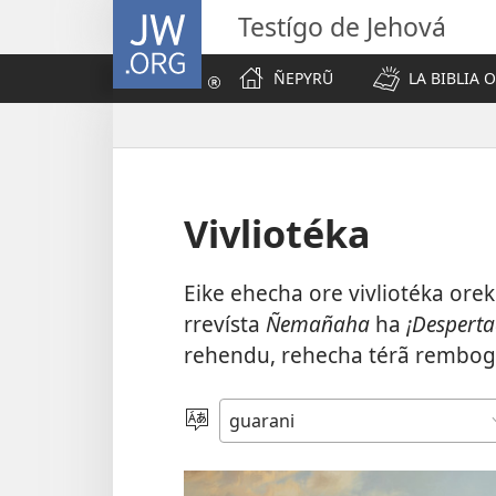
JW.ORG
Testígo de Jehová
ÑEPYRŨ
LA BIBLIA 
Vivliotéka
Eike ehecha ore vivliotéka ore
rrevísta
Ñemañaha
ha
¡Desperta
rehendu, rehecha térã rembogu
Eiporavo
peteĩ
idióma