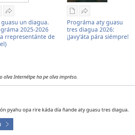
emboguejy
Embohasa
Remboguejy
Embohasa
 guasu un diagua.
Prográma aty guasu
ag̃ua
Aty
hag̃ua
Prográma
ográma 2025-2026
tres diagua 2026:
uvlikasión
guasu
puvlikasión
aty
ta rrepresentánte de
¡Javyʼáta pára siémpre!
ty
un
Prográma
guasu
el)
uasu
diagua.
aty
tres
n
Prográma
guasu
diagua
iagua.
2025-
tres
2026:
rográma
2026
diagua
¡Javyʼáta
025-
(oĩta
2026:
pára
lo oĩva Internétpe ha pe oĩva impréso.
026
rrepresentánte
¡Javyʼáta
siémpre!
oĩta
de
pára
representánte
Betel)
siémpre!
e
etel)
ón pyahu opa rire káda día ñande aty guasu tres diagua.
u