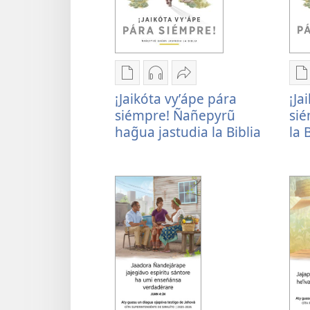
Remboguejy
Remboguejy
Embohasa
R
¡Jaikóta vyʼápe pára
¡Ja
hag̃ua
hag̃ua
¡Jaikóta
h
siémpre! Ñañepyrũ
sié
puvlikasión
áudio
vyʼápe
p
hag̃ua jastudia la Biblia
la 
¡Jaikóta
¡Jaikóta
pára
¡
vyʼápe
vyʼápe
siémpre!
v
pára
pára
Ñañepyrũ
p
siémpre!
siémpre!
hag̃ua
s
Ñañepyrũ
Ñañepyrũ
jastudia
J
hag̃ua
hag̃ua
la
h
jastudia
jastudia
Biblia
l
la
la
B
Biblia
Biblia
o