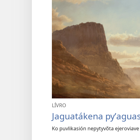
LÍVRO
Jaguatákena pyʼagua
Ko puvlikasión nepytyvõta ejeroviave