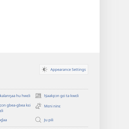
Appearance Settings
 kalanŋaa hu hwɛli
Ŋaakpɔn gɛi ta kwɛli
(opens
new
pɔn gbea-gbea kɛi
Mɛni ninɛ
window)
li
əɠaa
Ɉu pili