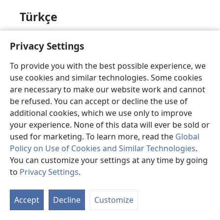
Türkçe
Üzgünüz, bu sayfa şu anda görüntülenemiyor.
Privacy Settings
To provide you with the best possible experience, we
use cookies and similar technologies. Some cookies
valencià
are necessary to make our website work and cannot
be refused. You can accept or decline the use of
Ho sentim, en este moment la pàgina que busques
additional cookies, which we use only to improve
no està disponible.
your experience. None of this data will ever be sold or
used for marketing. To learn more, read the
Global
Policy on Use of Cookies and Similar Technologies
.
You can customize your settings at any time by going
Việt
to
Privacy Settings
.
Hiện trang mà bạn yêu cầu không thể hiển thị.
Accept
Decline
Customize