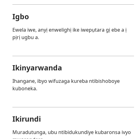
Igbo
Ewela iwe, anyị enwelighị ike iwepụtara gị ebe a ị
pịrị ugbu a.
Ikinyarwanda
Ihangane, ibyo wifuzaga kureba ntibishoboye
kuboneka.
Ikirundi
Muradutunga, ubu ntibidukundiye kubaronsa ivyo