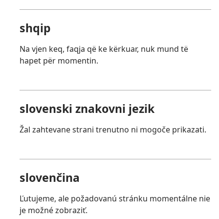
shqip
Na vjen keq, faqja që ke kërkuar, nuk mund të
hapet për momentin.
slovenski znakovni jezik
Žal zahtevane strani trenutno ni mogoče prikazati.
slovenčina
Ľutujeme, ale požadovanú stránku momentálne nie
je možné zobraziť.