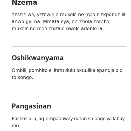
Nzema
Yɛsɛlɛ wɔ, yɛtɛwiele mukelɛ ne mɔɔ ɛlɛkpondɛ la
anwo gyima. Mmafa ɛya, ɛnrɛhola ɛnrɛhɔ
mukelɛ ne mɔɔ ɛbizale nwolɛ adenle la.
Oshikwanyama
Ombili, pomhito ei itatu dulu okuulika epandja olo
to kongo.
Pangasinan
Pasensia la, ag-ompapaway natan so page ya labay
mo.