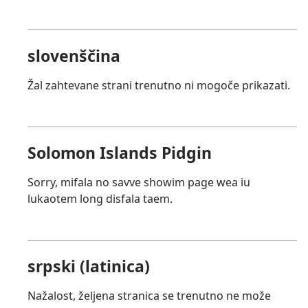
slovenščina
Žal zahtevane strani trenutno ni mogoče prikazati.
Solomon Islands Pidgin
Sorry, mifala no savve showim page wea iu
lukaotem long disfala taem.
srpski (latinica)
Nažalost, željena stranica se trenutno ne može