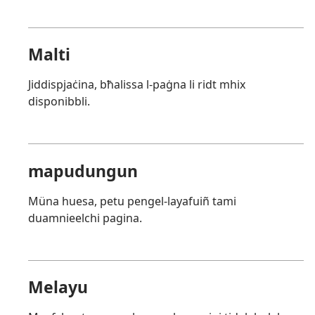
Malti
Jiddispjaċina, bħalissa l-paġna li ridt mhix
disponibbli.
mapudungun
Müna huesa, petu pengel-layafuiñ tami
duamnieelchi pagina.
Melayu