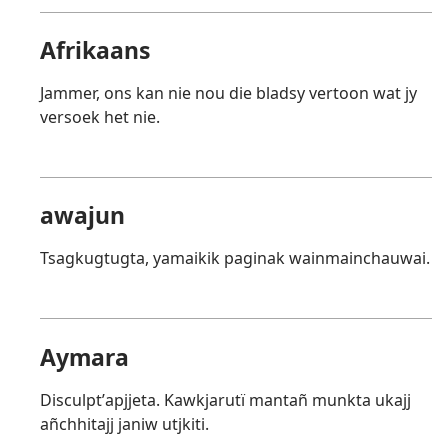
Afrikaans
Jammer, ons kan nie nou die bladsy vertoon wat jy
versoek het nie.
awajun
Tsagkugtugta, yamaikik paginak wainmainchauwai.
Aymara
Disculptʼapjjeta. Kawkjarutï mantañ munkta ukajj
añchhitajj janiw utjkiti.