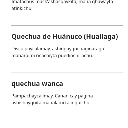
Imatachus maskʼashasqaykita, mana qhawayta
atinkichu.
Quechua de Huánuco (Huallaga)
Disculpaycalamay, ashingayqui paginataga
manarajmi ricächiyta puedinchirächu.
quechua wanca
Pampachaycälimay. Canan cay página
ashiśhayquita manalami talinquichu.