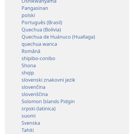
Oshikwanyama
Pangasinan
polski
Português (Brasil)
Quechua (Bolivia)
Quechua de Huánuco (Huallaga)
quechua wanca
Română
shipibo-conibo
Shona
shqip
slovenski znakovni jezik
slovenčina
slovenščina
Solomon Islands Pidgin
srpski (latinica)
suomi
Svenska
Tahiti