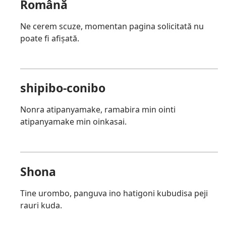
Română
Ne cerem scuze, momentan pagina solicitată nu
poate fi afișată.
shipibo-conibo
Nonra atipanyamake, ramabira min ointi
atipanyamake min oinkasai.
Shona
Tine urombo, panguva ino hatigoni kubudisa peji
rauri kuda.