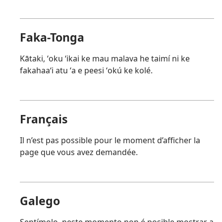
Faka-Tonga
Kātaki, ʻoku ʻikai ke mau malava he taimí ni ke
fakahaaʻi atu ʻa e peesi ʻokú ke kolé.
Français
Il n’est pas possible pour le moment d’afficher la
page que vous avez demandée.
Galego