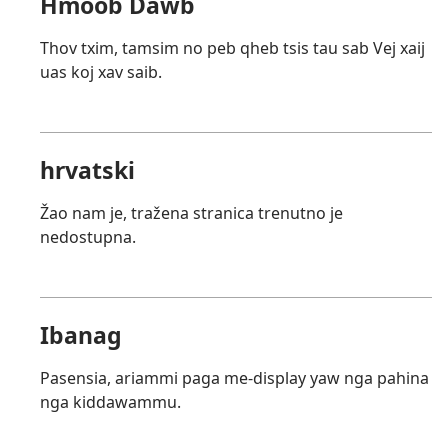
Hmoob Dawb
Thov txim, tamsim no peb qheb tsis tau sab Vej xaij
uas koj xav saib.
hrvatski
Žao nam je, tražena stranica trenutno je
nedostupna.
Ibanag
Pasensia, ariammi paga me-display yaw nga pahina
nga kiddawammu.