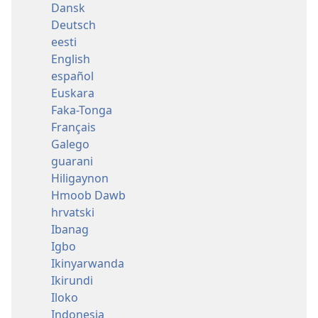
Dansk
Deutsch
eesti
English
español
Euskara
Faka-Tonga
Français
Galego
guarani
Hiligaynon
Hmoob Dawb
hrvatski
Ibanag
Igbo
Ikinyarwanda
Ikirundi
Iloko
Indonesia