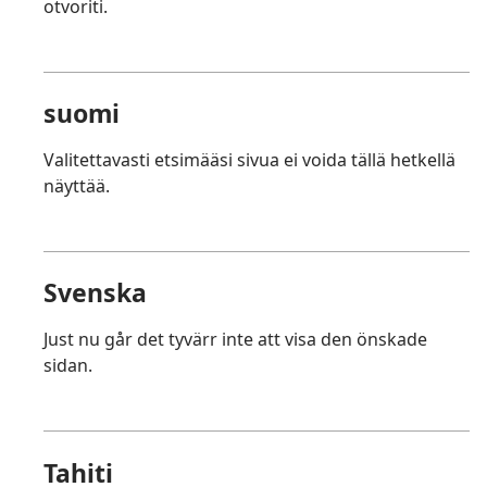
otvoriti.
suomi
Valitettavasti etsimääsi sivua ei voida tällä hetkellä
näyttää.
Svenska
Just nu går det tyvärr inte att visa den önskade
sidan.
Tahiti