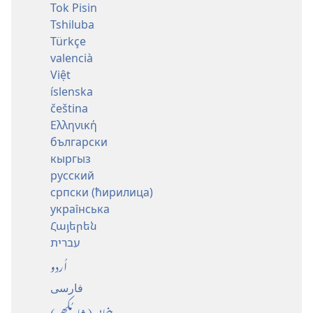
Tok Pisin
Tshiluba
Türkçe
valencià
Việt
íslenska
čeština
Ελληνική
български
кыргыз
русский
српски (ћирилица)
українська
Հայերեն
עברית
اُردو
فارسی
پنجابی (شاہ مُکھی)