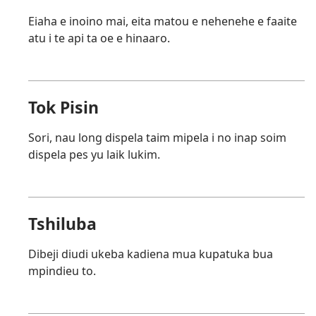
Eiaha e inoino mai, eita matou e nehenehe e faaite
atu i te api ta oe e hinaaro.
Tok Pisin
Sori, nau long dispela taim mipela i no inap soim
dispela pes yu laik lukim.
Tshiluba
Dibeji diudi ukeba kadiena mua kupatuka bua
mpindieu to.