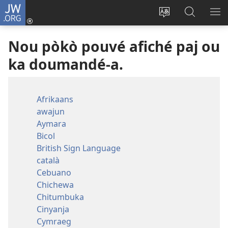
JW.ORG
Konèkté
so
Chanjé
Pou
AF
kò
lang
chaché
MÉ
Nou pòkò pouvé afiché paj ou
(opens
sit-
anlè
A
new
a
JW.ORG
ka doumandé-a.
window)
Afrikaans
awajun
Aymara
Bicol
British Sign Language
català
Cebuano
Chichewa
Chitumbuka
Cinyanja
Cymraeg