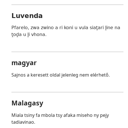
Luvenda
Pfarelo, zwa zwino a ri koni u vula siaṱari ḽine na
ṱoḓa u ḽi vhona.
magyar
Sajnos a keresett oldal jelenleg nem elérhető.
Malagasy
Miala tsiny fa mbola tsy afaka miseho ny pejy
tadiavinao.