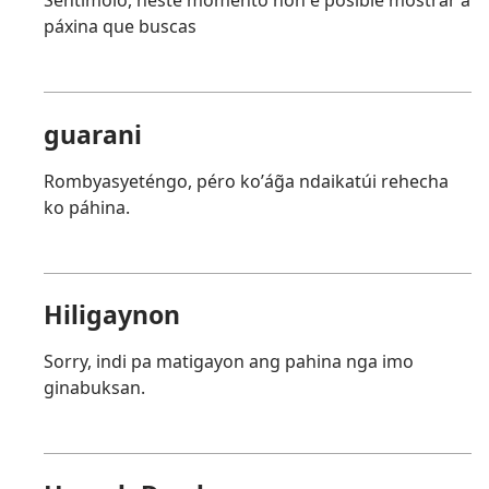
Sentímolo, neste momento non é posible mostrar a
páxina que buscas
guarani
Rombyasyeténgo, péro koʼág̃a ndaikatúi rehecha
ko páhina.
Hiligaynon
Sorry, indi pa matigayon ang pahina nga imo
ginabuksan.