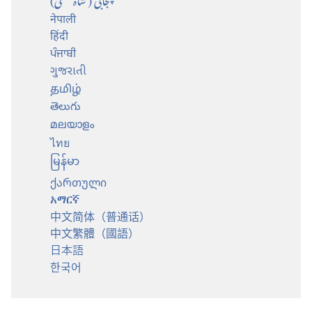
नेपाली
हिंदी
ਪੰਜਾਬੀ
ગુજરાતી
தமிழ்
తెలుగు
മലയാളം
ไทย
မြန်မာ
ქართული
አማርኛ
中文简体（普通话）
中文繁體（國語）
日本語
한국어