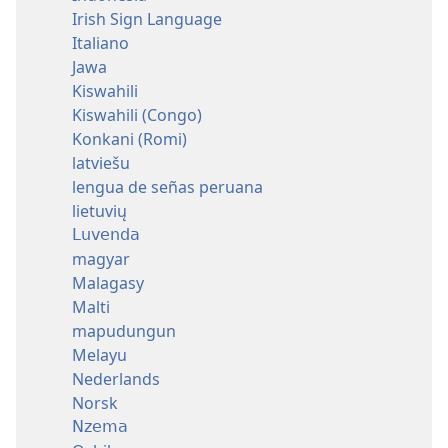
Irish Sign Language
Italiano
Jawa
Kiswahili
Kiswahili (Congo)
Konkani (Romi)
latviešu
lengua de señas peruana
lietuvių
Luvenda
magyar
Malagasy
Malti
mapudungun
Melayu
Nederlands
Norsk
Nzema