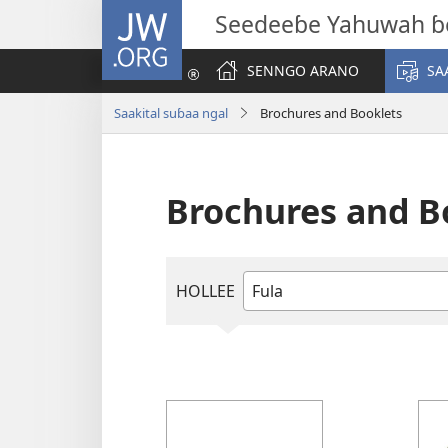
JW.ORG
Seedeeɓe Yahuwah ɓ
SENNGO ARANO
SA
Saakital suɓaa ngal
Brochures and Booklets
Brochures and B
HOLLEE
Tapee
maa
suɓoɗon
haala