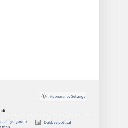
Appearance Settings
uɗi
ee fii yo goɗɗo
Ɗaɓɓee pottital
(opens
ka mon