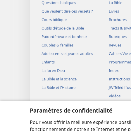
Questions bibliques
La Bible
Que veulent dire ces versets ?
Livres
Cours biblique
Brochures
Outils d’étude de la Bible
Tracts & Invi
Paix intérieure et bonheur
Rubriques
Couples & familles
Revues
Adolescents et jeunes adultes
Cahiers Vie e
Enfants
Programme
La foi en Dieu
Index
La Bible et la science
Instructions
La Bible et l’Histoire
JW Télédiffu
Vidéos
Musique
Paramètres de confidentialité
Représentati
(version aud
Pour vous offrir la meilleure expérience possi
Lectures bib
fonctionnement de notre site Internet et ne p