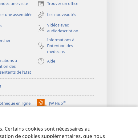
dez une visite
Trouver un office
(ouvre
une
er une assemblée
Les nouveautés
nouvelle
fenêtre)
Vidéos avec
os
audiodescription
Informations à
ercher
l’intention des
médecins
mations à
Aide
ention des
sentants de l’État
s
®
iothèque en ligne
JW Hub
(ouvre
une
®
ibrary
Watchtower Library
nouvelle
fenêtre)
es. Certains cookies sont nécessaires au
lisation de cookies supplémentaires, que nous