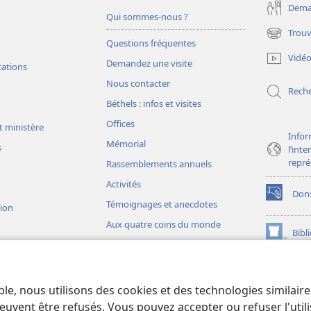
Deman
Qui sommes-nous ?
Trouv
(ouvre
Questions fréquentes
une
Vidé
Demandez une visite
nouvelle
tations
fenêtre)
Nous contacter
Rech
Béthels : infos et visites
Offices
t ministère
Infor
Mémorial
s
l’int
repré
Rassemblements annuels
Activités
Don
(ouvre
Témoignages et anecdotes
sion
une
Aux quatre coins du monde
nouvelle
Bibl
(ouvre
fenêtre)
une
JW L
nouvelle
ons théâtrales
fenêtre)
io)
ble, nous utilisons des cookies et des technologies similair
liques théâtrales
euvent être refusés. Vous pouvez accepter ou refuser l'uti