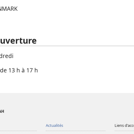
NMARK
ouverture
dredi
 de 13 h à 17 h
AH
Actualités
Liens d'acc