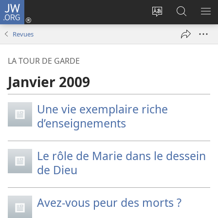
JW.ORG
Se
connecter
Changer
Recherch
AF
(ouvre
la
sur
LE
Revues
une
langue
JW.ORG
ME
nouvelle
du
LA TOUR DE GARDE
fenêtre)
site
Janvier 2009
Une vie exemplaire riche
d’enseignements
Le rôle de Marie dans le dessein
de Dieu
Avez-vous peur des morts ?