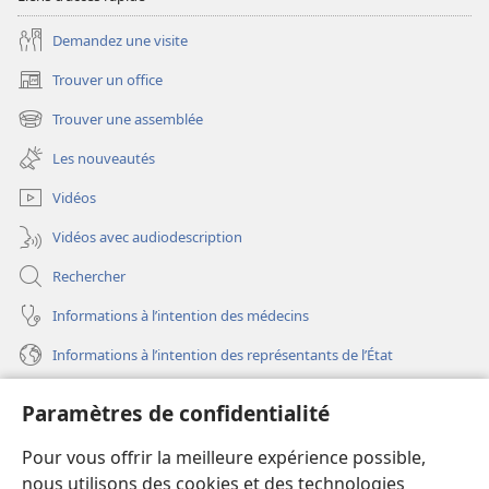
2009
Demandez une visite
Trouver un office
(ouvre
une
Trouver une assemblée
(ouvre
nouvelle
une
fenêtre)
Les nouveautés
nouvelle
fenêtre)
Vidéos
Vidéos avec audiodescription
Rechercher
Informations à l’intention des médecins
Informations à l’intention des représentants de l’État
Aide
Paramètres de confidentialité
Dons
Pour vous offrir la meilleure expérience possible,
(ouvre
une
nous utilisons des cookies et des technologies