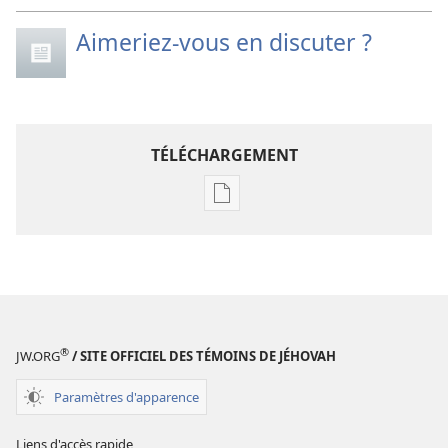
Aimeriez-vous en discuter ?
TÉLÉCHARGEMENT
Options
de
téléchargement
des
publications
numériques
LA
®
JW.ORG
/ SITE OFFICIEL DES TÉMOINS DE JÉHOVAH
TOUR
DE
Paramètres d'apparence
GARDE
Janvier
Liens d'accès rapide