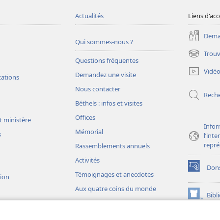
Actualités
Liens d'acc
Deman
Qui sommes-nous ?
Trouv
(ouvre
Questions fréquentes
une
Vidé
Demandez une visite
nouvelle
tations
fenêtre)
Nous contacter
Rech
Béthels : infos et visites
Offices
t ministère
Infor
Mémorial
s
l’int
repré
Rassemblements annuels
Activités
Don
(ouvre
Témoignages et anecdotes
sion
une
Aux quatre coins du monde
nouvelle
Bibl
(ouvre
fenêtre)
une
JW L
nouvelle
ons théâtrales