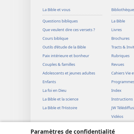
La Bible et vous
Bibliothèque
Questions bibliques
La Bible
Que veulent dire ces versets ?
Livres
Cours biblique
Brochures
Outils d’étude de la Bible
Tracts & Invi
Paix intérieure et bonheur
Rubriques
Couples & familles
Revues
Adolescents et jeunes adultes
Cahiers Vie e
Enfants
Programme
La foi en Dieu
Index
La Bible et la science
Instructions
La Bible et l’Histoire
JW Télédiffu
Vidéos
Musique
Paramètres de confidentialité
Représentati