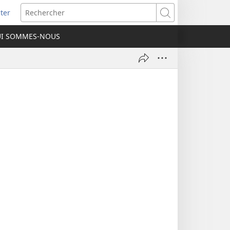
ter
e
Rechercher
I SOMMES-NOUS
lle
re)