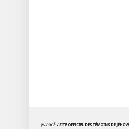
lig
publication
numérique
REVUES
8
avril
1982
®
JW.ORG
/ SITE OFFICIEL DES TÉMOINS DE JÉHOV