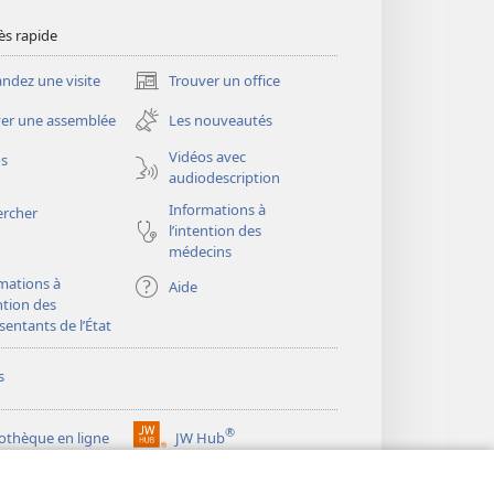
ès rapide
dez une visite
Trouver un office
(ouvre
une
er une assemblée
Les nouveautés
nouvelle
fenêtre)
Vidéos avec
os
audiodescription
Informations à
ercher
l’intention des
médecins
mations à
Aide
ention des
sentants de l’État
s
®
iothèque en ligne
JW Hub
(ouvre
une
®
ibrary
Watchtower Library
nouvelle