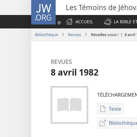
JW.ORG
Les Témoins de Jého
ACCUEIL
LA BIBLE E
Bibliothèque
Revues
Réveillez-vous ! | 8 avril
REVUES
8 avril 1982
TÉLÉCHARGEME
Texte
Options
de
Bibliothèque
Bib
télécharge
en
des