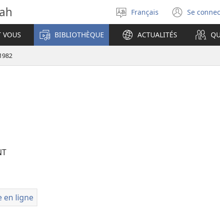
vah
Français
Se connec
Sélectionner
(ouvr
la
une
T VOUS
BIBLIOTHÈQUE
ACTUALITÉS
QU
langue
nouve
fenêt
 1982
NT
 en ligne
liothèque
ment