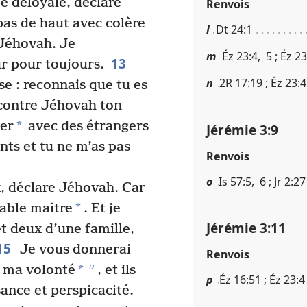
me déloyale, déclare
Renvois
pas de haut avec colère
l
Dt 24​:​1
e Jéhovah. Je
m
Éz 23​:​4, 5 ; Éz 23​:
13
r pour toujours.
n
2R 17​:​19 ; Éz 23​:​4
e : reconnais que tu es
 contre Jéhovah ton
*
her
avec des étrangers
Jérémie 3​:​9
nts et tu ne m’as pas
Renvois
o
Is 57​:​5, 6 ; Jr 2​:​27
x, déclare Jéhovah. Car
*
table maître
. Et je
Jérémie 3​:​11
et deux d’une famille,
15
Je vous donnerai
Renvois
u
*
n ma volonté
, et ils
p
Éz 16​:​51 ; Éz 23​:​4
ance et perspicacité.