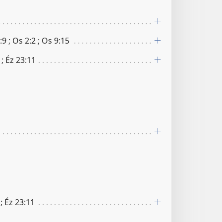
​9 ; Os 2​:​2 ; Os 9​:​15
 ; Éz 23​:​11
 ; Éz 23​:​11