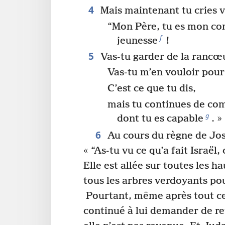
4
Mais maintenant tu cries v
“Mon Père, tu es mon c
f
jeunesse
!
5
Vas-tu garder de la rancœu
Vas-tu m’en vouloir pour
C’est ce que tu dis,
mais tu continues de co
g
dont tu es capable
. »
6
Au cours du règne de Jos
« “As-tu vu ce qu’a fait Israël
Elle est allée sur toutes les 
tous les arbres verdoyants pou
Pourtant, même après tout ce q
continué à lui demander de re