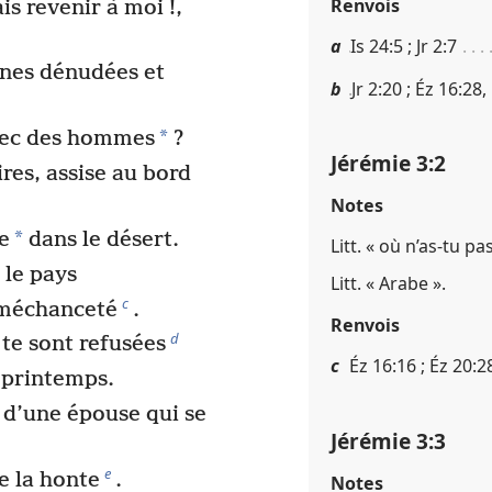
Renvois
s revenir à moi !,
a
Is 24​:​5 ; Jr 2​:​7
ines dénudées et
b
Jr 2​:​20 ; Éz 16​:​28
*
vec des hommes
?
Jérémie 3​:​2
res, assise au bord
Notes
*
e
dans le désert.
Litt. « où n’as-tu pa
 le pays
Litt. « Arabe ».
c
a méchanceté
.
Renvois
d
 te sont refusées
c
Éz 16​:​16 ; Éz 20​:​2
u printemps.
d’une épouse qui se
Jérémie 3​:​3
e
e la honte
.
Notes