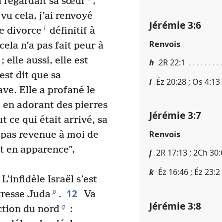
a regardait sa sœur
,
vu cela, j’ai renvoyé
Jérémie 3​:​6
l
de divorce
définitif à
Renvois
 cela n’a pas fait peur à
 elle aussi, elle est
h
2R 22​:​1
est dit que sa
i
Éz 20​:​28 ; Os 4​:​13
ave. Elle a profané le
re en adorant des pierres
Jérémie 3​:​7
 ce qui était arrivé, sa
Renvois
t pas revenue à moi de
t en apparence”,
j
2R 17​:​13 ; 2Ch 30​:​
k
Éz 16​:​46 ; Éz 23​:​2 
L’infidèle Israël s’est
12
p
tresse Juda
.
Va
Jérémie 3​:​8
q
ction du nord
: