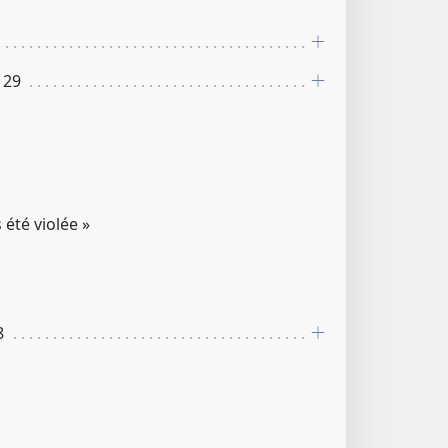
, 29
s été violée »
8