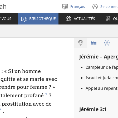
vah
Français
Se connec
Sélectionner
(ouvr
la
une
T VOUS
BIBLIOTHÈQUE
ACTUALITÉS
QU
langue
nouve
fenêt
Jérémie – Aper
L’ampleur de l’a
 : « Si un homme
Israël et Juda c
 quitte et se marie avec
eprendre pour femme ? »
Appel au repent
a
totalement profané
?
la prostitution avec de
Jérémie 3​:​1
b
.