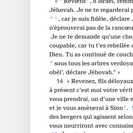
« “‘Reviens
, ô Israël, fem
Jéhovah. Je ne te regarderai 
s
*
, car je suis fidèle, déclar
n’éprouverai pas de la rancœu
Je ne te demande qu’une chos
coupable, car tu t’es rebellée
Dieu. Tu as continué de couc
*
sous tous les arbres verdoya
obéi’, déclare Jéhovah.” »
14
« Revenez, fils déloyau
à présent c’est moi votre véri
vous prendrai, un d’une ville 
t
et je vous amènerai à Sion
.
des bergers qui agissent selo
vous nourriront avec connaiss