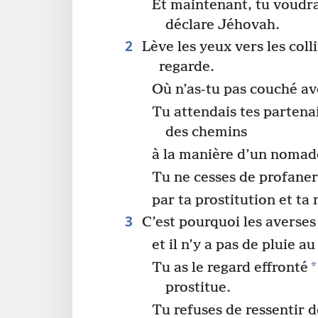
Et maintenant, tu voudrai
déclare Jéhovah.
2
Lève les yeux vers les coll
regarde.
Où n’as-tu pas couché a
Tu attendais tes partenai
des chemins
à la manière d’un nomad
Tu ne cesses de profaner
par ta prostitution et t
3
C’est pourquoi les averses
et il n’y a pas de pluie a
*
Tu as le regard effronté
prostitue.
Tu refuses de ressentir d