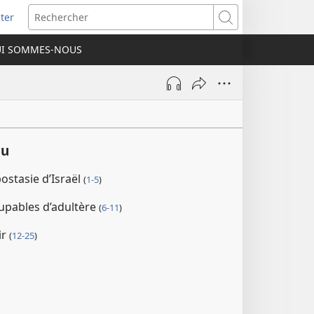
ter
e
Rechercher
I SOMMES-NOUS
lle
re)
çu
postasie d’Israël
(
1-5
)
oupables d’adultère
(
6-11
)
ir
(
12-25
)