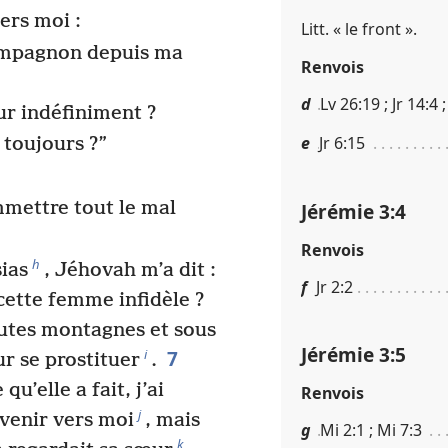
ers moi :
Litt. « le front ».
ompagnon depuis ma
Renvois
d
Lv 26​:​19 ; Jr 14​:​4 
r indéfiniment ?
e
Jr 6​:​15
 toujours ?”
mmettre tout le mal
Jérémie 3​:​4
Renvois
h
ias
, Jéhovah m’a dit :
f
Jr 2​:​2
, cette femme infidèle ?
hautes montagnes et sous
Jérémie 3​:​5
7
i
r se prostituer
.
u’elle a fait, j’ai
Renvois
j
venir vers moi
, mais
g
Mi 2​:​1 ; Mi 7​:​3
k