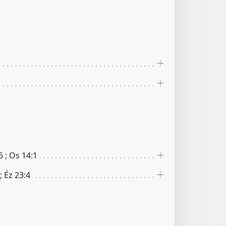
6 ; Os 14​:​1
; Éz 23​:​4