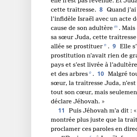
elle n’est pas revenue. Et Jud
8
cette traîtresse.
Quand j’ai 
l’infidèle Israël avec un acte 
m
cause de son adultère
. Mais
sa sœur Juda, cette traîtresse ;
9
n
allée se prostituer
.
Elle s’
prostitution n’avait rien de gr
pays et s’est livrée à l’adultè
10
o
et des arbres
.
Malgré tout
sœur, la traîtresse Juda, n’es
tout son cœur, mais seulemen
déclare Jéhovah. »
11
Puis Jéhovah m’a dit : « 
montrée plus juste que la traî
proclamer ces paroles en dire
r