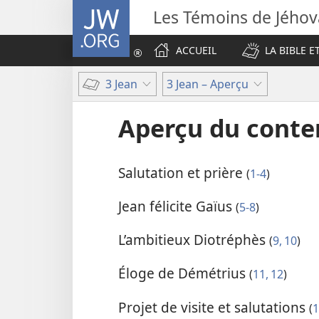
JW.ORG
Les Témoins de Jého
ACCUEIL
LA BIBLE E
3 Jean
3 Jean – Aperçu
Aperçu du cont
Salutation et prière
(
1-4
)
Jean félicite Gaïus
(
5-8
)
L’ambitieux Diotréphès
(
9, 10
)
Éloge de Démétrius
(
11, 12
)
Projet de visite et salutations
(
1