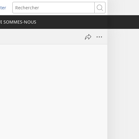
ter
e
Rechercher
I SOMMES-NOUS
lle
re)